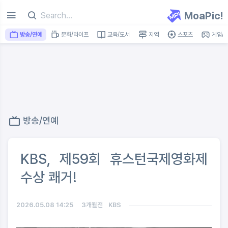
MoaPic!
방송/연예
문화/라이프
교육/도서
지역
스포츠
게임/I
방송/연예
KBS, 제59회 휴스턴국제영화제
수상 쾌거!
2026.05.08 14:25
3개월전
KBS