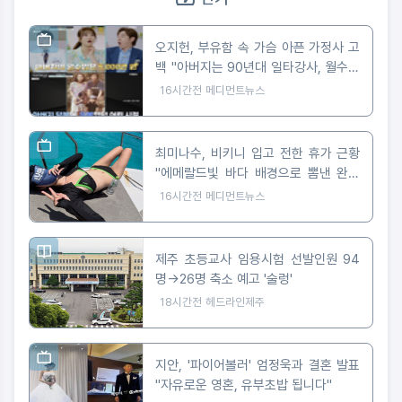
오지헌, 부유함 속 가슴 아픈 가정사 고
백 "아버지는 90년대 일타강사, 월수입
5천만 원"
16시간전
메디먼트뉴스
최미나수, 비키니 입고 전한 휴가 근황
"에메랄드빛 바다 배경으로 뽐낸 완벽
피지컬"
16시간전
메디먼트뉴스
제주 초등교사 임용시험 선발인원 94
명→26명 축소 예고 '술렁'
18시간전
헤드라인제주
지안, '파이어볼러' 엄정욱과 결혼 발표
"자유로운 영혼, 유부초밥 됩니다"