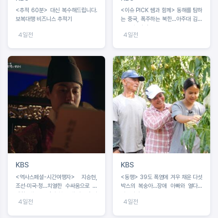
<추적 60분> 대신 복수해드립니다.
<이슈 PICK 쌤과 함께> 동해를 탐하
보복대행 비즈니스 추적기
는 중국, 폭주하는 북한...아주대 김흥
규 교수 강연
4일전
4일전
KBS
KBS
<역사스페셜-시간여행자> 지승현,
<동행> 39도 폭염에 겨우 채운 다섯
조선·미국·청...치열한 수싸움으로 탄
박스의 복숭아...장애 아빠와 열다섯
생한 ‘쇄국’ 조선의 첫 근대 외교전 시
서현이네
4일전
4일전
기 조명