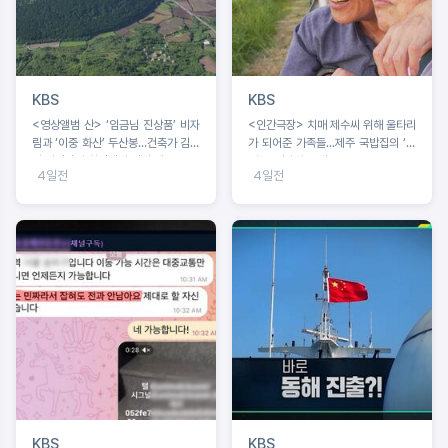
KBS
KBS
<영상앨범 산> ‘임금님 진상품’ 비자
<인간극장> 치매 제수씨 위해 울타리
림과 ‘이중 화산’ 두산봉...건축가 김호
가 되어준 가족들...제주 국밥집의 ‘빠
민·사진작가 최경진이 만난 제주
삐용’ 영자와 순업
4일전
4일전
KBS
KBS