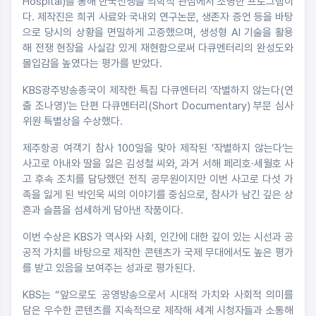
Hospital)를 통해 한국전쟁을 의학적 관점에서 조명한 프로그램이
다. 제작진은 희귀 사료와 국내외 연구논문, 생존자 증언 등을 바탕
으로 당시의 상황을 면밀하게 고증했으며, 생성형 AI 기술을 활용
해 전쟁 현장을 사실감 있게 재현함으로써 다큐멘터리의 완성도와
몰입감을 높였다는 평가를 받았다.
KBS광주방송총국이 제작한 특집 다큐멘터리 ‘작별하지 않는다(연
출 조나영)’는 단편 다큐멘터리(Short Documentary) 부문 심사
위원 특별상을 수상했다.
제주항공 여객기 참사 100일을 맞아 제작된 ’작별하지 않는다‘는
사고로 아내와 딸을 잃은 김성철 씨와, 과거 서해 페리호·세월호 사
고 후속 조치를 담당했던 전직 공무원이지만 이번 사고로 다섯 가
족을 잃게 된 박인욱 씨의 이야기를 중심으로, 참사가 남긴 깊은 상
흔과 슬픔을 섬세하게 담아낸 작품이다.
이번 수상은 KBS가 역사와 사회, 인간에 대한 깊이 있는 시선과 공
공적 가치를 바탕으로 제작한 콘텐츠가 국제 무대에서도 높은 평가
를 받고 있음을 보여주는 성과로 평가된다.
KBS는 “앞으로도 공영방송으로서 시대적 가치와 사회적 의미를
담은 우수한 콘텐츠를 지속적으로 제작해 세계 시청자들과 소통해