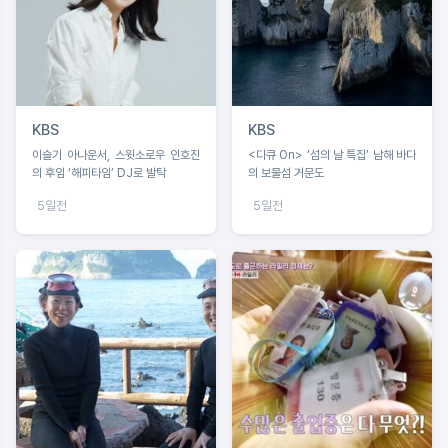
KBS
KBS
이슬기 아나운서, 스윗소로우 인호진
<다큐 On> ‘섬의 날 특집’ 남해 바다
의 후임 ‘해피타임’ DJ로 발탁
의 보물섬 거문도
5일전
5일전