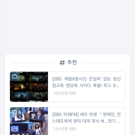
추천
[SBS 재벌X형사2] 친일파 업보 청산
참교육 엔딩에 사이다 폭발! 최고 9%,
수도권 6.8%, 시청률 올랐다! 본격 상
10시간전
SBS
승세 시동 START!
[SBS 파워FM] 배우 하영 ＂정해인, 전
스태프에게 영덕 대게 회식 쏴…연기 파
트너로는 1000점＂
13시간전
SBS