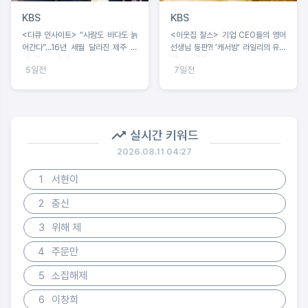
KBS
KBS
<다큐 인사이트> “사람도 바다도 늙
<이웃집 찰스> 기업 CEO들의 영어
어간다”...16년 세월 달라진 제주 바
선생님 등판?! ’캐서방‘ 라일리의 유쾌
다, 해녀들의 기록
한 이중생활
5일전
7일전
실시간 키워드
2026.08.11 04:27
1
서현이
2
충신
3
위해 제
4
주문만
5
소집해제
6
이창희