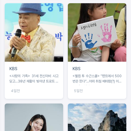
KBS
KBS
<사랑의 가족> 31세 전신마비 사고
<웰컴 투 수근스쿨> “텐트에서 500
딛고...38년 재활이 빚어낸 트로트 가
번은 잤다”...야외 취침 베테랑(?) 이수
수의 꿈
근, 텐트 설치 중 굴욕?!
4일전
5일전