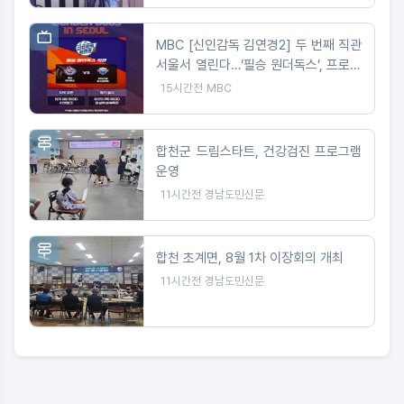
MBC [신인감독 김연경2] 두 번째 직관
서울서 열린다…‘필승 원더독스’, 프로배
구 강호 ‘현대건설 힐스테이트’와 맞대
15시간전
MBC
결
합천군 드림스타트, 건강검진 프로그램
운영
11시간전
경남도민신문
합천 초계면, 8월 1차 이장회의 개최
11시간전
경남도민신문