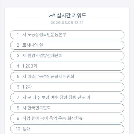
실시간 키워드
2026.08.08 12:21
1
사 도농상생국민운동본부
2
로시니의 일
3
재 환경조경발전재단이
4
1 203회
5
사 이충무공선양군항제위원회
6
1 2차
7
시 군 나주 보성 여수 장성 장흥 진도 이
8
사 한국연극협회
9
작업 원예 공예 음악 운동 회상치료
10
생애