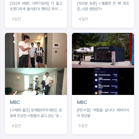
[2026 MBC 대학가요제] 더 젊고
[100분 토론] <'똘똘한 한 채' 정조
트렌디하게 돌아온다! 펜타곤 후이 음
준‥시장 영향은?>
악감독 발탁, 오는 8월 16일까지 참
3일전
4일전
가 신청
MBC
MBC
[구해줘! 홈즈] 양세형X주우재X던, 운
[PD수첩] ‘위험을 삽니다: 레버리지
동에 진심인 사람들이 살고 있는 ‘운동
와 청년들’
세권’ 임장!
4일전
5일전