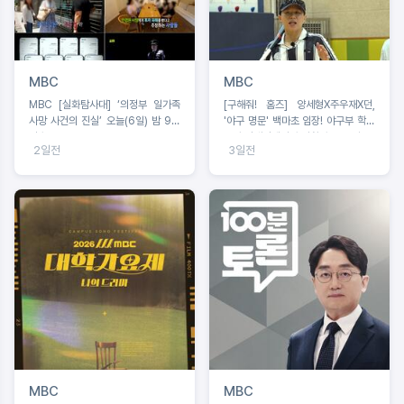
MBC
MBC
MBC [실화탐사대] ‘의정부 일가족
[구해줘! 홈즈] 양세형X주우재X던,
사망 사건의 진실’ 오늘(6일) 밤 9시
'야구 명문' 백마초 임장! 야구부 학생
방송
들과 맞대결에서 승리할 수 있을까?
2일전
3일전
MBC
MBC