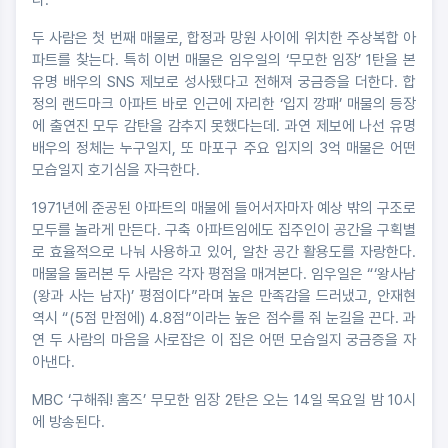
두 사람은 첫 번째 매물로, 합정과 망원 사이에 위치한 주상복합 아
파트를 찾는다. 특히 이번 매물은 임우일의 ‘무모한 임장’ 1탄을 본
유명 배우의 SNS 제보로 성사됐다고 전해져 궁금증을 더한다. 합
정의 랜드마크 아파트 바로 인근에 자리한 ‘입지 깡패’ 매물의 등장
에 출연진 모두 감탄을 감추지 못했다는데. 과연 제보에 나선 유명
배우의 정체는 누구일지, 또 마포구 주요 입지의 3억 매물은 어떤
모습일지 호기심을 자극한다.
1971년에 준공된 아파트의 매물에 들어서자마자 예상 밖의 구조로
모두를 놀라게 만든다. 구축 아파트임에도 집주인이 공간을 구획별
로 효율적으로 나눠 사용하고 있어, 알찬 공간 활용도를 자랑한다.
매물을 둘러본 두 사람은 각자 평점을 매겨본다. 임우일은 “‘왕사남
(왕과 사는 남자)’ 평점이다”라며 높은 만족감을 드러냈고, 안재현
역시 “(5점 만점에) 4.8점”이라는 높은 점수를 줘 눈길을 끈다. 과
연 두 사람의 마음을 사로잡은 이 집은 어떤 모습일지 궁금증을 자
아낸다.
MBC ‘구해줘! 홈즈’ 무모한 임장 2탄은 오는 14일 목요일 밤 10시
에 방송된다.