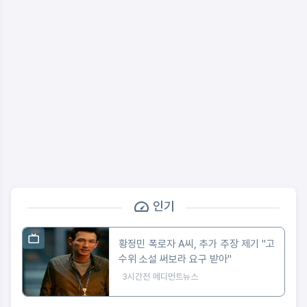
인기
황정민 폭로자 A씨, 추가 주장 제기 "고
수위 소설 써보라 요구 받아"
3시간전
메디먼트뉴스