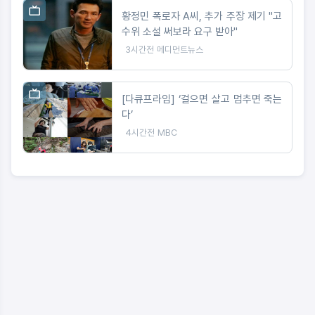
황정민 폭로자 A씨, 추가 주장 제기 "고
수위 소설 써보라 요구 받아"
3시간전
메디먼트뉴스
[다큐프라임] ‘걸으면 살고 멈추면 죽는
다’
4시간전
MBC