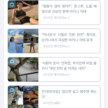
"쌍둥이 엄마 맞아?", 한그루, 노을 배
경으로 선보인 완벽 비키니 자태
3시간전
메디먼트뉴스
"아나운서 시절과 다른 반전" 정다은,
오키나와서 과감한 비키니 자태 공개
3시간전
메디먼트뉴스
'사랑이 온다' 안희연, 하석진에 비밀 들
키나 "8년 만의 숨 막히는 대치"
3시간전
메디먼트뉴스
[다큐프라임] ‘걸으면 살고 멈추면 죽는
다’
4시간전
MBC