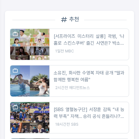
추천
[서프라이즈 미스터리 살롱] 곽범, ‘나
홀로 스킨스쿠버’ 즐긴 사연은? 박소영
아나 “절대 이해 못해!”
1일전
MBC
소유진, 화사한 수영복 자태 공개 "딸과
함께한 행복한 여름"
2시간전
메디먼트뉴스
[SBS 열혈농구단] 서장훈 감독 “내 능
력 부족” 자책… 승리 공식 흔들리나?코
뼈 부상 딛고 돌아온 오승훈!
18시간전
SBS