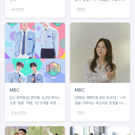
까? '운동세권' 임장 특집!
4시간전
1일전
MBC
MBC
[쇼! 음악중심] 앤더블 김규빈·투어스
[생방송 행복드림 로또 6/45] - <마
도훈 ‘음중’ 막방, 1년 5개월 여정 마
음을 다독이는 목소리로 온정을 나누
무리
는 가수 왁스 ‘생방송 행복드림 로또
23시간전
1일전
6/45’ 황금손 출연>