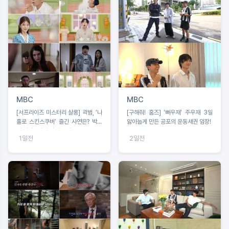
MBC
MBC
[서프라이즈 미스터리 살롱] 곽범, ‘나
[구해줘! 홈즈] '뼈우재' 주우재 3일
홀로 스킨스쿠버’ 즐긴 사연은? 박소
앓아눕게 만든 공포의 운동세권 임장!
영 아나 “절대 이해 못해!”
1일전
2일전