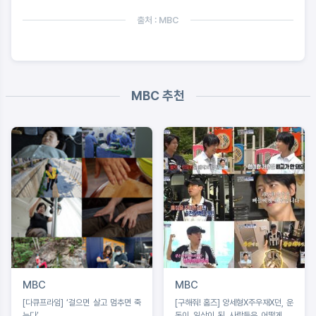
출처 : MBC
MBC 추천
MBC
MBC
[다큐프라임] ‘걸으면 살고 멈추면 죽
[구해줘! 홈즈] 양세형X주우재X던, 운
는다’
동이 일상이 된 사람들은 어떻게 살