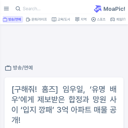
MoaPic!
방송/연예
문화/라이프
교육/도서
지역
스포츠
게임/IT
방송/연예
[구해줘! 홈즈] 임우일, ‘유명 배
우’에게 제보받은 합정과 망원 사
이 ‘입지 깡패’ 3억 아파트 매물 공
개!