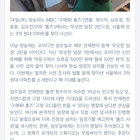
14일(목) 방송되는 MBC ‘구해줘! 홈즈’(연출: 정다히, 남유정, 장
효종, 김유진/이하 ‘홈즈’)에서는 ‘무모한 임장’ 2탄으로, 서울에 있
는 3억 원대 아파트를 찾아 나선다.
이날 방송에는 코미디언 임우일과 배우 안재현이 함께 ‘무모한 임
장’ 2탄을 이어간다. 지난 ‘무모한 임장’ 1탄에서는 코미디언 신인
후배를 위해 ‘마포구에서 보증금 500만 원에 월세 50만 원’의 집
을 사전 섭외 없이 찾아 나서며 현실 임장의 묘미를 선보인 바 있
다. 이번에는 철저한 사전 조사와 발품 끝에 찾아낸 서울에서 3억
원대 아파트를 소개한다고 해 기대를 높인다.
임우일과 안재현은 출연 횟수마저 비슷한 ‘비공식 반고정 듀오’로,
자연스럽게 고정 자리에 대한 기대감을 드러낸다. 특히 안재현은
‘구해줘! 홈즈’ 고정 코디들만 받을 수 있다는 명찰에 남다른 관심을
보인다. 여기에 본격적인 임장에 앞서 직접 사전 답사까지 진행했
다고 밝힘으로써 더욱 진정성 넘치는 임장기를 예고하며 ‘홈즈 사
랑’을 과시한다. 한편, 임우일에게는 드디어 명찰이 주어졌다고 하
는데, 그 정체가 공개되자 스튜디오는 웃음바다가 됐다는 후문이
다.