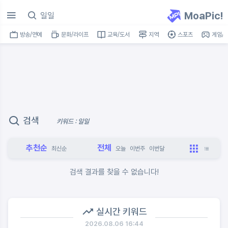
MoaPic!
방송/연예
문화/라이프
교육/도서
지역
스포츠
게임/I
검색
키워드 : 일일
추천순
전체
최신순
오늘
이번주
이번달
검색 결과를 찾을 수 없습니다!
실시간 키워드
2026.08.06 16:44