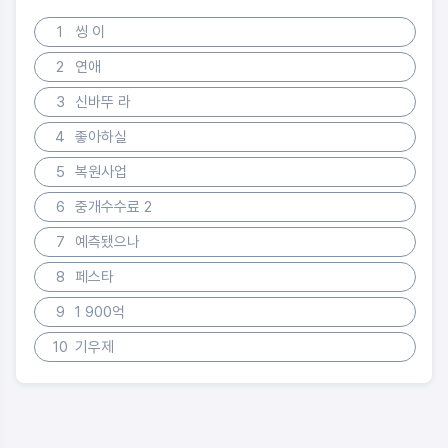
1
씽 이
2
연애
3
신바뚜 라
4
좋아하실
5
복원사업
6
중개수수료 2
7
예측됐으나
8
페스타
9
1 900억
10
기우제