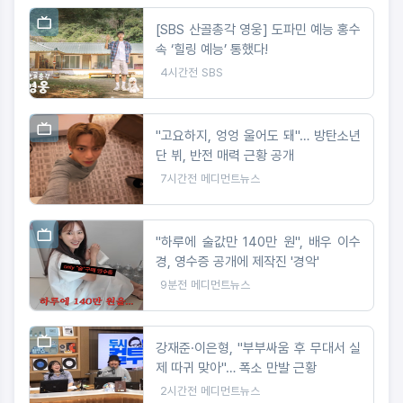
[SBS 산골총각 영웅] 도파민 예능 홍수
속 ‘힐링 예능’ 통했다!
4시간전
SBS
"고요하지, 엉엉 울어도 돼"… 방탄소년
단 뷔, 반전 매력 근황 공개
7시간전
메디먼트뉴스
"하루에 술값만 140만 원", 배우 이수
경, 영수증 공개에 제작진 '경악'
9분전
메디먼트뉴스
강재준·이은형, "부부싸움 후 무대서 실
제 따귀 맞아"… 폭소 만발 근황
2시간전
메디먼트뉴스