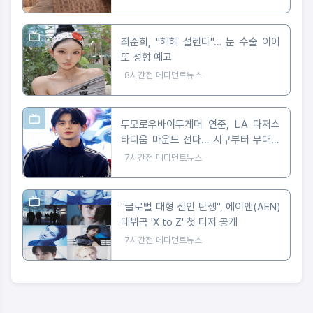
최준희, "헤헤 설렌다"… 눈 수술 이어
또 성형 예고
8시간전
메디먼트뉴스
투모로우바이투게더 연준, LA 다저스
타디움 마운드 선다… 시구부터 무대까
지
7시간전
메디먼트뉴스
"글로벌 대형 신인 탄생", 에이엔(AEN)
데뷔곡 'X to Z' 첫 티저 공개
7시간전
메디먼트뉴스