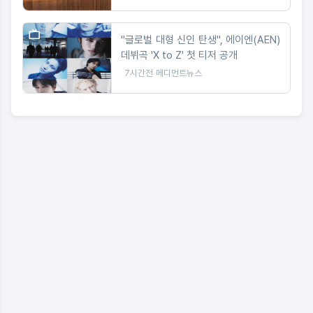
"글로벌 대형 신인 탄생", 에이엔(AEN)
데뷔곡 'X to Z' 첫 티저 공개
7시간전
메디먼트뉴스