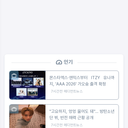
인기
몬스타엑스·엔믹스부터 ITZY 유나까
지, 'AAA 2026' 가오슝 출격 확정
7시간전
메디먼트뉴스
"고요하지, 엉엉 울어도 돼"… 방탄소년
단 뷔, 반전 매력 근황 공개
7시간전
메디먼트뉴스