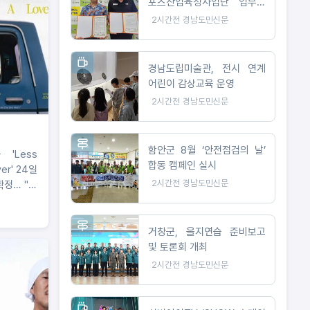
포츠산업육성사업단 업무협
약 체결
2시간전
경남도민신문
경남도립미술관, 전시 연계
어린이 감상교육 운영
2시간전
경남도민신문
함안군 8월 ‘안전점검의 날’
 'Less
합동 캠페인 실시
ver' 24일
2시간전
경남도민신문
확정… "글
티벌 헤드
대서 검증
머송, 직접
거창군, 을지연습 준비보고
여까지"
및 토론회 개최
2시간전
경남도민신문