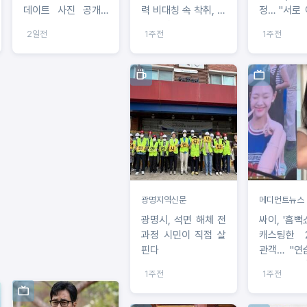
데이트 사진 공개…
력 비대칭 속 착취, 직
정… "서로
손종원 셰프 열애설
접 해명 요구"
쁜 사랑 키울
2일전
1주전
1주전
은 직접 일축
광명지역신문
메디먼트뉴스
광명시, 석면 해체 전
싸이, '흠뻑
과정 시민이 직접 살
캐스팅한 2
핀다
관객… "연
아이돌 지망
1주전
1주전
해명