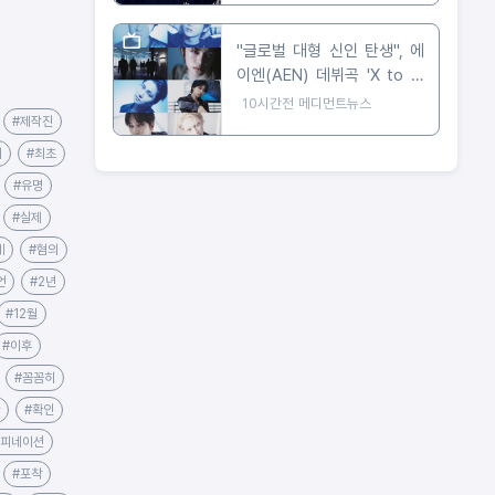
"글로벌 대형 신인 탄생", 에
이엔(AEN) 데뷔곡 'X to Z'
첫 티저 공개
10시간전
메디먼트뉴스
#제작진
기
#최초
#유명
#실제
계
#혐의
언
#2년
#12월
#이후
#꼼꼼히
#확인
#피네이션
#포착