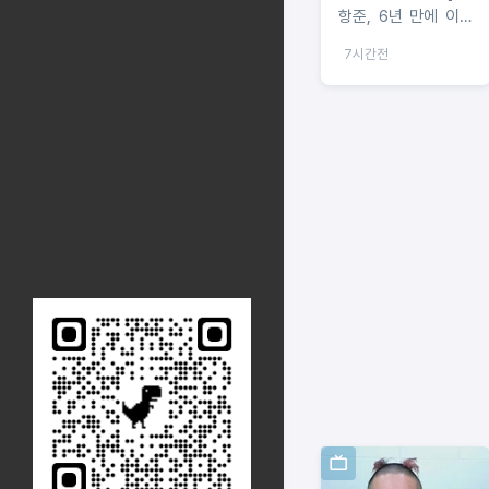
항준, 6년 만에 이야
기꾼 복귀! '왕사남'
7시간전
감독이 직접 들려주
는 '단종 이야기'