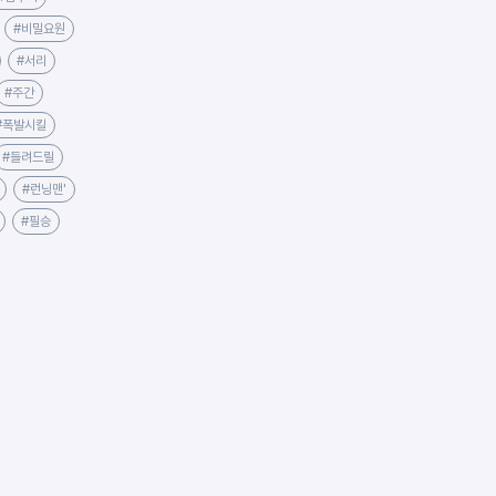
#비밀요원
#서리
#주간
#폭발시킬
#들려드릴
#런닝맨'
#필승