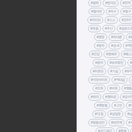
#발휘
#받아오
#관객
#필리핀
#자수
#철구
#라이브
#스스
#인터?
#웃음
#주신
#금토드
#명장
#최대훈
#
#환자
#섬세
#책
#건강
#명배우
#페스
#음악
#보여줬던
#뒤흔든
#기습
#뮤
#아르바이트
#역대급
#조회
#비화
#행동
#위라
#행위로
#공식
#팬분들
#고인
#
#12일
#삼일장
#
#힘들었던
#완전체
#
#지드래곤
#특별