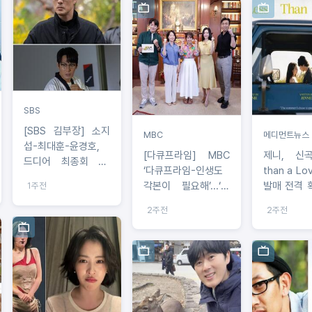
SBS
[SBS 김부장] 소지
MBC
메디먼트뉴스
섭-최대훈-윤경호,
[다큐프라임] MBC
제니, 신곡
드디어 최종회 D-
‘다큐프라임-인생도
than a Lo
DAY! ‘안경 쓴 아저
각본이 필요해’...‘치
발매 전격 
1주전
씨’들의 이야기 마침
매 연기의 대가’ 김영
로벌 페스
표 찍는다! 종영 소감
2주전
2주전
옥 “요양원에서 직접
라이너 무
&직접 뽑은 명장면
환자들을 관찰했다”
된 감성 서
공개!
프로덕션 참