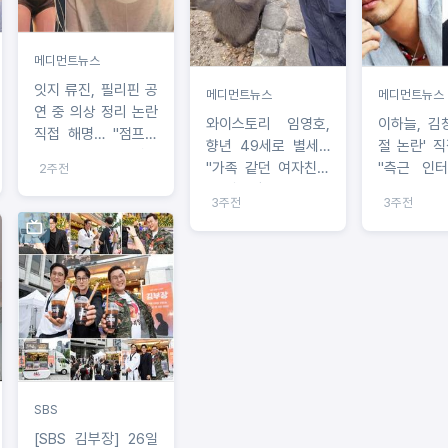
메디먼트뉴스
잇지 류진, 필리핀 공
메디먼트뉴스
메디먼트뉴스
연 중 의상 정리 논란
와이스토리 임영호,
이하늘, 김
직접 해명… "점프슈
향년 49세로 별세…
절 논란' 
트 말려 올라가 심한
"가족 같던 여자친구
"측근 인터
2주전
통증, 무대 위 행동 신
가 삼일장 직접 치러,
불화설 사
중하지 못해 팬들께
3주전
3주전
다음 생엔 더 빨리 만
각자의 환경
죄송"
나 사랑하자 오열"
SBS
[SBS 김부장] 26일