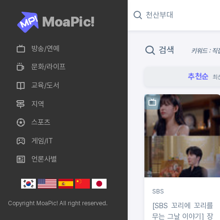
MoaPic!
방송/연예
검색
키워드 : 직
문화/라이프
추천순
최
교육/도서
지역
스포츠
게임/IT
언론사별
SBS
Copyright MoaPic! All right reserved.
[SBS 꼬리에 꼬리를
무는 그날 이야기] 장