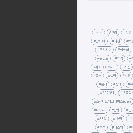
트!
#감독
#꼬리
#장항
#남자'에
#시신
#죽
#조선시대
#여연희
#유튜브
#자랑
#
#파리
#셰프
#시선
#끝난
#설명
#시점
#문제
#상대
#
#2023년
#넷플릭
#소셜네트워크서비스(sns)
#마무리
#발생
#관
#27일
#19명
#
#즉석
#캐스팅
#