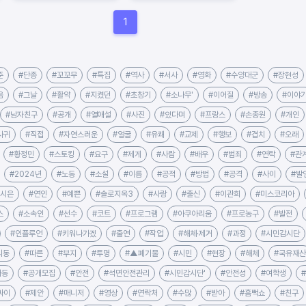
고
1
준
#단종
#꼬꼬무
#특집
#역사
#서사
#영화
#수양대군
#장현성
음
#그날
#활약
#지켰던
#초창기
#소나무'
#이어질
#방송
#이야
#남자친구
#공개
#열애설
#사진
#있다며
#프랑스
#손종원
#개인
사귀
#직접
#자연스러운
#얼굴
#유쾌
#교제
#행보
#겹치
#오래
#황정민
#스토킹
#요구
#제게
#사람
#배우
#범죄
#연락
#관
#2024년
#노동
#소설
#이름
#공적
#방법
#공격
#사이
#발
유시은
#연인
#예쁜
#솔로지옥3
#사랑
#출신
#이관희
#미스코리아
스
#소속인
#선수
#코트
#프로그램
#아쿠아리움
#프로농구
#발전
#인플루언
#키워나가겠
#출연
#작업
#해체·제거
#과정
#시민감시단
리동
#따른
#부지
#투명
#▲폐기물
#시민
#현장
#해체
#국유재산
가동
#공개모집
#안전
#석면안전관리
#시민감시단'
#안전성
#여학생
싸이
#제안
#매니저
#영상
#연락처
#수많
#받아
#흠뻑쇼
#친구