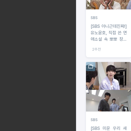
SBS
[SBS 아니근데진짜!]
유노윤호, 직접 쓴 연
애소설 속 뽀뽀 장면
에 “실제 경험 아니
2주전
야?” 의혹! 과연 진실
은?
SBS
[SBS 미운 우리 새