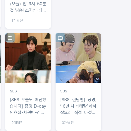
(오늘) 밤 9시 50분
첫 방송! 소지섭-최대
훈-윤경호, 커피부터
1개월전
츄러스까지 직접 건
넨 ‘역조공 팬서비
스’로 첫방 사수 독려!
SBS
SBS
[SBS 오늘도 매진했
[SBS 런닝맨] 공명,
습니다] 종영 D-day
‘16년 차 베테랑’ 하하
안효섭-채원빈-김범,
잡으러 직접 나섰다!
배우들이 직접 전하
이름표 뜯기 사상 가
2개월전
3개월전
는 마지막 인사!
장 뜨거운 명승부 예