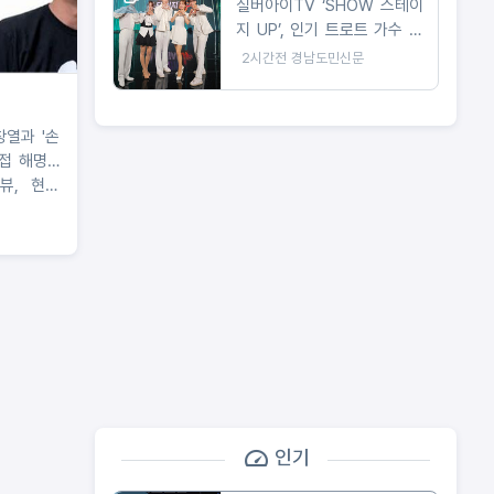
실버아이TV ‘SHOW 스테이
지 UP’, 인기 트로트 가수 총
출동
2시간전
경남도민신문
창열과 '손
직접 해명…
뷰, 현재
실무근이며
 응원"
인기