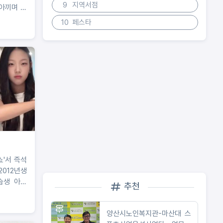
9
지역서점
 아끼며 예
 것"
10
페스타
쇼'서 즉석
012년생
습생 아닌
추천
생" 직접
양산시노인복지관-마산대 스