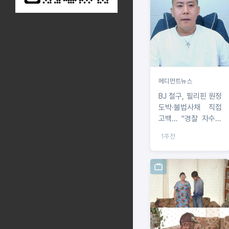
메디먼트뉴스
BJ 철구, 필리핀 원정
도박·불법사채 직접
고백… "경찰 자수해
처벌받겠다"
1주전