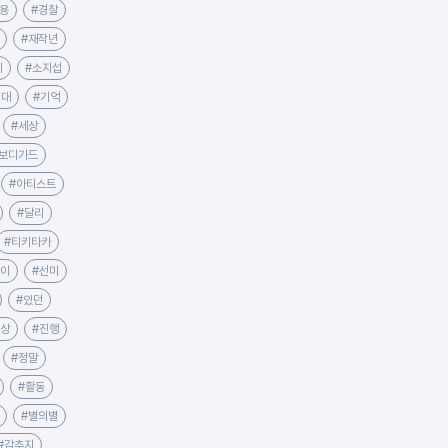
용
#경찰
#재작년
시
#소지섭
시대
#기억
#세상
#보디가드
#아티스트
#달리
#티키타카
적이
#선미
#있던
의상
#진행
#정말
#활동
#별의별
#감추지