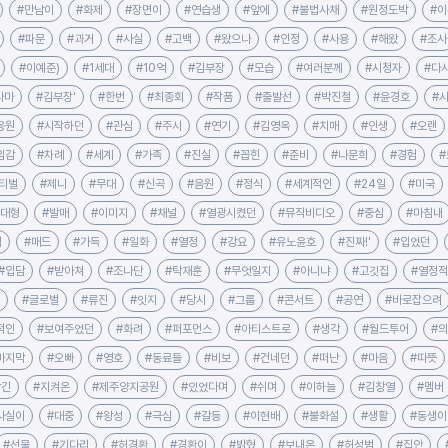
#만남이
#화제
#장면이
#연습생
#앞에
#불법사채
#원정도박
#이
#파문
#과거
#사실
#고백
#왔으나
#인정
#사용
#해왔
#조사
#이예준)
#1세대
#10억
#김부장
#모습
#여러분께
#시청자
#다
라마
#김부장'
#한번
#최종회
#작품
#출발선
#박진철
#윤경호
#
응원
#시작하던
#관심
#주시
#연기
#김영옥
#치매
#인생
#오랜
임감
#차례
#세계
#가족
#진실
#꼽힌
#준비
#나문희
#경험
티벌
#제니
#무대
#신곡
#음원
#정식
#세계적인
#24일
#미국
#대형
#발매
#이미지
#채널
#열광시켰던
#뮤직비디오
#중심
#마침내
직
#매드
#가득
#일화
#열정
#강요
#유노윤호
#진짜!'
#입었던
#입담
#받아쳐
#조나단
#탁재훈
#무엇일지
#아니냐
#고깃집
#열정
#글로벌
#류진
#잇지
#당시
#그룹
#콘서트
#공연
#바로잡으려
적인
#보여주었던
#화려
#퍼포먼스
#아티스트로
#생각
#월드투어
#
마지막
#오빠
#영호
#동료들
#비보
#건네던
#떠난
#마음
#따뜻
남긴
#지켜온
#제주양지공원
#있었다며
#쉬며
#이하늘
#김창열
#멤버
사실이
#대중
#왕성
#극심
#갈등
#이현배
#불화설
#생활
#동생이
#선물
#기다리
#허경환
#경환이
#밝혔
#보내온
#허성범
#집안