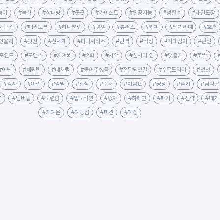
슴이
#녹화
#상대방
#곳곳
#카이스트
#인공지능
#성한수
#태권도장
퇴근길
#태권도복
#하나뿐인
#평범
#츄러스
#커피
#딸기라떼
#호흡
있을지
#멋진
#신세계
#미니시리즈
#반격
#각성
#기대감이
#관전
#포인트
#로맨스
#지켜봐
#2화
#시작
#신서리'임
#맺을지
#뜻밖
#아닌
#채원빈
#때처럼
#들어주셨음
#전달되었길
#수목드라마
#있었
#감사
#바란
#김범
#진심
#주셔
#이름표
#공명
#뜯기
#남다른
"
#멤버들
#노련함
#압도적인
#승자
#하하였
#패기
#전략
#떼기
#지예은
#예능감
#미션
#예상