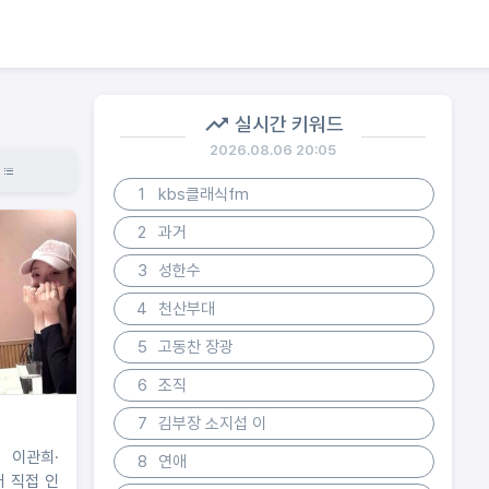
실시간 키워드
2026.08.06 20:05
1
kbs클래식fm
2
과거
3
성한수
4
천산부대
5
고동찬 장광
6
조직
7
김부장 소지섭 이
' 이관희·
8
연애
애 직접 인