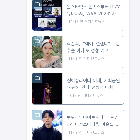
몬스타엑스·엔믹스부터 ITZY
유나까지, 'AAA 2026' 가오
슝 출격 확정
10시간전
메디먼트뉴스
최준희, "헤헤 설렌다"… 눈
수술 이어 또 성형 예고
11시간전
메디먼트뉴스
싱어송라이터 이제, 기획공연
‘사랑의 언어’ 성황리 마쳐
9시간전
메디먼트뉴스
투모로우바이투게더 연준,
LA 다저스타디움 마운드 선
다… 시구부터 무대까지
11시간전
메디먼트뉴스