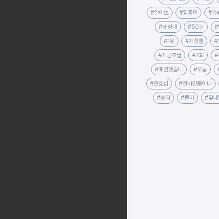
#알아보
#김종민
#가
#해병대
#50분
#
#1위
#시청률
#
#시공초월
#2회
#매진했습니
#오늘
#안효섭
#인사만큼이나
#승리
#몰이
#맞네