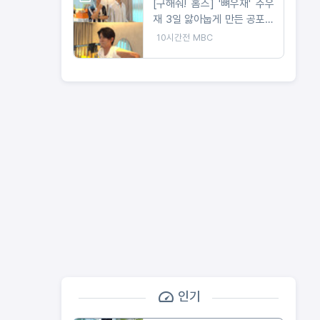
[구해줘! 홈즈] '뼈우재' 주우
재 3일 앓아눕게 만든 공포의
운동세권 임장!
10시간전
MBC
인기