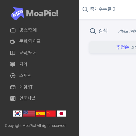
MoaPic!
방송/연예
검색
키워드 : 헤
문화/라이프
추천순
최
교육/도서
지역
스포츠
게임/IT
언론사별
Copyright MoaPic! All right reserved.