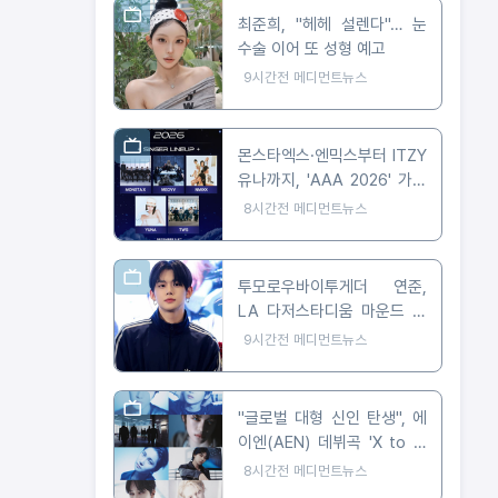
최준희, "헤헤 설렌다"… 눈
수술 이어 또 성형 예고
9시간전
메디먼트뉴스
몬스타엑스·엔믹스부터 ITZY
유나까지, 'AAA 2026' 가오
슝 출격 확정
8시간전
메디먼트뉴스
투모로우바이투게더 연준,
LA 다저스타디움 마운드 선
다… 시구부터 무대까지
9시간전
메디먼트뉴스
"글로벌 대형 신인 탄생", 에
이엔(AEN) 데뷔곡 'X to Z'
첫 티저 공개
8시간전
메디먼트뉴스