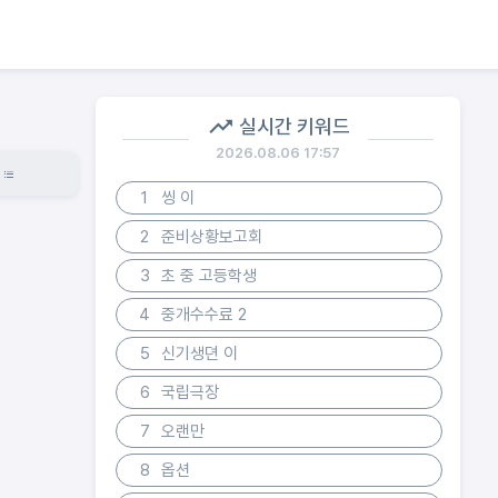
실시간 키워드
2026.08.06 17:57
1
씽 이
2
준비상황보고회
3
초 중 고등학생
4
중개수수료 2
5
신기생뎐 이
6
국립극장
7
오랜만
8
옵션