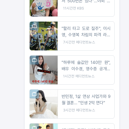
서 500번은 잤다”...야외 취
침 베테랑(?) 이수근, 텐트 설
11시간전
KBS
치 중 굴욕?!
"할리 타고 도로 질주", 이시
영, 수영복 차림의 파격 라이
딩 공개
7시간전
메디먼트뉴스
"하루에 술값만 140만 원",
배우 이수경, 영수증 공개에
제작진 '경악'
1시간전
메디먼트뉴스
반민정, 1살 연상 사업가와 9
월 결혼… "인생 2막 연다"
3시간전
메디먼트뉴스