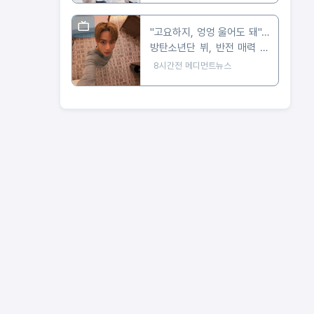
"고요하지, 엉엉 울어도 돼"…
방탄소년단 뷔, 반전 매력 근
황 공개
8시간전
메디먼트뉴스