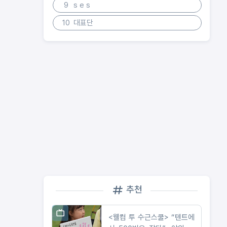
9
s e s
10
대표단
추천
<웰컴 투 수근스쿨> “텐트에