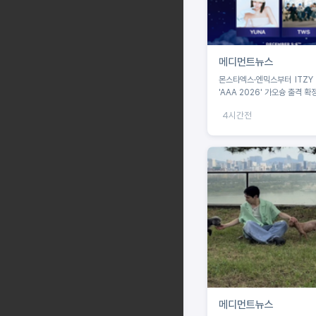
메디먼트뉴스
몬스타엑스·엔믹스부터 ITZY
'AAA 2026' 가오슝 출격 확
4시간전
메디먼트뉴스