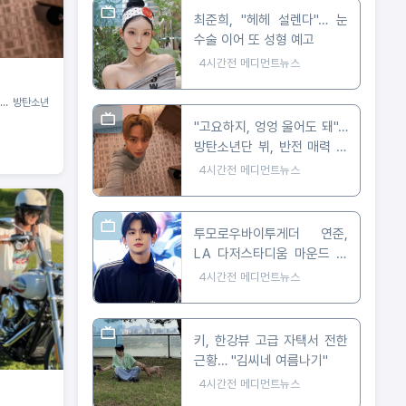
최준희, "헤헤 설렌다"… 눈
수술 이어 또 성형 예고
4시간전
메디먼트뉴스
"… 방탄소년
"고요하지, 엉엉 울어도 돼"…
방탄소년단 뷔, 반전 매력 근
황 공개
4시간전
메디먼트뉴스
투모로우바이투게더 연준,
LA 다저스타디움 마운드 선
다… 시구부터 무대까지
4시간전
메디먼트뉴스
키, 한강뷰 고급 자택서 전한
근황… "김씨네 여름나기"
4시간전
메디먼트뉴스