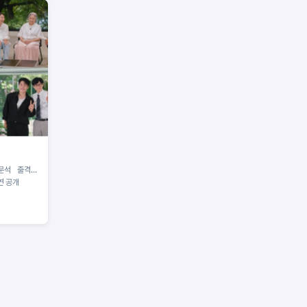
음문석 출격…
연 공개