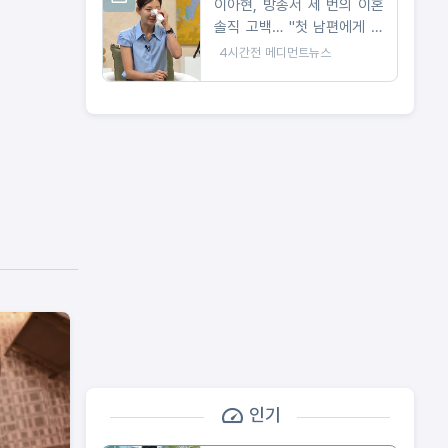
이아현, 방송서 세 번의 이혼
솔직 고백… "첫 남편에게 가
장 미안해"
4시간전
메디먼트뉴스
인기