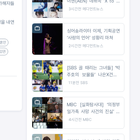
이엔(AEN) 데뷔곡 'X to Z'
 가해자들
첫 티저 공개
3시간전
메디먼트뉴스
성을 내연
싱어송라이터 이제, 기획공연
‘사랑의 언어’ 성황리 마쳐
#혼인
2시간전
메디먼트뉴스
강권
[SBS 골 때리는 그녀들] ‘박
주호의 보물들’ 나은X건후X
진우, 훌쩍 자란 모습으로 ‘골
11분전
SBS
때녀’ 출격! 올스타전 깜짝 필
드 데뷔 예고
MBC [실화탐사대] ‘의정부
일가족 사망 사건의 진실’ 오
늘(6일) 밤 9시 방송
4시간전
MBC