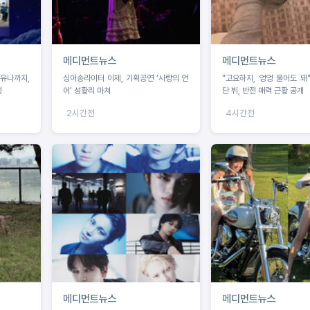
메디먼트뉴스
메디먼트뉴스
 유나까지,
싱어송라이터 이제, 기획공연 ‘사랑의 언
"고요하지, 엉엉 울어도 돼
정
어’ 성황리 마쳐
단 뷔, 반전 매력 근황 공개
2시간전
4시간전
메디먼트뉴스
메디먼트뉴스