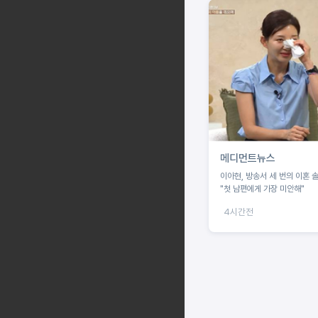
메디먼트뉴스
이아현, 방송서 세 번의 이혼 
"첫 남편에게 가장 미안해"
4시간전