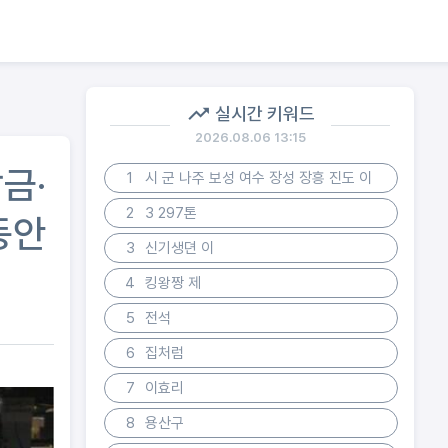
실시간 키워드
2026.08.06 13:15
금·
1
시 군 나주 보성 여수 장성 장흥 진도 이
2
3 297톤
동안
3
신기생뎐 이
4
킹왕짱 제
5
전석
6
집처럼
7
이효리
8
용산구