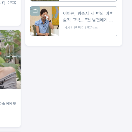
시영, 수영복
이아현, 방송서 세 번의 이혼
솔직 고백… "첫 남편에게 가
장 미안해"
4시간전
메디먼트뉴스
 수술 이어 또