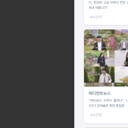
키, 한강뷰 고급 자택서 전한 
씨네 여름나기"
4시간전
메디먼트뉴스
"여자보다 수학이 좋았다", '
33기 모태솔로 특징 총집합
3시간전