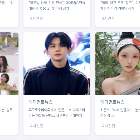
근황… "김
"글로벌 대형 신인 탄생", 에이엔(AEN)
"할리 타고 도로 질주", 이
데뷔곡 'X to Z' 첫 티저 공개
차림의 파격 라이딩 공개
3시간전
3시간전
메디먼트뉴스
메디먼트뉴스
나는 솔로'
투모로우바이투게더 연준, LA 다저스타
최준희, "헤헤 설렌다"… 눈
디움 마운드 선다… 시구부터 무대까지
성형 예고
4시간전
4시간전