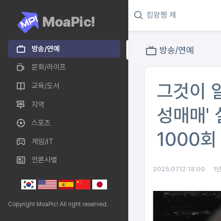
MoaPic!
방송/연예
방송/연예
문화/라이프
그것이 알
교육/도서
지역
성매매' 
스포츠
1000회
게임/IT
언론사별
2025.07.12 18:00
1
Copyright MoaPic! All right reserved.