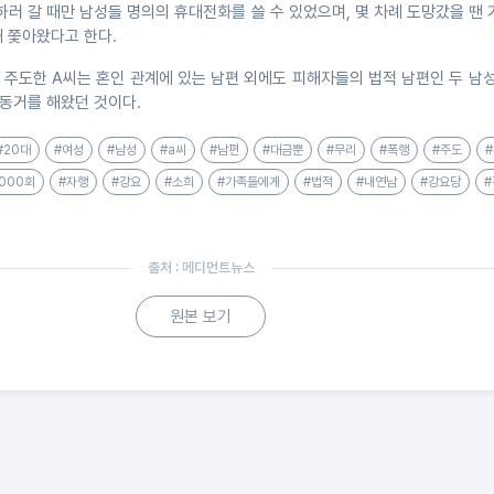
러 갈 때만 남성들 명의의 휴대전화를 쓸 수 있었으며, 몇 차례 도망갔을 땐
해 쫓아왔다고 한다.
 주도한 A씨는 혼인 관계에 있는 남편 외에도 피해자들의 법적 남편인 두 남
동거를 해왔던 것이다.
#20대
#여성
#남성
#a씨
#남편
#대금뿐
#무리
#폭행
#주도
1000회
#자행
#강요
#소희
#가족들에게
#법적
#내연남
#강요당
#
출처 : 메디먼트뉴스
원본 보기