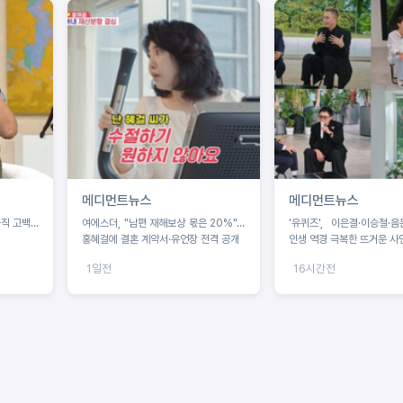
메디먼트뉴스
메디먼트뉴스
솔직 고백…
여에스더, "남편 재해보상 몫은 20%"…
'유퀴즈', 이은결·이승철·
홍혜걸에 결혼 계약서·유언장 전격 공개
인생 역경 극복한 뜨거운 사
1일전
16시간전