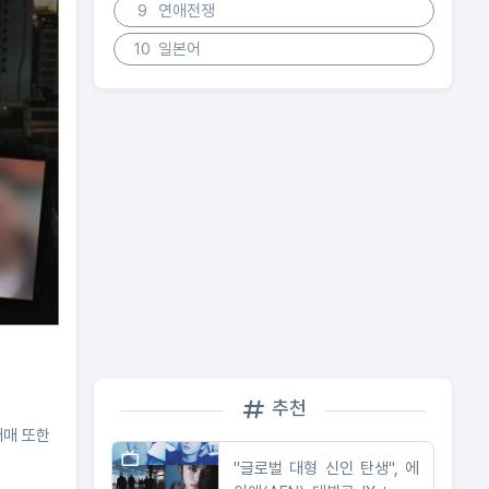
9
연애전쟁
10
일본어
추천
매매 또한
"글로벌 대형 신인 탄생", 에