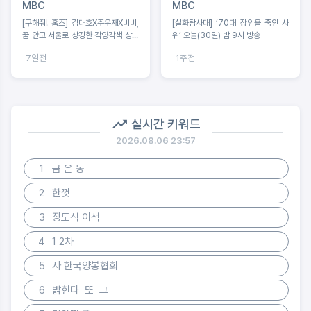
MBC
MBC
[구해줘! 홈즈] 김대호X주우재X비비,
[실화탐사대] ‘70대 장인을 죽인 사
꿈 안고 서울로 상경한 각양각색 상경
위’ 오늘(30일) 밤 9시 방송
러들의 보금자리 공개!
7일전
1주전
실시간 키워드
2026.08.06 23:57
1
금 은 동
2
한껏
3
장도식 이석
4
1 2차
5
사 한국양봉협회
6
밝힌다 또 그