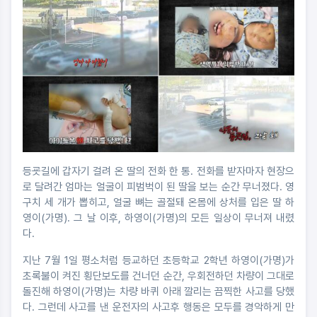
등굣길에 갑자기 걸려 온 딸의 전화 한 통. 전화를 받자마자 현장으
로 달려간 엄마는 얼굴이 피범벅이 된 딸을 보는 순간 무너졌다. 영
구치 세 개가 뽑히고, 얼굴 뼈는 골절돼 온몸에 상처를 입은 딸 하
영이(가명). 그 날 이후, 하영이(가명)의 모든 일상이 무너져 내렸
다.
지난 7월 1일 평소처럼 등교하던 초등학교 2학년 하영이(가명)가
초록불이 켜진 횡단보도를 건너던 순간, 우회전하던 차량이 그대로
돌진해 하영이(가명)는 차량 바퀴 아래 깔리는 끔찍한 사고를 당했
다. 그런데 사고를 낸 운전자의 사고후 행동은 모두를 경악하게 만