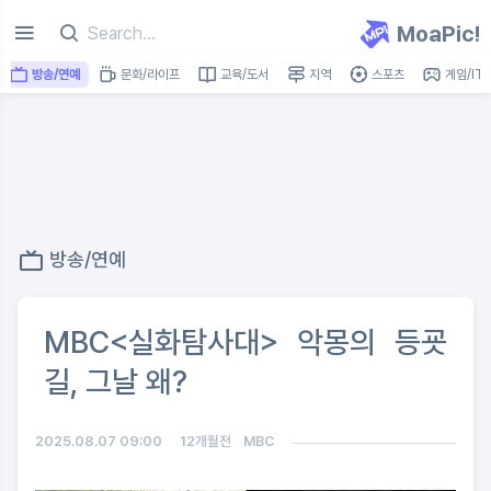
MoaPic!
방송/연예
문화/라이프
교육/도서
지역
스포츠
게임/IT
방송/연예
MBC<실화탐사대> 악몽의 등굣
길, 그날 왜?
2025.08.07 09:00
12개월전
MBC