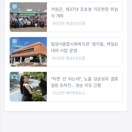
거창군, 제37대 조호경 가조면장 취임
식 개최
6시간전
경남도민신문
밀양시종합사회복지관 ‘꿈키움, 백일상
대여 사업’ 운영
6시간전
경남도민신문
"타면 안 되는데", 노을 강균성과 결혼
앞둔 유하진… 청순 미모 근황
7시간전
메디먼트뉴스