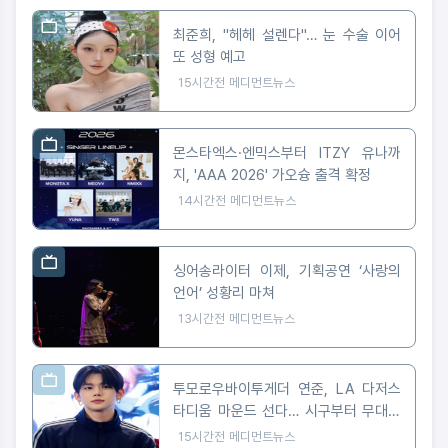
최준희, "헤헤 설렌다"… 눈 수술 이어
또 성형 예고
15시간전
메디먼트뉴스
몬스타엑스·엔믹스부터 ITZY 유나까
지, 'AAA 2026' 가오슝 출격 확정
14시간전
메디먼트뉴스
싱어송라이터 이제, 기획공연 ‘사랑의
언어’ 성황리 마쳐
13시간전
메디먼트뉴스
투모로우바이투게더 연준, LA 다저스
타디움 마운드 선다… 시구부터 무대까
지
15시간전
메디먼트뉴스