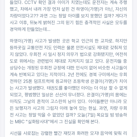
들었다. CCTV 확인 결과 아이가 치였는데도 운전자는 계속 주행
했고, 차에서 내려 가장 먼저 살핀 건 하영이(가명)가 아닌, 자신의
차량이었다고?? 과연 그는 정말 아이를 보지 못했던 걸까? 게다가
사고 이후, 뒤늦게 밝혀진 그의 믿기 힘든 충격적인 사실은 모두를
경악하게 만들었는데...
하영이(가명) 사고가 발생한 곳은 학교 인근의 한 교차로. 하지만
등하굣길 교통안전 지도 인력은 물론 안전시설도 제대로 갖춰져 있
지 않았다. 우회전 시 일시 정지 의무가 법으로 강화됐지만, 여전히
도로 위에서는 관련법이 제대로 지켜지지 않고 있다. 운전자들 중
상당수는 개정된 우회전 규정에 대한 인식이 없어 비슷한 사고들이
계속 반복되고 있다는 지적이다. 2년 전에도 경북 구미에서는 우회
전하던 25톤 덤프트럭에 등교하던 초등학생 은결이(가명)가 치이
는 사고가 발생했다. 태권도를 좋아했던 아이는 더 이상 할 수 없게
되었고, 평범했던 일상은 산산이 무너졌다. 은결이(가명)의 몸에는
아직도 그날의 흔적이 고스란히 남아 있다. 아이들뿐만 아니라 모
든 보행자가 사고의 그림자 아래 놓여 있는 현실. 과연, 차량 우회
전 사고는 정말 막을 수 없었던 걸까? 오늘(7일) 목요일 밤 방송하
는 MBC “실화탐사대”에서 그 진실을 확인해 본다.
시선을 사로잡는 강렬한 빨간 재킷과 화려한 모자! 음악에 맞춰 리