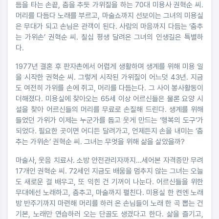
듬을 타는 손끝, 춤을 추듯 가위질을 하는 70대 미용사 권혁순 씨.
머리를 다듬다 노래를 부르고, 마술쇼까지 선보이는 그녀의 미용실
은 무대가 되고 손님은 관객이 된다. 사람의 마음까지 다듬는 ‘춤추
는 가위손’ 권혁순 씨. 칠십 평생 달려온 그녀의 인생길은 특별하
다.
1977년 결혼 후 판자촌에서 어렵게 생활하며 생계를 위해 미용 일
을 시작한 권혁순 씨. 그렇게 시작된 가위질이 어느덧 43년. 지금
도 여전히 가위를 손에 쥐고, 머리를 다듬는다. 그 사이 봉사활동이
더해졌다. 미용실에 찾아오는 65세 이상 어르신들은 물론 요양 시
설을 찾아 어르신들의 머리를 무료로 손질해 드린다. 생계를 위해
들었던 가위가 이제는 누군가를 돕고 웃게 만드는 ‘행복의 도구’가
되었다. 필요한 곳이면 어디든 달려가고, 언제든지 손을 내미는 ‘춤
추는 가위손’ 권혁순 씨. 그녀는 무엇을 위해 삶을 살았을까?
마술사, 웃음 치료사. 소방 안전관리자까지...세어본 자격증만 무려
17개인 권혁순 씨. 72세인 지금도 배움을 멈추지 않는 그녀는 오늘
도 새로운 걸 배우고, 또 익힌 건 기꺼이 나눈다. 어르신들을 위한
무대에선 노래하고, 춤추고, 마술까지 펼친다. 미용실 한 켠엔 노래
방 반주기까지 마련해 머리를 하러 온 손님들이 노래 한 곡 뽑는 건
기본, 노래만 연습하러 오는 단골도 생겼다고 한다. 삶을 즐기고,