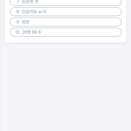
7
킹왕짱 제
8
인공지능 ai 이
9
방문
10
28명 96 6