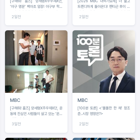
[구해줘! 홈즈] 양세형X주우재X던,
[2026 MBC 대학가요제] 더 젊고
'야구 명문' 백마초 임장! 야구부 학생
트렌디하게 돌아온다! 펜타곤 후이 음
들과 맞대결에서 승리할 수 있을까?
악감독 발탁, 오는 8월 16일까지 참
2일전
2일전
가 신청
MBC
MBC
[구해줘! 홈즈] 양세형X주우재X던, 운
[100분 토론] <'똘똘한 한 채' 정조
동에 진심인 사람들이 살고 있는 ‘운동
준‥시장 영향은?>
세권’ 임장!
3일전
2일전