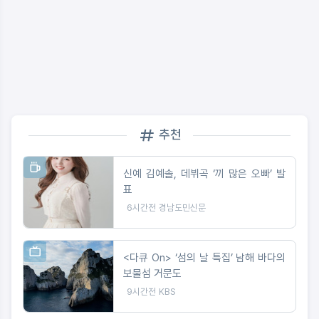
추천
신예 김예솔, 데뷔곡 ‘끼 많은 오빠’ 발
표
6시간전
경남도민신문
<다큐 On> ‘섬의 날 특집’ 남해 바다의
보물섬 거문도
9시간전
KBS