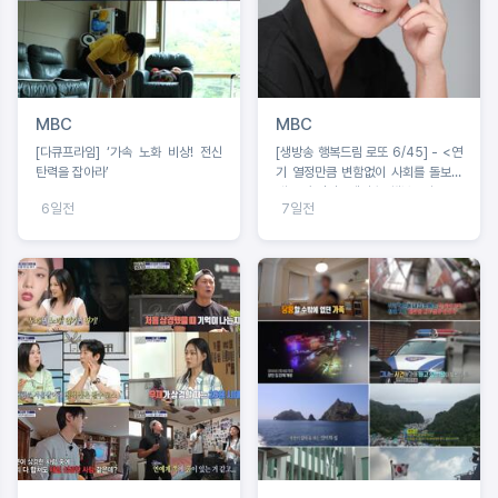
MBC
MBC
[다큐프라임] ‘가속 노화 비상! 전신
[생방송 행복드림 로또 6/45] - <연
탄력을 잡아라’
기 열정만큼 변함없이 사회를 돌보는
배우 홍경인 ‘생방송 행복드림 로또
6일전
7일전
6/45’ 황금손 출연>