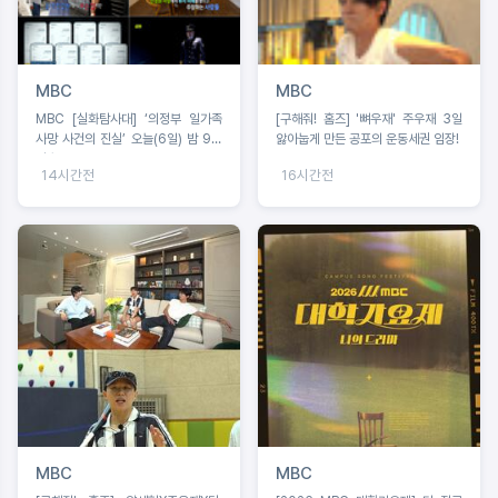
MBC
MBC
MBC [실화탐사대] ‘의정부 일가족
[구해줘! 홈즈] '뼈우재' 주우재 3일
사망 사건의 진실’ 오늘(6일) 밤 9시
앓아눕게 만든 공포의 운동세권 임장!
방송
14시간전
16시간전
MBC
MBC