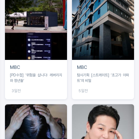
MBC
MBC
[PD수첩] ‘위험을 삽니다: 레버리지
탐사기획 [스트레이트] ‘초고가 아파
와 청년들’
트’의 비밀
3일전
5일전