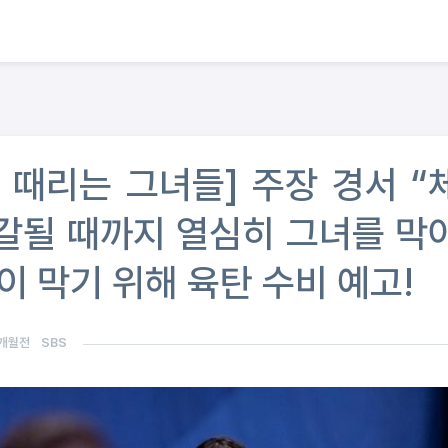
골 때리는 그녀들] 주장 경서 “
고갈될 때까지 열심히 그녀를 막
이 막기 위해 육탄 수비 예고!
개월전
SBS