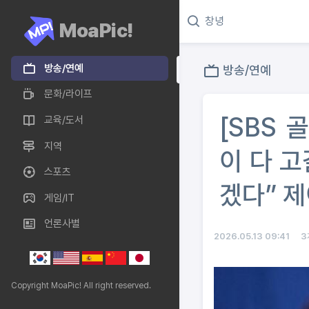
MoaPic!
방송/연예
방송/연예
문화/라이프
[SBS 
교육/도서
지역
이 다 
스포츠
겠다” 제
게임/IT
언론사별
2026.05.13 09:41
3
Copyright MoaPic! All right reserved.