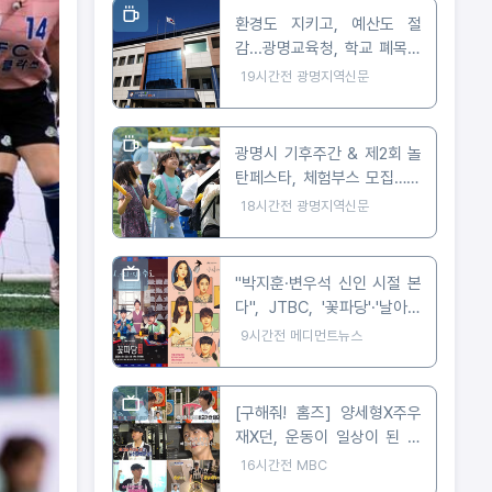
환경도 지키고, 예산도 절
감...광명교육청, 학교 폐목재
무상위탁처리 지원
19시간전
광명지역신문
광명시 기후주간 & 제2회 놀
탄페스타, 체험부스 모집…10
월 24일 개최
18시간전
광명지역신문
"박지훈·변우석 신인 시절 본
다", JTBC, '꽃파당'·'날아올
라라 나비' 잇따라 편성
9시간전
메디먼트뉴스
[구해줘! 홈즈] 양세형X주우
재X던, 운동이 일상이 된 사
람들은 어떻게 살까? '운동세
16시간전
MBC
권' 임장 특집!