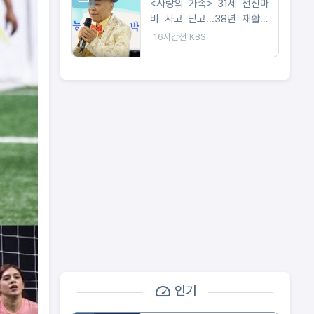
<사랑의 가족> 31세 전신마
비 사고 딛고...38년 재활이
빚어낸 트로트 가수의 꿈
16시간전
KBS
인기