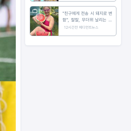
"친구에게 전송 시 돼지로 변
함", 랄랄, 무더위 날리는 현
실 수영복 자태 공개
12시간전
메디먼트뉴스