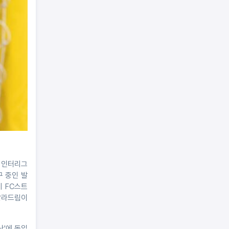
래 인터리그
구 중인 발
기 FC스트
 발라드림이
난'에 돌입