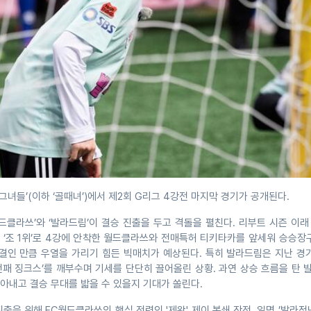
리는 그녀들’(이하 ‘골때녀’)에서 제2회 G리그 4강전 마지막 경기가 공개된다.
드클라쓰’와 ‘발라드림’이 결승 진출을 두고 격돌을 펼친다. 리부트 시즌 이
 ‘조 1위’로 4강에 안착한 월드클라쓰와 전매특허 티키타카를 앞세워 승승장
대결인 만큼 우열을 가리기 힘든 빅매치가 예상된다. 특히 발라드림은 지난 경
전패 징크스’를 깨부수며 기세를 단단히 끌어올린 상황. 과연 상승 흐름을 탄
아내고 결승 무대를 밟을 수 있을지 기대가 쏠린다.
출을 위해 FC월드클라쓰의 핵심 전력인 '제왕' 제이 봉쇄 작전, 일명 ’발라정