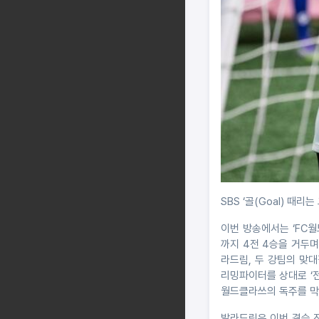
SBS ‘골(Goal) 때
이번 방송에서는 ‘FC월
까지 4전 4승을 거두며
라드림, 두 강팀의 맞
리밍파이터를 상대로 ‘
월드클라쓰의 독주를 막
발라드림은 이번 결승 진