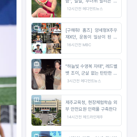
함", 랄랄, 무더위 날리는 현
실 수영복 자태 공개
12시간전
메디먼트뉴스
[구해줘! 홈즈] 양세형X주우
재X던, 운동이 일상이 된 사
람들은 어떻게 살까? '운동세
16시간전
MBC
권' 임장 특집!
"하늘빛 수영복 자태", 레드벨
벳 조이, 군살 없는 탄탄한 몸
매로 '여름 여신' 입증
3시간전
메디먼트뉴스
제주교육청, 현장체험학습 외
부 안전요원 인력풀 구축한다
14시간전
헤드라인제주