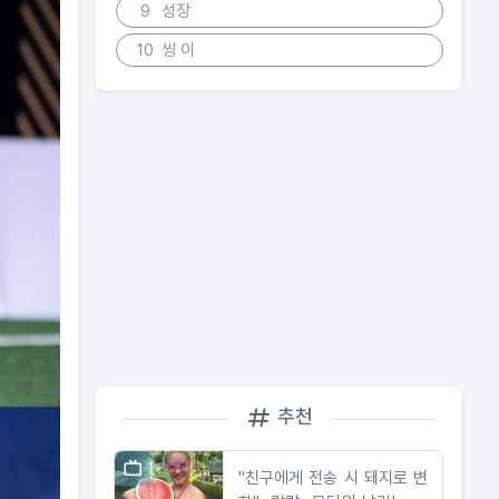
9
성장
10
씽 이
추천
"친구에게 전송 시 돼지로 변