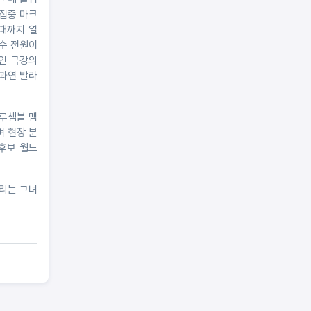
 집중 마크
 때까지 열
수 전원이
인 극강의
 과연 발라
 루셈블 멤
며 현장 분
후보 월드
때리는 그녀