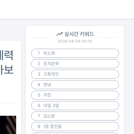
실시간 키워드
2026.08.08 00:14
체력
1
최소화
2
조직문화
아보
3
고혹적인
4
창녕
5
거친
6
내일 3일
7
감소함
8
1층 합천읍