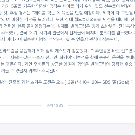
 한 경기 5골을 기록한 막강한 공격수 제이를 막기 위해, 필드 선수들이 번갈아
 것. 주장 경서는 "제이를 막는 데 육신을 던질 예정이다. 체력이 다 고갈될
"라며 비장한 각오를 드러냈다. 또한 상대 월드클라쓰와의 난전을 대비해, 선
팀 전력을 한층 끌어올렸다는데. 실제로 발라드림은 경기 초반부터 전매특허
주도했고, 결국 ‘메기’ 서기의 발끝에서 선제골이 터지며 분위기를 압도했다.
까지 이어가며 결승행 티켓의 주인공이 될 수 있을지 관심이 집중된다.
 발라드림을 응원하기 위해 깜짝 게스트가 방문했다. 그 주인공은 바로 걸그룹
시. 두 사람은 같은 소속사 선배인 ‘희망이’ 김보경을 향해 풋풋한 응원을 보내
는 후문이다. 과연 후배들의 상큼한 응원에 힘입은 발라드림이 강력한 우승 
 거둘 수 있을지 귀추가 주목된다.
결승 진출을 향한 뜨거운 도전은 오늘(13일) 밤 10시 20분 SBS ‘골(Goal) 
출처 : SBS