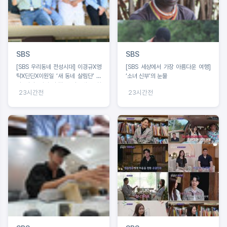
SBS
SBS
[SBS 우리동네 전성시대] 이경규X영
[SBS 세상에서 가장 아름다운 여행]
탁X딘딘X이원일 ‘새 동네 살림단’ 출
‘소녀 신부’의 눈물
범. 딘딘 “이거 안 될 것 같은데요” 촬
23시간전
23시간전
영 첫날 포기 선언