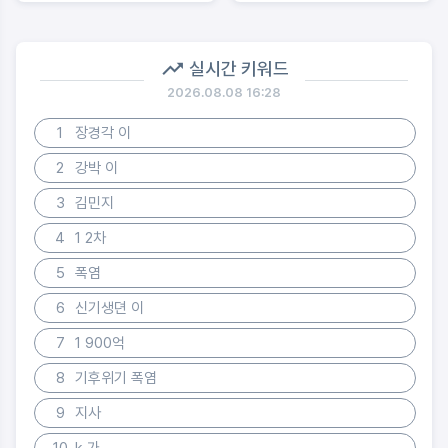
실시간 키워드
2026.08.08 16:28
1
장경각 이
2
강박 이
3
김민지
4
1 2차
5
폭염
6
신기생뎐 이
7
1 900억
8
기후위기 폭염
9
지사
10
k 가