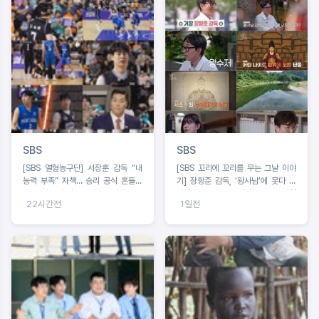
SBS
SBS
[SBS 열혈농구단] 서장훈 감독 “내
[SBS 꼬리에 꼬리를 무는 그날 이야
능력 부족” 자책… 승리 공식 흔들리
기] 장항준 감독, ‘왕사남’에 못다 한
나?코뼈 부상 딛고 돌아온 오승훈!
이야기 ‘꼬꼬무’로 정리! 2049 시청
22시간전
1일전
률 ‘교양, 예능’ 동시간대 1위!