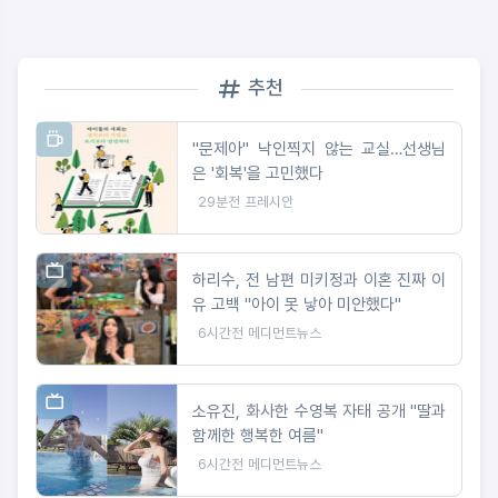
추천
"문제아" 낙인찍지 않는 교실…선생님
은 '회복'을 고민했다
29분전
프레시안
하리수, 전 남편 미키정과 이혼 진짜 이
유 고백 "아이 못 낳아 미안했다"
6시간전
메디먼트뉴스
소유진, 화사한 수영복 자태 공개 "딸과
함께한 행복한 여름"
6시간전
메디먼트뉴스