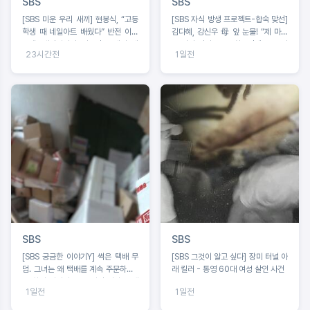
SBS
SBS
[SBS 미운 우리 새끼] 현봉식, “고등
[SBS 자식 방생 프로젝트-합숙 맞선]
학생 때 네일아트 배웠다” 반전 이력
김다혜, 강신우 母 앞 눈물! “제 마음
고백! 배정남마저 사로잡은 네일 케
은 이미 정리 완료” 최종선택 D-1 러
23시간전
1일전
어?!
브라인 예측불가!
SBS
SBS
[SBS 궁금한 이야기Y] 썩은 택배 무
[SBS 그것이 알고 싶다] 장미 터널 아
덤. 그녀는 왜 택배를 계속 주문하나 /
래 킬러 - 통영 60대 여성 살인 사건
문 하나 사이의 공포 앞집 여자는 왜
1일전
1일전
우리 집을 노렸나