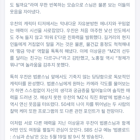
도 될까요”라며 무한 반복하는 모습으로 스님은 물론 보는 이들의
웃음을 자아냈다.
우찬의 캐릭터 티저에서는 막내다운 자유분방한 에너지와 꾸밈없
는 매력이 시선을 사로잡았다. 우찬은 처음 마주한 낯선 인도에서
도 주눅 들지 않고 ‘파워 E’다운 친화력을 발휘했다. 길거리의 현지
인들에게 거침없이 말을 거는 것은 물론, 물건값 흥정도 척척해내
며 ‘황금 막내’ 역할을 톡톡히 해냈다. 이에 이상윤은 “MZ의 선두
를 달리는 친구는 다르구나”라고 감탄했고, 노홍철 역시 “정체가
뭐냐”며 놀라움을 감추지 못했다.
특히 우찬은 법륜스님 앞에서도 기죽지 않는 당당함으로 독보적인
캐릭터를 완성했다. 법륜스님에게 원하는 카메라 각도를 물어보는
가 하면 스스럼없이 자신의 생각과 궁금증을 털어놓으며 솔직한 매
력을 드러낸 것. 예상치 못한 우찬의 ‘MZ식 직진 화법’에 법륜스님
역시 연신 웃음을 터뜨렸다. 50세의 나이 차를 뛰어넘는 두 사람의
찰떡 케미 또한 프로그램의 또 다른 관전 포인트가 될 전망이다.
이처럼 서로 다른 매력을 지닌 이상윤과 우찬이 법륜스님과 함께
어떤 인도 여정을 펼칠지 관심이 모인다. SBS 신규 예능 ‘법륜로드
: 스님과 손님’은 오는 5월 19일 밤 9시 첫 방송된다.