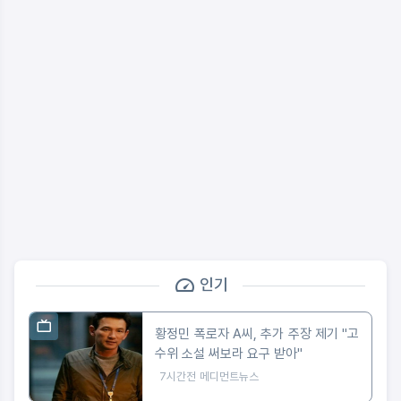
인기
황정민 폭로자 A씨, 추가 주장 제기 "고
수위 소설 써보라 요구 받아"
7시간전
메디먼트뉴스