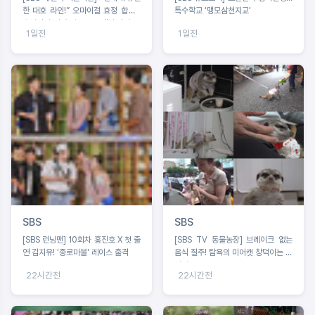
한 대호 라인!” 오마이걸 효정 합류 /
특수학교 ‘맹모삼천지교’
송가인의 짠내 나는 초등팬심 잡기 도
1일전
1일전
전
SBS
SBS
[SBS 런닝맨] 10회차 홍진호 X 첫 출
[SBS TV 동물농장] 브레이크 없는
연 김지유! '종로마불' 레이스 출격
음식 질주! 탐욕의 미어캣 창덕이는 못
말려
22시간전
22시간전