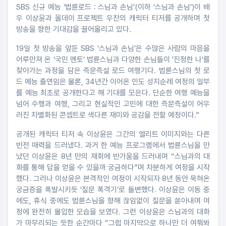
SBS 신규 예능 ‘법륜로드 : 스님과 손님’(이하 ‘스님과 손님’)이 배
우 이상윤과 올데이 프로젝트 우찬의 캐릭터 티저를 공개하며 첫
방송을 향한 기대감을 끌어올리고 있다.
19일 첫 방송을 앞둔 SBS ‘스님과 손님’은 수많은 사람의 마음을
어루만져 온 ‘국민 멘토’ 법륜스님과 다양한 손님들이 '진정한 나'를
찾아가는 과정을 담은 즉문즉설 로드 여행기다. 법륜스님의 첫 로
드 예능 출연임은 물론, 34년간 이어온 인도 성지순례 여정의 일부
를 예능 최초로 공개한다고 해 기대를 모은다. 단순한 여행 예능을
넘어 수행과 여행, 그리고 현실적인 고민에 대한 즉문즉설이 어우
러진 차별화된 콘셉트로 색다른 재미와 공감을 전할 예정이다.”
공개된 캐릭터 티저 속 이상윤은 그간의 엘리트 이미지와는 다른
반전 매력을 드러냈다. 과거 한 예능 프로그램에서 법륜스님을 만
났던 이상윤은 8년 만의 재회에 반가움을 드러내며 “스님과의 대
화를 통해 답을 얻을 수 있을까 궁금하다”며 차분하게 여정을 시작
했다. 그러나 이상윤은 본격적인 여정이 시작되자 8년 동안 묵혀온
궁금증을 폭발시키듯 ‘질문 폭격기’로 돌변했다. 이상윤은 이동 중
에도, 휴식 중에도 법륜스님을 향해 끊임없이 질문을 쏟아내며 여
정에 완전히 몰입한 모습을 보였다. 그런 이상윤은 스님과의 대화
가 마무리되는 듯한 순간마다 “그럼 마지막으로 하나만 더 여쭤봐