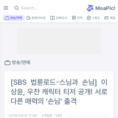
MoaPic!
방송/연예
문화/라이프
교육/도서
지역
스포츠
게임/I
방송/연예
[SBS 법륜로드-스님과 손님] 이
상윤, 우찬 캐릭터 티저 공개! 서로
다른 매력의 ‘손님’ 출격
2026.05.13 17:46
3개월전
SBS