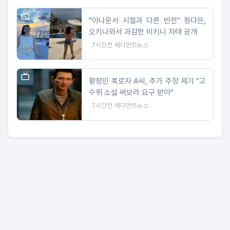
"아나운서 시절과 다른 반전" 정다은,
오키나와서 과감한 비키니 자태 공개
7시간전
메디먼트뉴스
황정민 폭로자 A씨, 추가 주장 제기 "고
수위 소설 써보라 요구 받아"
7시간전
메디먼트뉴스