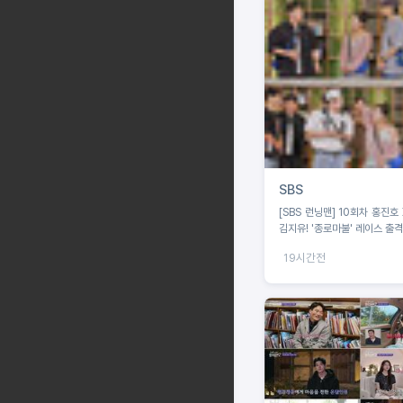
SBS
[SBS 런닝맨] 10회차 홍진호 
김지유! '종로마불' 레이스 출격
19시간전