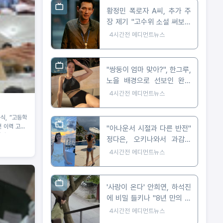
황정민 폭로자 A씨, 추가 주
장 제기 "고수위 소설 써보라
요구 받아"
4시간전
메디먼트뉴스
"쌍둥이 엄마 맞아?", 한그루,
노을 배경으로 선보인 완벽
비키니 자태
4시간전
메디먼트뉴스
봉식, “고등학
 이력 고백!
"아나운서 시절과 다른 반전"
어?!
정다은, 오키나와서 과감한
비키니 자태 공개
4시간전
메디먼트뉴스
'사랑이 온다' 안희연, 하석진
에 비밀 들키나 "8년 만의 숨
막히는 대치"
4시간전
메디먼트뉴스