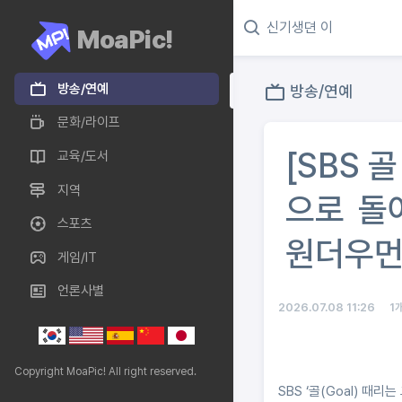
MoaPic!
방송/연예
방송/연예
문화/라이프
[SBS 
교육/도서
지역
으로 돌아
스포츠
원더우먼2
게임/IT
언론사별
2026.07.08 11:26
1
Copyright MoaPic! All right reserved.
SBS ‘골(Goal) 때리