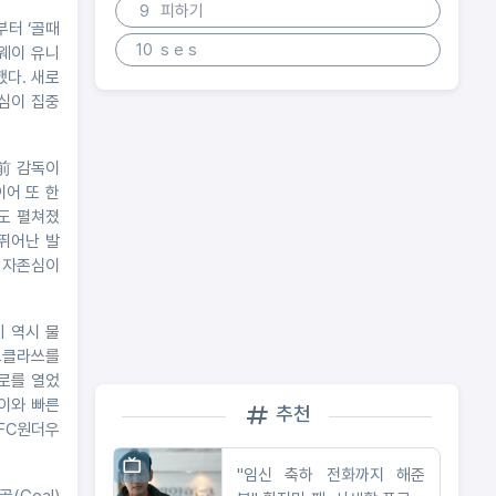
9
피하기
부터 ‘골때
10
s e s
어웨이 유니
했다. 새로
관심이 집중
 前 감독이
이어 또 한
부도 펼쳐졌
 뛰어난 발
 자존심이
기 역시 물
월드클라쓰를
로를 열었
이와 빠른
추천
FC원더우
"임신 축하 전화까지 해준
(Goal)