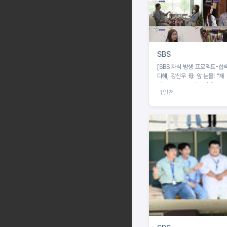
SBS
[SBS 자식 방생 프로젝트-합숙
다혜, 강신우 母 앞 눈물! “제
미 정리 완료” 최종선택 D-
1일전
예측불가!