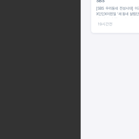
SBS
[SBS 우리동네 전성시대] 
X딘딘X이원일 ‘새 동네 살림단’
딘 “이거 안 될 것 같은데요”
19시간전
포기 선언