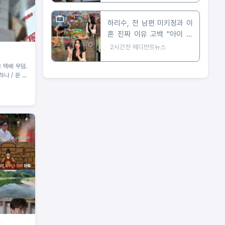
하리수, 전 남편 미키정과 이
혼 진짜 이유 고백 "아이 못
낳아 미안했다"
2시간전
메디먼트뉴스
은 택배 무덤.
나 / 문 하
왜 우리 집을