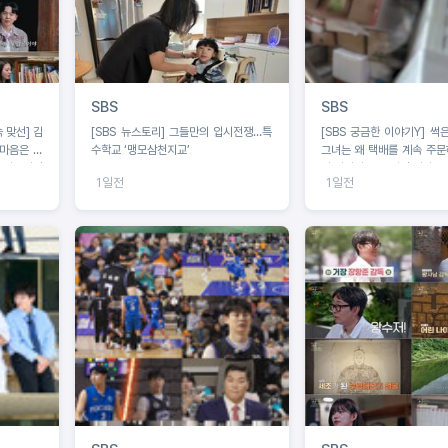
SBS
SBS
 맞선] 김
[SBS 뉴스토리] 그들만의 입시전쟁…특
[SBS 궁금한 이야기Y] 썩
 마음은 이
수학교 ‘맹모삼천지교’
그녀는 왜 택배를 계속 주문하
1 러브라인
나 사이의 공포 앞집 여자는 
1일전
1일전
노렸나