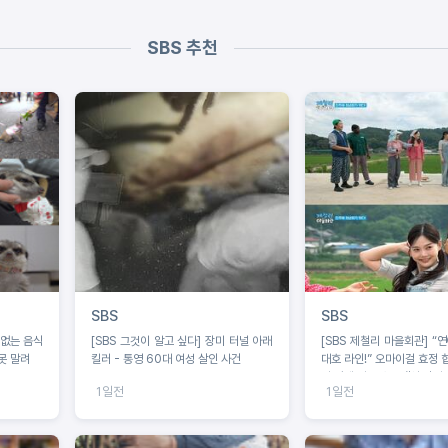
SBS 추천
SBS
SBS
 없는 음식
[SBS 그것이 알고 싶다] 장미 터널 아래
[SBS 제철리 마을회관] “
못 말려
킬러 - 통영 60대 여성 살인 사건
대호 라인!” 오마이걸 효정 
의 짠내 나는 초등팬심 잡기
1일전
1일전