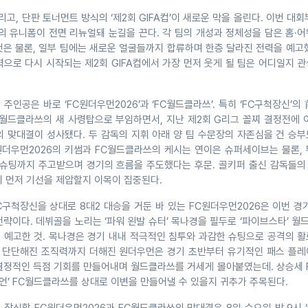
고, 단판 토너먼트 방식의 ‘제2회 GIFA컵’이 새로운 막을 올린다. 이번 대회
원의 유니폼이 전면 리뉴얼돼 눈길을 끈다. 각 팀의 개성과 정체성을 담은 홈·
것은 물론, 일부 팀에는 새로운 얼굴들까지 합류하며 한층 달라진 전력을 예고
으로 다시 시작되는 제2회 GIFA컵에서 가장 먼저 웃게 될 팀은 어디일지 
 주인공은 바로 ‘FC원더우먼2026’과 ‘FC월드클라쓰’. 특히 ‘FC구척장신’의
C월드클라쓰의 새 사령탑으로 부임하면서, 지난 제2회 G리그 꼴찌 결정전에 
의 맞대결이 성사됐다. 두 감독의 지휘 아래 양 팀 수문장의 자존심을 건 승
C원더우먼2026의 키썸과 FC월드클라쓰의 케시는 연이은 슈퍼세이브는 물론,
 슈팅까지 주고받으며 경기의 흐름을 주도했다는 후문. 골키퍼 출신 감독들의
이 먼저 기선을 제압할지 이목이 집중된다.
C구척장신을 상대로 8대2 대승을 거둔 바 있는 FC원더우먼2026은 이번 경
략이다. 데뷔골을 노리는 ‘파워 왼발 슈터’ 목나경을 필두로 ‘파이브스타’ 
 예고한 것. 목나경은 경기 내내 적극적인 침투와 과감한 슈팅으로 공격의 활
층 단단해진 조직력까지 더해진 원더우먼은 경기 초반부터 유기적인 패스 플레
결정적인 득점 기회를 만들어내며 월드클라쓰를 거세게 몰아붙였는데. 상승세 
피언’ FC월드클라쓰를 상대로 이변을 만들어낼 수 있을지 귀추가 주목된다.
 장식할 FC원더우먼2026과 FC월드클라쓰의 맞대결은 8일 수요일 밤 9시 ‘골