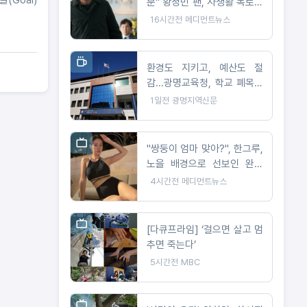
분" 황정민 팬, 사생활 폭로자
에 직격탄
16시간전
메디먼트뉴스
환경도 지키고, 예산도 절
감...광명교육청, 학교 폐목재
무상위탁처리 지원
1일전
광명지역신문
"쌍둥이 엄마 맞아?", 한그루,
노을 배경으로 선보인 완벽
비키니 자태
4시간전
메디먼트뉴스
[다큐프라임] ‘걸으면 살고 멈
추면 죽는다’
5시간전
MBC