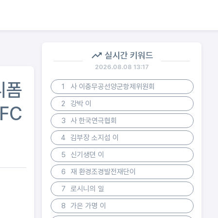
실시간 키워드
2026.08.08 13:17
니폼
1
사 이충무공선양군항제위원회
2
강박 이
FC
3
사 한국연극협회
4
김부장 소지섭 이
5
신기생뎐 이
6
재 환경조경발전재단이
7
로시니의 일
8
가은 가명 이