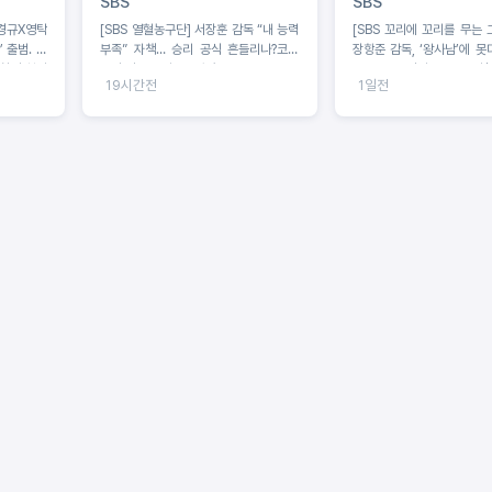
SBS
SBS
이경규X영탁
[SBS 열혈농구단] 서장훈 감독 “내 능력
[SBS 꼬리에 꼬리를 무는 
 출범. 딘
부족” 자책… 승리 공식 흔들리나?코뼈
장항준 감독, ‘왕사남’에 못
 촬영 첫날
부상 딛고 돌아온 오승훈!
‘꼬꼬무’로 정리! 2049 시청
19시간전
1일전
능’ 동시간대 1위!