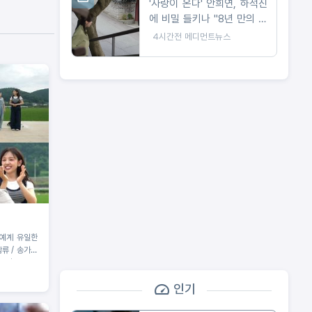
'사랑이 온다' 안희연, 하석진
에 비밀 들키나 "8년 만의 숨
막히는 대치"
4시간전
메디먼트뉴스
연예계 유일한
합류 / 송가인
 도전
인기