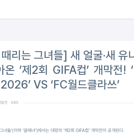
골 때리는 그녀들] 새 얼굴·새 유
온 ‘제2회 GIFA컵’ 개막전! ‘
026’ VS ‘FC월드클라쓰’
개월전
SBS
는 그녀들’(이하 ‘골때녀’)에서는 대망의 ‘제2회 GIFA컵’ 개막전이 공개된다.