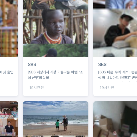
SBS
SBS
X 첫 출연
[SBS 세상에서 가장 아름다운 여행] ‘소
[SBS 미운 우리 새끼] 현
녀 신부’의 눈물
생 때 네일아트 배웠다” 반전
배정남마저 사로잡은 네일 케
19시간전
19시간전