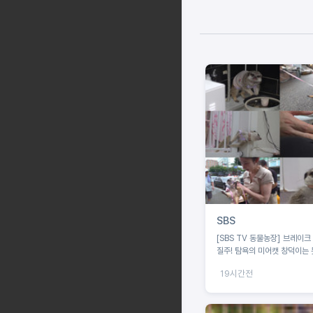
SBS
[SBS TV 동물농장] 브레이크
질주! 탐욕의 미어캣 창덕이는 
19시간전