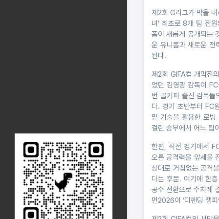
제2회 G리그가 막을 내리
녀’ 최초로 8개 팀 전
폼이 새롭게 공개되는 
운 유니폼과 새로운 전력
된다.
제2회 GIFA컵 개막전의
었던 김영광 감독이 F
번 골키퍼 출신 감독들
다. 경기 초반부터 F
밑 기술을 활용한 로빙
걸린 승부에서 어느 팀
한편, 직전 경기에서 F
오른 공격력을 앞세울 전
상대로 거침없는 공격을
다는 후문. 여기에 한
공수 전환으로 수차례 
먼2026이 ‘디펜딩 챔
제2회 GIFA컵의 서막을