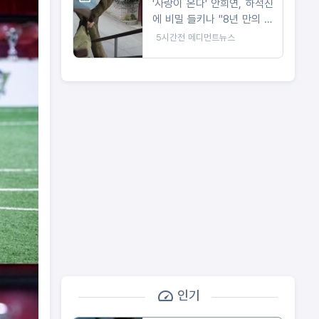
'사랑이 온다' 안희연, 하석진
에 비밀 들키나 "8년 만의 숨
막히는 대치"
5시간전
메디먼트뉴스
인기