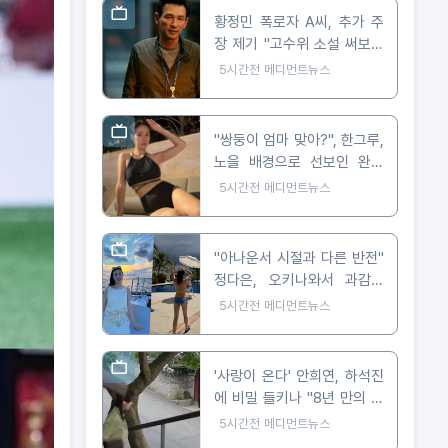
황정민 폭로자 A씨, 추가 주
장 제기 "고수위 소설 써보라
요구 받아"
5시간전
메디먼트뉴스
"쌍둥이 엄마 맞아?", 한그루,
노을 배경으로 선보인 완벽
비키니 자태
5시간전
메디먼트뉴스
"아나운서 시절과 다른 반전"
정다은, 오키나와서 과감한
비키니 자태 공개
5시간전
메디먼트뉴스
'사랑이 온다' 안희연, 하석진
에 비밀 들키나 "8년 만의 숨
막히는 대치"
5시간전
메디먼트뉴스