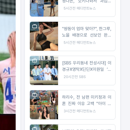
정다은, 오키나와서 과감한
비키니 자태 공개
5시간전
메디먼트뉴스
"쌍둥이 엄마 맞아?", 한그루,
노을 배경으로 선보인 완벽
비키니 자태
5시간전
메디먼트뉴스
[SBS 우리동네 전성시대] 이
경규X영탁X딘딘X이원일 ‘새
동네 살림단’ 출범. 딘딘 “이
20시간전
SBS
거 안 될 것 같은데요” 촬영
첫날 포기 선언
하리수, 전 남편 미키정과 이
혼 진짜 이유 고백 "아이 못
낳아 미안했다"
3시간전
메디먼트뉴스