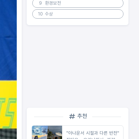
9
환경보전
10
수상
추천
"아나운서 시절과 다른 반전"