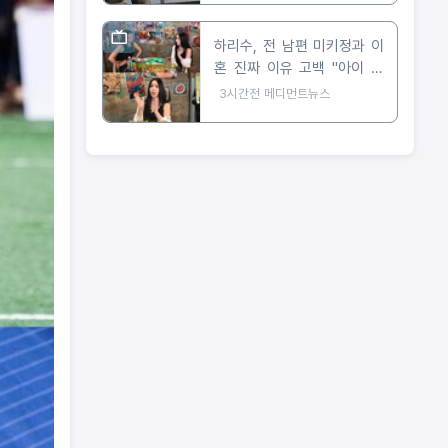
하리수, 전 남편 미키정과 이
혼 진짜 이유 고백 "아이 못
낳아 미안했다"
3시간전
메디먼트뉴스