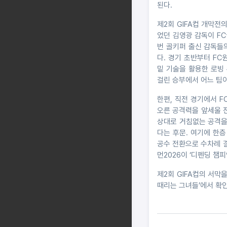
된다.
제2회 GIFA컵 개막전의
었던 김영광 감독이 F
번 골키퍼 출신 감독들
다. 경기 초반부터 F
밑 기술을 활용한 로빙
걸린 승부에서 어느 팀
한편, 직전 경기에서 F
오른 공격력을 앞세울 전
상대로 거침없는 공격을
다는 후문. 여기에 한
공수 전환으로 수차례 
먼2026이 ‘디펜딩 챔
제2회 GIFA컵의 서막을
때리는 그녀들’에서 확인