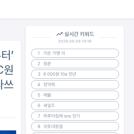
실시간 키워드
2026.08.08 14:16
터’
1
가은 가명 이
2
청춘
C원
3
6 000원 10a 전년
라쓰
4
장악력
5
매물
6
세일즈
7
하루아침에 sns 인기
8
국토대청결