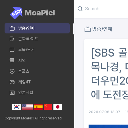
MoaPic!
방송/연예
방송/연예
문화/라이프
[SBS 
교육/도서
지역
목나경, 
스포츠
더우먼2
게임/IT
에 도전
언론사별
2026.07.08 13:07
1
Copyright MoaPic! All right reserved.