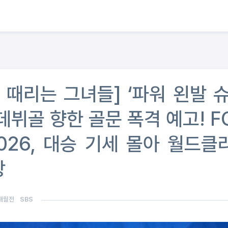
골 때리는 그녀들] ‘파워 왼발 슈
데뷔골 향한 골문 폭격 예고! F
026, 대승 기세 몰아 월드클
장
개월전
SBS