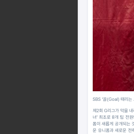
SBS ‘골(Goal) 때리
제2회 G리그가 막을 내리
녀’ 최초로 8개 팀 전
폼이 새롭게 공개되는 
운 유니폼과 새로운 전력