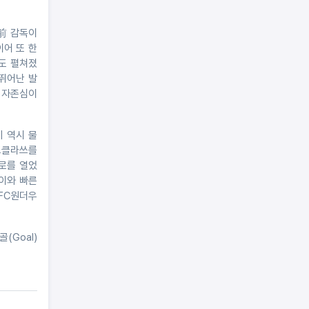
 前 감독이
이어 또 한
부도 펼쳐졌
 뛰어난 발
 자존심이
기 역시 물
월드클라쓰를
로를 열었
이와 빠른
FC원더우
(Goal)