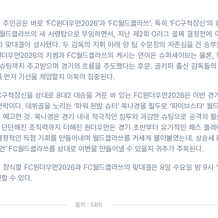
 주인공은 바로 ‘FC원더우먼2026’과 ‘FC월드클라쓰’. 특히 ‘FC구척장신’의
C월드클라쓰의 새 사령탑으로 부임하면서, 지난 제2회 G리그 꼴찌 결정전에 
의 맞대결이 성사됐다. 두 감독의 지휘 아래 양 팀 수문장의 자존심을 건 승
C원더우먼2026의 키썸과 FC월드클라쓰의 케시는 연이은 슈퍼세이브는 물론,
 슈팅까지 주고받으며 경기의 흐름을 주도했다는 후문. 골키퍼 출신 감독들의
이 먼저 기선을 제압할지 이목이 집중된다.
C구척장신을 상대로 8대2 대승을 거둔 바 있는 FC원더우먼2026은 이번 경
략이다. 데뷔골을 노리는 ‘파워 왼발 슈터’ 목나경을 필두로 ‘파이브스타’ 
 예고한 것. 목나경은 경기 내내 적극적인 침투와 과감한 슈팅으로 공격의 활
층 단단해진 조직력까지 더해진 원더우먼은 경기 초반부터 유기적인 패스 플레
결정적인 득점 기회를 만들어내며 월드클라쓰를 거세게 몰아붙였는데. 상승세 
피언’ FC월드클라쓰를 상대로 이변을 만들어낼 수 있을지 귀추가 주목된다.
 장식할 FC원더우먼2026과 FC월드클라쓰의 맞대결은 8일 수요일 밤 9시 ‘골
할 수 있다.
출처 : SBS