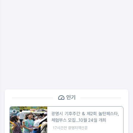
인기
광명시 기후주간 & 제2회 놀탄페스타,
체험부스 모집…10월 24일 개최
17시간전
광명지역신문