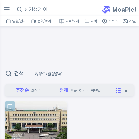
MoaPic!
방송/연예
문화/라이프
교육/도서
지역
스포츠
게임/I
검색
키워드 : 출입통제
추천순
전체
최신순
오늘
이번주
이번달