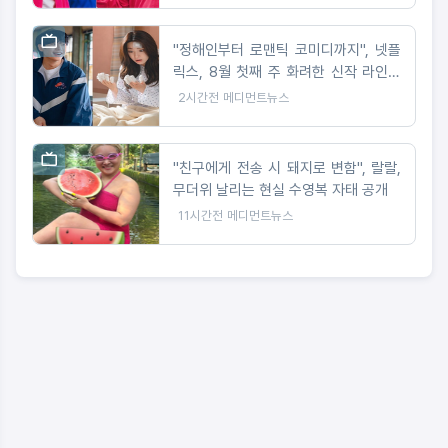
"정해인부터 로맨틱 코미디까지", 넷플
릭스, 8월 첫째 주 화려한 신작 라인업
공개
2시간전
메디먼트뉴스
"친구에게 전송 시 돼지로 변함", 랄랄,
무더위 날리는 현실 수영복 자태 공개
11시간전
메디먼트뉴스