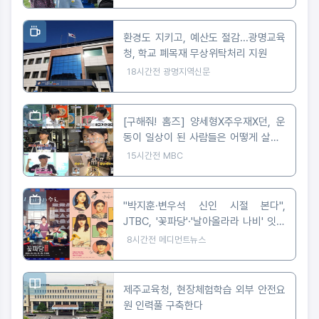
환경도 지키고, 예산도 절감...광명교육
청, 학교 폐목재 무상위탁처리 지원
18시간전
광명지역신문
[구해줘! 홈즈] 양세형X주우재X던, 운
동이 일상이 된 사람들은 어떻게 살까?
'운동세권' 임장 특집!
15시간전
MBC
"박지훈·변우석 신인 시절 본다",
JTBC, '꽃파당'·'날아올라라 나비' 잇따
라 편성
8시간전
메디먼트뉴스
제주교육청, 현장체험학습 외부 안전요
원 인력풀 구축한다