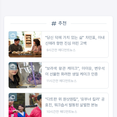
추천
"당신 덕에 가치 있는 삶" 차인표, 아내
신애라 향한 진심 어린 고백
9시간전
메디먼트뉴스
"보라색 왕관 케이크", 아이유, 변우석
이 선물한 화려한 생일 케이크 인증
11시간전
메디먼트뉴스
"다트판 위 원샷원킬", '유부녀 킬러' 공
효진, 워크숍서 발동된 살벌한 본능
10시간전
메디먼트뉴스