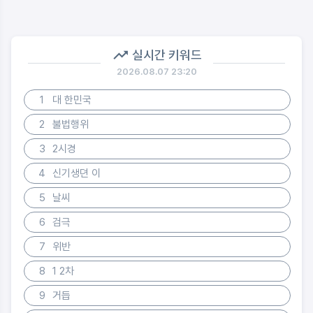
실시간 키워드
2026.08.07 23:20
1
대 한민국
2
불법행위
3
2시경
4
신기생뎐 이
5
날씨
6
검극
7
위반
8
1 2차
9
거듭