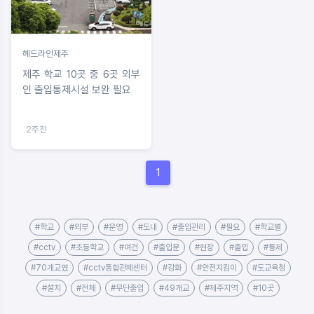
헤드라인제주
제주 학교 10곳 중 6곳 외부
인 출입통제시설 보완 필요
2주전
1
#학교
#외부
#운영
#도내
#출입관리
#필요
#학교별
#cctv
#초등학교
#여건
#출입문
#현장
#출입
#통제
#70개교였
#cctv통합관제센터
#강화
#안전지킴이
#도교육청
#설치
#전체
#무단출입
#49개교
#제주지역
#10곳