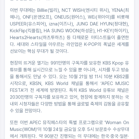
이번 무대에는 Billlie(빌리), NCT WISH(엔시티 위시), YENA(최
예나), ONF(온앤오프), ONEUS(원어스), WEi(위아이)를 비롯해
USPEER(유스피어), izna(이즈나), JUNG DAE HYUN(정대현),
KickFlip(킥플립), HA SUNG WOON(하성운), H1-KEY(하이키),
Hearts2Hearts(하츠투하츠) 등 다채로운 아티스트들이 출연한
다. 세대와 스타일을 아우르는 라인업은 K-POP의 폭넓은 세계를
선보이는 핵심 무대가 될 것이다.
현장의 뜨거운 열기는 991만명의 구독자를 보유한 KBS Kpop 유
튜브를 통해 실시간으로 느낄 수 있을 뿐 아니라, 시차를 두고 방송
을 통해서도 만날 수 있다. 오는 10월 21일 밤 11시 10분 KBS2를
시작으로, KBSN, KBS World 채널을 통해서 ‘APEC MUSIC
FESTA’가 전 세계에 방영된다. 특히 KBS World 유튜브 채널은
2030만명의 구독자를 보유하고 있어, 현장에 함께하지 못하는 국
내외 시청자들은 다양한 방법을 통해 글로벌 축제의 감동을 공유할
수 있을 전망이다.
또한 이번 APEC 뮤직페스타의 특별 프로그램으로 'Woman On
Music(WOM)'이 10월 24일 금요일 오후 5시 보문호수 수상무대
에서 개최된다. 약 90분간 진행되는 이 무대에는 한국·중국·일본·