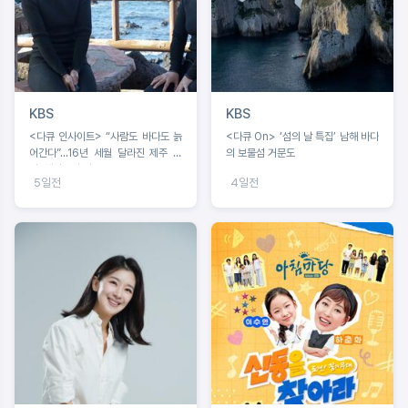
KBS
KBS
<다큐 인사이트> “사람도 바다도 늙
<다큐 On> ‘섬의 날 특집’ 남해 바다
어간다”...16년 세월 달라진 제주 바
의 보물섬 거문도
다, 해녀들의 기록
5일전
4일전