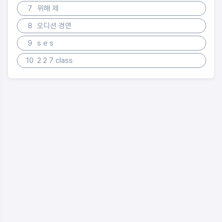
7
위해 제
8
오디션 경연
9
s e s
10
2 2 7 class