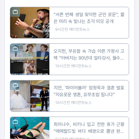
"서른 번째 생일 맞이한 군인 로운", 짧
은 머리 속 빛나는 조각 미모 공개
9시간전
메디먼트뉴스
오지헌, 부유함 속 가슴 아픈 가정사 고
백 "아버지는 90년대 일타강사, 월수입
5천만 원"
10시간전
메디먼트뉴스
지안, '파이어볼러' 엄정욱과 결혼 발표
"자유로운 영혼, 유부초밥 됩니다"
10시간전
메디먼트뉴스
최미나수, 비키니 입고 전한 휴가 근황
"에메랄드빛 바다 배경으로 뽐낸 완벽
피지컬"