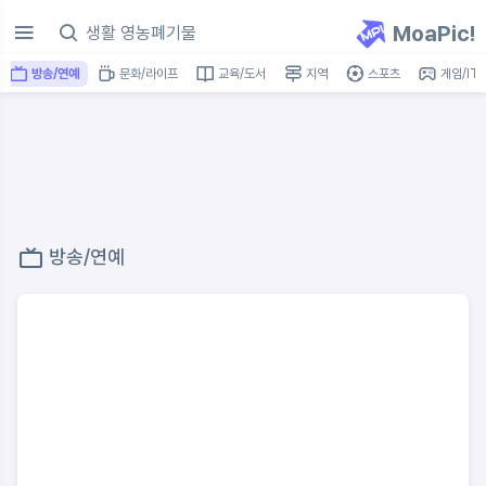
MoaPic!
방송/연예
문화/라이프
교육/도서
지역
스포츠
게임/IT
방송/연예