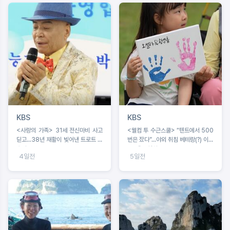
KBS
KBS
<사랑의 가족> 31세 전신마비 사고
<웰컴 투 수근스쿨> “텐트에서 500
딛고...38년 재활이 빚어낸 트로트 가
번은 잤다”...야외 취침 베테랑(?) 이수
수의 꿈
근, 텐트 설치 중 굴욕?!
4일전
5일전