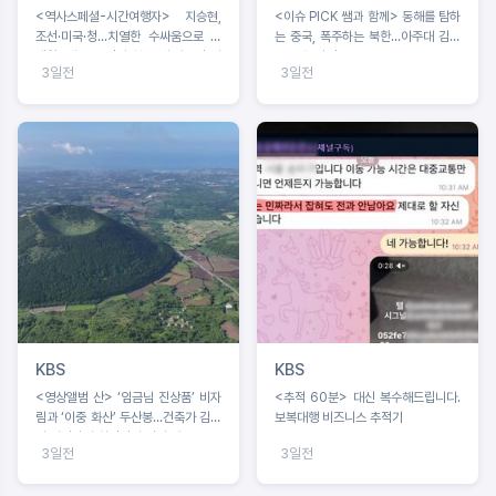
<역사스페셜-시간여행자> 지승현,
<이슈 PICK 쌤과 함께> 동해를 탐하
조선·미국·청...치열한 수싸움으로 탄
는 중국, 폭주하는 북한...아주대 김흥
생한 ‘쇄국’ 조선의 첫 근대 외교전 시
규 교수 강연
3일전
3일전
기 조명
KBS
KBS
<영상앨범 산> ‘임금님 진상품’ 비자
<추적 60분> 대신 복수해드립니다.
림과 ‘이중 화산’ 두산봉...건축가 김호
보복대행 비즈니스 추적기
민·사진작가 최경진이 만난 제주
3일전
3일전