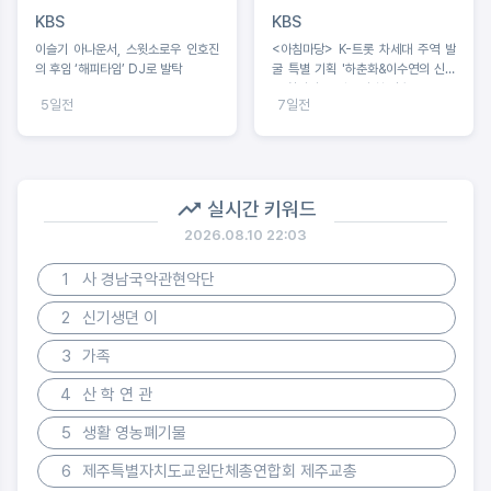
KBS
KBS
이슬기 아나운서, 스윗소로우 인호진
<아침마당> K-트롯 차세대 주역 발
의 후임 ‘해피타임’ DJ로 발탁
굴 특별 기획 '하춘화&이수연의 신동
을 찾아라', 8월 5일 첫 방송!
5일전
7일전
실시간 키워드
2026.08.10 22:03
1
사 경남국악관현악단
2
신기생뎐 이
3
가족
4
산 학 연 관
5
생활 영농폐기물
6
제주특별자치도교원단체총연합회 제주교총