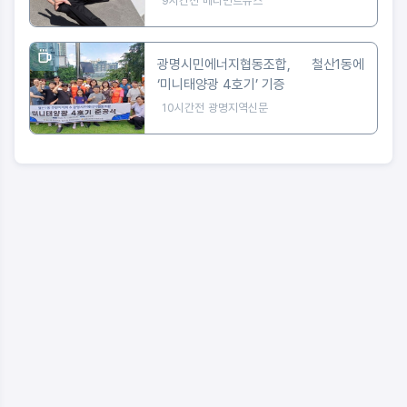
9시간전
메디먼트뉴스
광명시민에너지협동조합, 철산1동에
‘미니태양광 4호기’ 기증
10시간전
광명지역신문