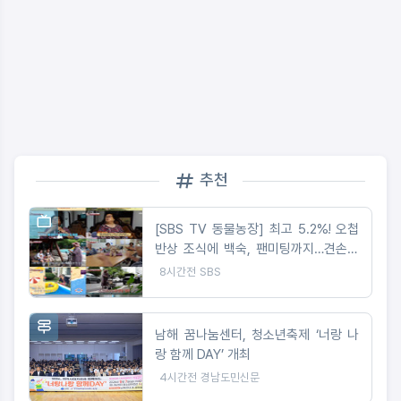
추천
[SBS TV 동물농장] 최고 5.2%! 오첩
반상 조식에 백숙, 팬미팅까지…견손주
바라기 할머니 등장
8시간전
SBS
남해 꿈나눔센터, 청소년축제 ‘너랑 나
랑 함께 DAY’ 개최
4시간전
경남도민신문