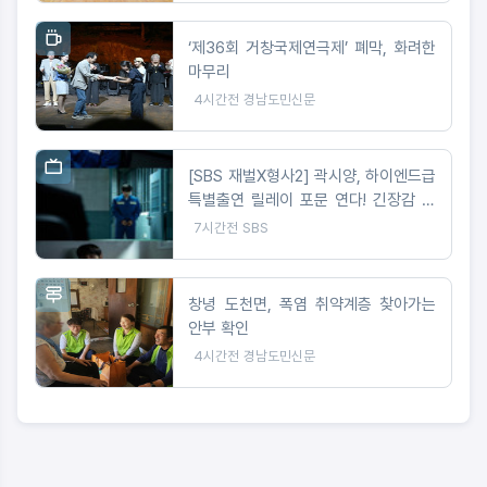
‘제36회 거창국제연극제’ 폐막, 화려한
마무리
4시간전
경남도민신문
[SBS 재벌X형사2] 곽시양, 하이엔드급
특별출연 릴레이 포문 연다! 긴장감 선
사하는 스틸 공개!
7시간전
SBS
창녕 도천면, 폭염 취약계층 찾아가는
안부 확인
4시간전
경남도민신문