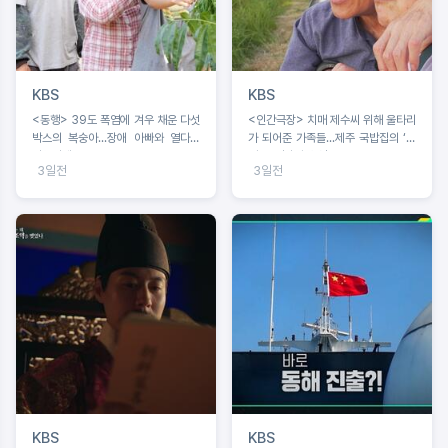
KBS
KBS
<동행> 39도 폭염에 겨우 채운 다섯
<인간극장> 치매 제수씨 위해 울타리
박스의 복숭아...장애 아빠와 열다섯
가 되어준 가족들...제주 국밥집의 ‘빠
서현이네
삐용’ 영자와 순업
3일전
3일전
KBS
KBS