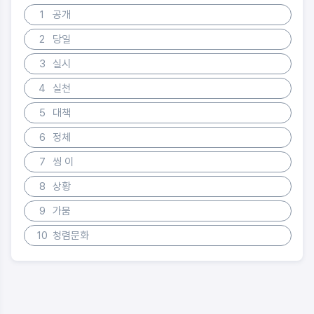
1
공개
2
당일
3
실시
4
실천
5
대책
6
정체
7
씽 이
8
상황
9
가뭄
10
청렴문화