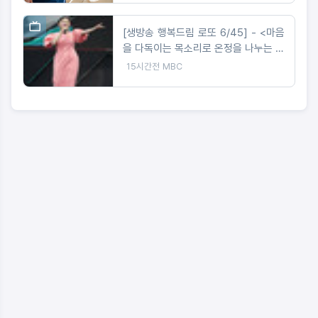
[생방송 행복드림 로또 6/45] - <마음
을 다독이는 목소리로 온정을 나누는 가
수 왁스 ‘생방송 행복드림 로또 6/45’
15시간전
MBC
황금손 출연>