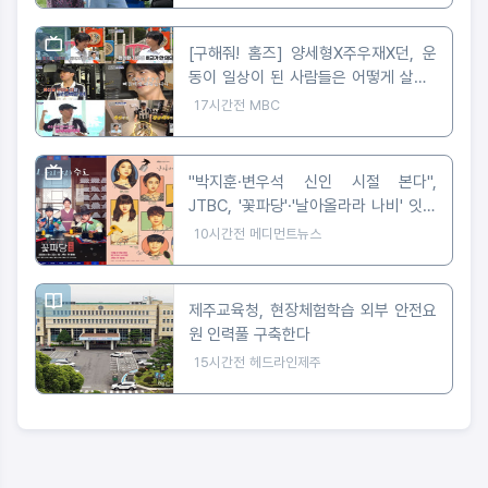
[구해줘! 홈즈] 양세형X주우재X던, 운
동이 일상이 된 사람들은 어떻게 살까?
'운동세권' 임장 특집!
17시간전
MBC
"박지훈·변우석 신인 시절 본다",
JTBC, '꽃파당'·'날아올라라 나비' 잇따
라 편성
10시간전
메디먼트뉴스
제주교육청, 현장체험학습 외부 안전요
원 인력풀 구축한다
15시간전
헤드라인제주