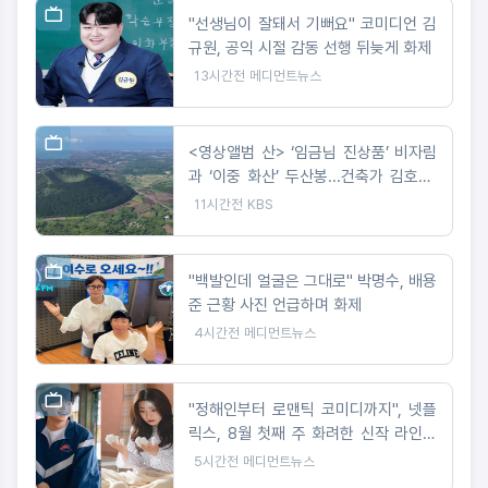
"선생님이 잘돼서 기뻐요" 코미디언 김
규원, 공익 시절 감동 선행 뒤늦게 화제
13시간전
메디먼트뉴스
<영상앨범 산> ‘임금님 진상품’ 비자림
과 ‘이중 화산’ 두산봉...건축가 김호민·
사진작가 최경진이 만난 제주
11시간전
KBS
"백발인데 얼굴은 그대로" 박명수, 배용
준 근황 사진 언급하며 화제
4시간전
메디먼트뉴스
"정해인부터 로맨틱 코미디까지", 넷플
릭스, 8월 첫째 주 화려한 신작 라인업
공개
5시간전
메디먼트뉴스