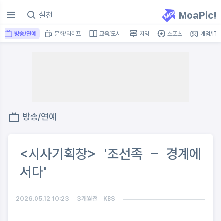
MoaPic!
방송/연예
문화/라이프
교육/도서
지역
스포츠
게임/IT
방송/연예
<시사기획창> '조선족 – 경계에
서다'
2026.05.12 10:23
3개월전
KBS