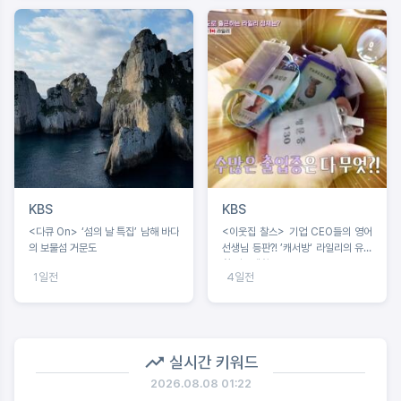
KBS
KBS
<다큐 On> ‘섬의 날 특집’ 남해 바다
<이웃집 찰스> 기업 CEO들의 영어
의 보물섬 거문도
선생님 등판?! ’캐서방‘ 라일리의 유쾌
한 이중생활
1일전
4일전
실시간 키워드
2026.08.08 01:22