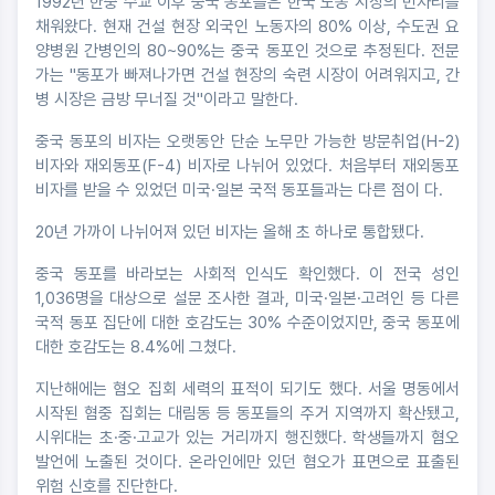
1992년 한중 수교 이후 중국 동포들은 한국 노동 시장의 빈자리를
채워왔다. 현재 건설 현장 외국인 노동자의 80% 이상, 수도권 요
양병원 간병인의 80~90%는 중국 동포인 것으로 추정된다. 전문
가는 "동포가 빠져나가면 건설 현장의 숙련 시장이 어려워지고, 간
병 시장은 금방 무너질 것"이라고 말한다.
중국 동포의 비자는 오랫동안 단순 노무만 가능한 방문취업(H-2)
비자와 재외동포(F-4) 비자로 나뉘어 있었다. 처음부터 재외동포
비자를 받을 수 있었던 미국·일본 국적 동포들과는 다른 점이 다.
20년 가까이 나뉘어져 있던 비자는 올해 초 하나로 통합됐다.
중국 동포를 바라보는 사회적 인식도 확인했다. 이 전국 성인
1,036명을 대상으로 설문 조사한 결과, 미국·일본·고려인 등 다른
국적 동포 집단에 대한 호감도는 30% 수준이었지만, 중국 동포에
대한 호감도는 8.4%에 그쳤다.
지난해에는 혐오 집회 세력의 표적이 되기도 했다. 서울 명동에서
시작된 혐중 집회는 대림동 등 동포들의 주거 지역까지 확산됐고,
시위대는 초·중·고교가 있는 거리까지 행진했다. 학생들까지 혐오
발언에 노출된 것이다. 온라인에만 있던 혐오가 표면으로 표출된
위험 신호를 진단한다.