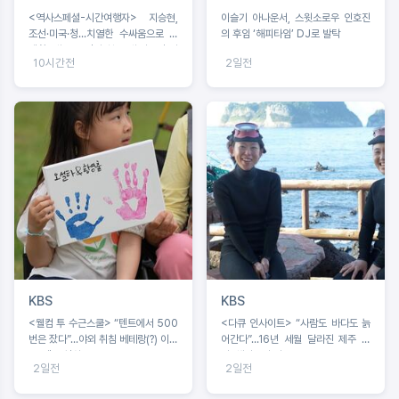
<역사스페셜-시간여행자> 지승현,
이슬기 아나운서, 스윗소로우 인호진
조선·미국·청...치열한 수싸움으로 탄
의 후임 ‘해피타임’ DJ로 발탁
생한 ‘쇄국’ 조선의 첫 근대 외교전 시
10시간전
2일전
기 조명
KBS
KBS
<웰컴 투 수근스쿨> “텐트에서 500
<다큐 인사이트> “사람도 바다도 늙
번은 잤다”...야외 취침 베테랑(?) 이수
어간다”...16년 세월 달라진 제주 바
근, 텐트 설치 중 굴욕?!
다, 해녀들의 기록
2일전
2일전