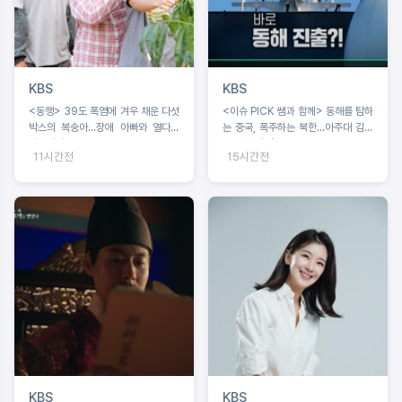
KBS
KBS
<동행> 39도 폭염에 겨우 채운 다섯
<이슈 PICK 쌤과 함께> 동해를 탐하
박스의 복숭아...장애 아빠와 열다섯
는 중국, 폭주하는 북한...아주대 김흥
서현이네
규 교수 강연
11시간전
15시간전
KBS
KBS