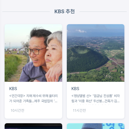
KBS 추천
KBS
KBS
<인간극장> 치매 제수씨 위해 울타리
<영상앨범 산> ‘임금님 진상품’ 비자
가 되어준 가족들...제주 국밥집의 ‘빠
림과 ‘이중 화산’ 두산봉...건축가 김호
삐용’ 영자와 순업
민·사진작가 최경진이 만난 제주
10시간전
11시간전