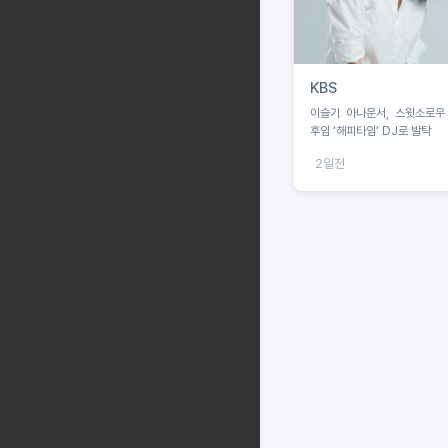
KBS
이슬기 아나운서, 스윗소로우
후임 ‘해피타임’ DJ로 발탁
2일전