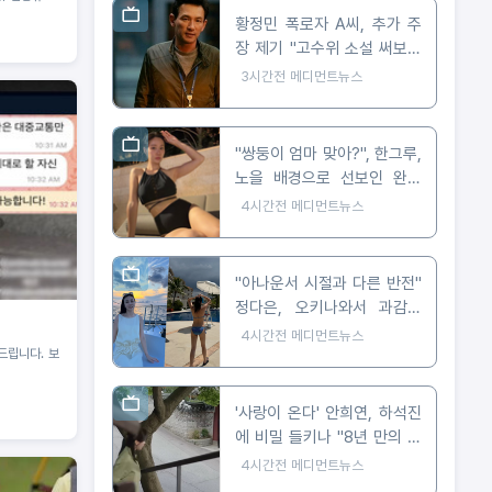
황정민 폭로자 A씨, 추가 주
장 제기 "고수위 소설 써보라
요구 받아"
3시간전
메디먼트뉴스
"쌍둥이 엄마 맞아?", 한그루,
노을 배경으로 선보인 완벽
비키니 자태
4시간전
메디먼트뉴스
"아나운서 시절과 다른 반전"
정다은, 오키나와서 과감한
비키니 자태 공개
4시간전
메디먼트뉴스
드립니다. 보
'사랑이 온다' 안희연, 하석진
에 비밀 들키나 "8년 만의 숨
막히는 대치"
4시간전
메디먼트뉴스