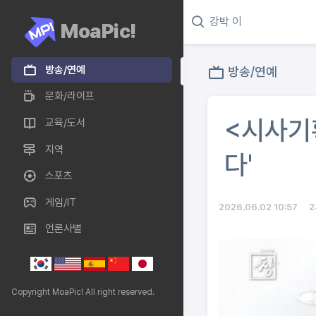
MoaPic!
방송/연예
방송/연예
문화/라이프
<시사기획
교육/도서
지역
다'
스포츠
게임/IT
2026.06.02 10:57
언론사별
Copyright MoaPic! All right reserved.