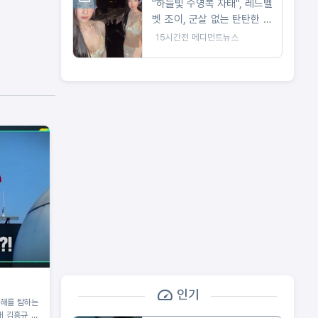
"하늘빛 수영복 자태", 레드벨
벳 조이, 군살 없는 탄탄한 몸
매로 '여름 여신' 입증
15시간전
메디먼트뉴스
인기
동해를 탐하는
대 김흥규 교