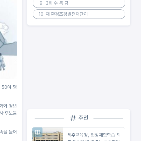
9
3회 수 목 금
10
재 환경조경발전재단이
 50여 명
화와 청년
지사 후보들
추천
약속을 들어
제주교육청, 현장체험학습 외