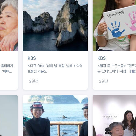
KBS
KBS
 울타리가
<다큐 On> ‘섬의 날 특집’ 남해 바다의
<웰컴 투 수근스쿨> “텐트
 ‘빠삐용’
보물섬 거문도
은 잤다”...야외 취침 베테랑
텐트 설치 중 굴욕?!
2일전
2일전