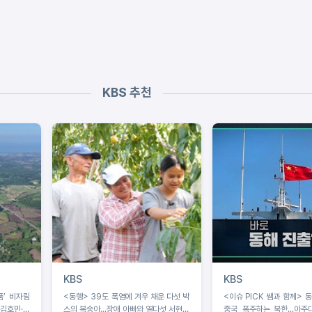
KBS 추천
KBS
KBS
품’ 비자림
<동행> 39도 폭염에 겨우 채운 다섯 박
<이슈 PICK 쌤과 함께> 
 김호민·사
스의 복숭아...장애 아빠와 열다섯 서현이
중국, 폭주하는 북한...아주