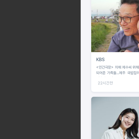
KBS
<인간극장> 치매 제수씨 위해
되어준 가족들...제주 국밥집의
영자와 순업
22시간전