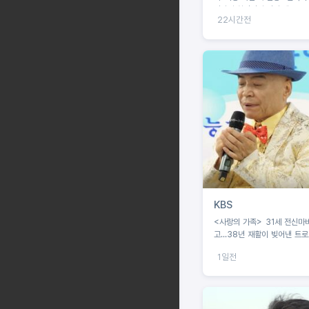
진작가 최경진이 만난 제주
22시간전
KBS
<사랑의 가족> 31세 전신마
고...38년 재활이 빚어낸 트
꿈
1일전