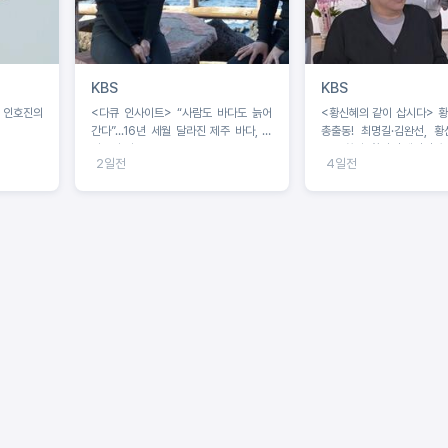
KBS
KBS
 인호진의
<다큐 인사이트> “사람도 바다도 늙어
<황신혜의 같이 삽시다> 
간다”...16년 세월 달라진 제주 바다, 해
총출동! 최명길·김완선, 
녀들의 기록
‘구족화가’ 황정언 개인전 출
2일전
4일전