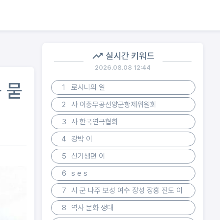
실시간 키워드
2026.08.08 12:44
 묻
1
로시니의 일
2
사 이충무공선양군항제위원회
3
사 한국연극협회
4
강박 이
5
신기생뎐 이
6
s e s
7
시 군 나주 보성 여수 장성 장흥 진도 이
8
역사 문화 생태