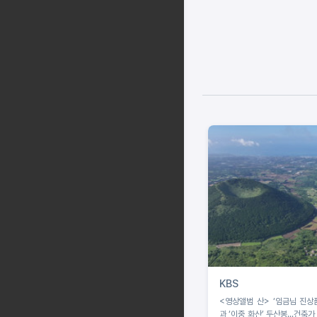
KBS
<영상앨범 산> ‘임금님 진상
과 ‘이중 화산’ 두산봉...건축가