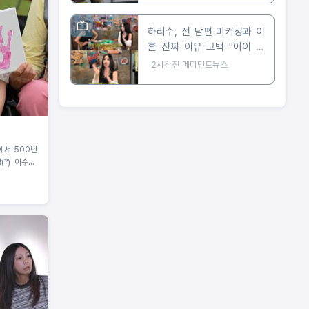
하리수, 전 남편 미키정과 이
혼 진짜 이유 고백 "아이 못
낳아 미안했다"
2시간전
메디먼트뉴스
에서 500번
(?) 이수근,