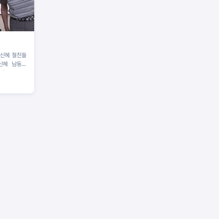
황신혜 절친들
황신혜 남동생
격