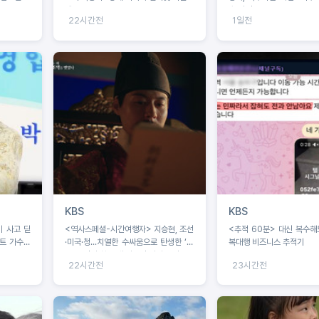
네
수 강연
22시간전
1일전
KBS
KBS
비 사고 딛
<역사스페셜-시간여행자> 지승현, 조선
<추적 60분> 대신 복수해
로트 가수의
·미국·청...치열한 수싸움으로 탄생한 ‘쇄
복대행 비즈니스 추적기
국’ 조선의 첫 근대 외교전 시기 조명
22시간전
23시간전