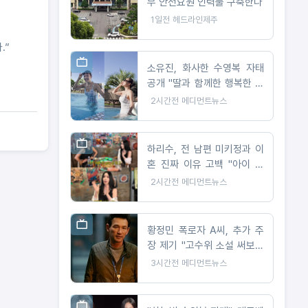
부 안전요원 인력풀 구축한다
1일전
헤드라인제주
.”
소유진, 화사한 수영복 자태
공개 "딸과 함께한 행복한 여
름"
2시간전
메디먼트뉴스
하리수, 전 남편 미키정과 이
혼 진짜 이유 고백 "아이 못
낳아 미안했다"
2시간전
메디먼트뉴스
황정민 폭로자 A씨, 추가 주
장 제기 "고수위 소설 써보라
요구 받아"
3시간전
메디먼트뉴스