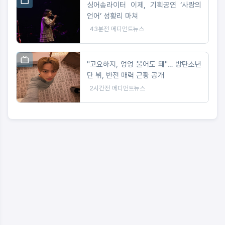
싱어송라이터 이제, 기획공연 ‘사랑의
언어’ 성황리 마쳐
43분전
메디먼트뉴스
"고요하지, 엉엉 울어도 돼"… 방탄소년
단 뷔, 반전 매력 근황 공개
2시간전
메디먼트뉴스