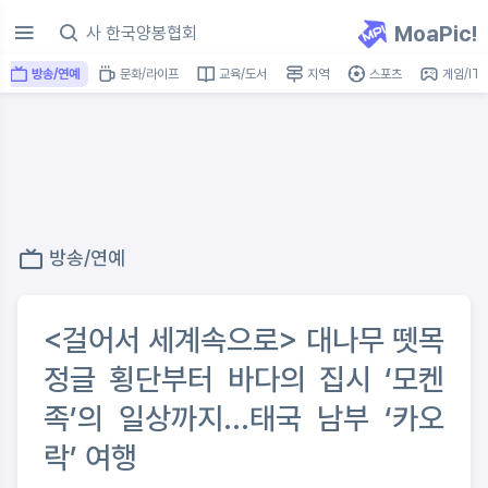
MoaPic!
방송/연예
문화/라이프
교육/도서
지역
스포츠
게임/IT
방송/연예
<걸어서 세계속으로> 대나무 뗏목
정글 횡단부터 바다의 집시 ‘모켄
족’의 일상까지...태국 남부 ‘카오
락’ 여행