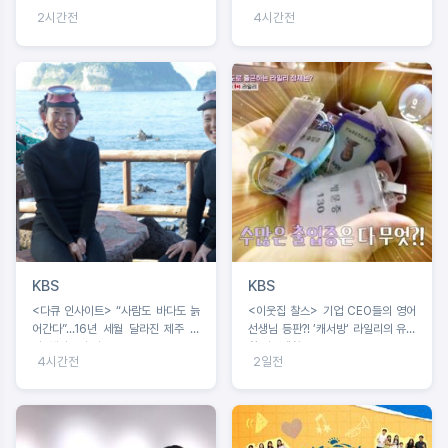
근, 텐트 설치 중 굴욕?!
2시간전
4시간전
KBS
KBS
<다큐 인사이트> “사람도 바다도 늙
<이웃집 찰스> 기업 CEO들의 영어
어간다”...16년 세월 달라진 제주 바
선생님 등판?! ’캐서방‘ 라일리의 유쾌
다, 해녀들의 기록
한 이중생활
4시간전
2일전