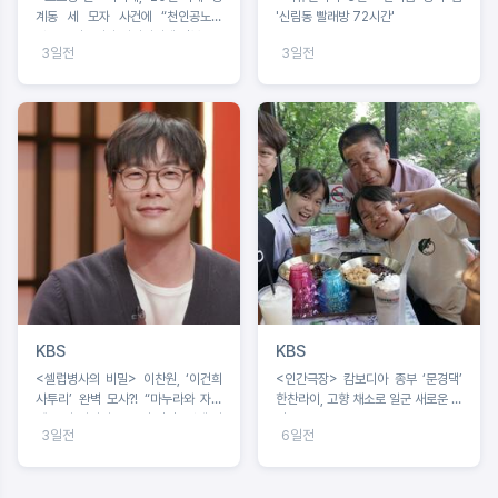
계동 세 모자 사건에 “천인공노할
'신림동 빨래방 72시간'
짓”...유력용의자 알리바이에 격분!
3일전
3일전
KBS
KBS
<셀럽병사의 비밀> 이찬원, ‘이건희
<인간극장> 캄보디아 종부 ‘문경댁’
사투리’ 완벽 모사?! “마누라와 자식
한찬라이, 고향 채소로 일군 새로운 희
빼고 다 바꿔라”…‘투명 인간’ 셋째 아
망
3일전
6일전
들의 반전