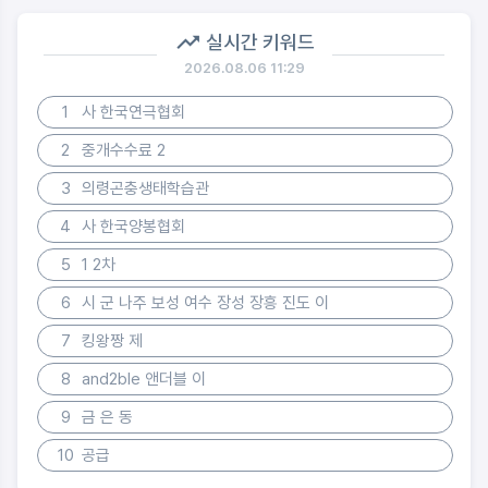
실시간 키워드
2026.08.06 11:29
1
사 한국연극협회
2
중개수수료 2
3
의령곤충생태학습관
4
사 한국양봉협회
5
1 2차
6
시 군 나주 보성 여수 장성 장흥 진도 이
7
킹왕짱 제
8
and2ble 앤더블 이
9
금 은 동
10
공급