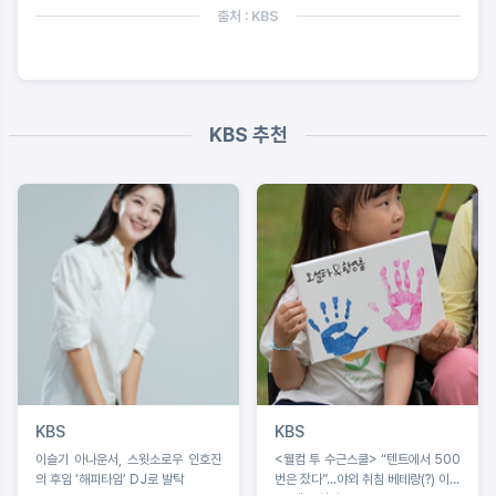
출처 : KBS
KBS 추천
KBS
KBS
이슬기 아나운서, 스윗소로우 인호진
<웰컴 투 수근스쿨> “텐트에서 500
의 후임 ‘해피타임’ DJ로 발탁
번은 잤다”...야외 취침 베테랑(?) 이수