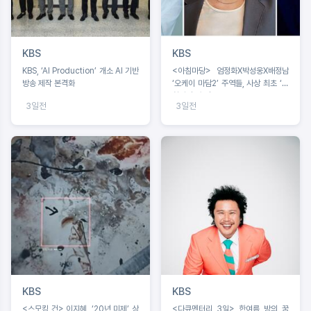
KBS
KBS
KBS, ‘AI Production’ 개소 AI 기반
<아침마당> 엄정화X박성웅X배정남
방송 제작 본격화
‘오케이 마담2’ 주역들, 사상 최초 ‘아
침마당’ 출격!
3일전
3일전
KBS
KBS
<스모킹 건> 이지혜, ‘20년 미제’ 상
<다큐멘터리 3일> 한여름 방의 꿈