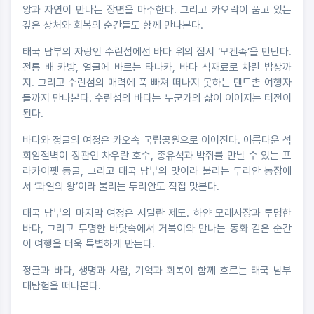
앙과 자연이 만나는 장면을 마주한다. 그리고 카오락이 품고 있는
깊은 상처와 회복의 순간들도 함께 만나본다.
태국 남부의 자랑인 수린섬에선 바다 위의 집시 ‘모켄족’을 만난다.
전통 배 카방, 얼굴에 바르는 타나카, 바다 식재료로 차린 밥상까
지. 그리고 수린섬의 매력에 푹 빠져 떠나지 못하는 텐트촌 여행자
들까지 만나본다. 수린섬의 바다는 누군가의 삶이 이어지는 터전이
된다.
바다와 정글의 여정은 카오속 국립공원으로 이어진다. 아름다운 석
회암절벽이 장관인 차우란 호수, 종유석과 박쥐를 만날 수 있는 프
라카이펫 동굴, 그리고 태국 남부의 맛이라 불리는 두리안 농장에
서 ‘과일의 왕’이라 불리는 두리안도 직접 맛본다.
태국 남부의 마지막 여정은 시밀란 제도. 하얀 모래사장과 투명한
바다, 그리고 투명한 바닷속에서 거북이와 만나는 동화 같은 순간
이 여행을 더욱 특별하게 만든다.
정글과 바다, 생명과 사람, 기억과 회복이 함께 흐르는 태국 남부
대탐험을 떠나본다.