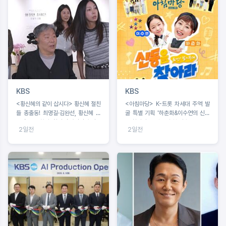
KBS
KBS
<황신혜의 같이 삽시다> 황신혜 절친
<아침마당> K-트롯 차세대 주역 발
들 총출동! 최명길·김완선, 황신혜 남
굴 특별 기획 '하춘화&이수연의 신동
동생 ‘구족화가’ 황정언 개인전 출격
을 찾아라', 8월 5일 첫 방송!
2일전
2일전