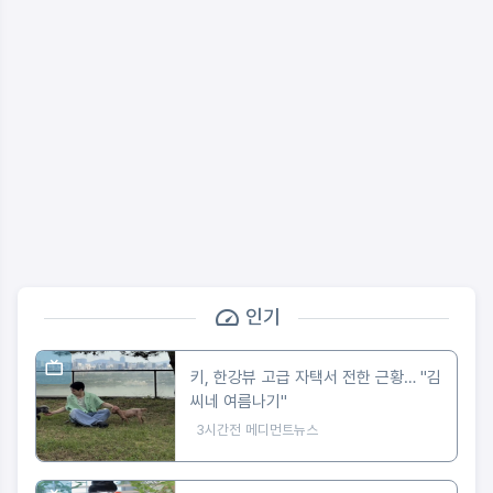
인기
키, 한강뷰 고급 자택서 전한 근황… "김
씨네 여름나기"
3시간전
메디먼트뉴스