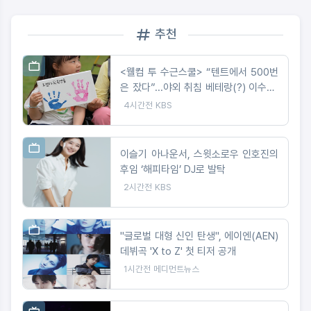
추천
<웰컴 투 수근스쿨> “텐트에서 500번
은 잤다”...야외 취침 베테랑(?) 이수근,
텐트 설치 중 굴욕?!
4시간전
KBS
이슬기 아나운서, 스윗소로우 인호진의
후임 ‘해피타임’ DJ로 발탁
2시간전
KBS
"글로벌 대형 신인 탄생", 에이엔(AEN)
데뷔곡 'X to Z' 첫 티저 공개
1시간전
메디먼트뉴스