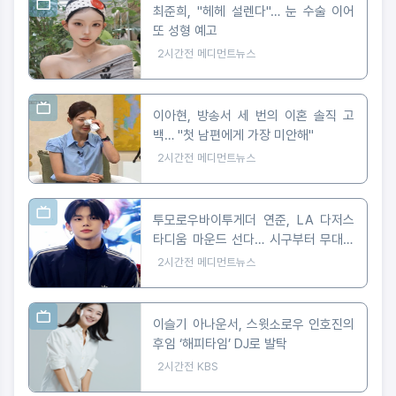
최준희, "헤헤 설렌다"… 눈 수술 이어
또 성형 예고
2시간전
메디먼트뉴스
이아현, 방송서 세 번의 이혼 솔직 고
백… "첫 남편에게 가장 미안해"
2시간전
메디먼트뉴스
투모로우바이투게더 연준, LA 다저스
타디움 마운드 선다… 시구부터 무대까
지
2시간전
메디먼트뉴스
이슬기 아나운서, 스윗소로우 인호진의
후임 ‘해피타임’ DJ로 발탁
2시간전
KBS