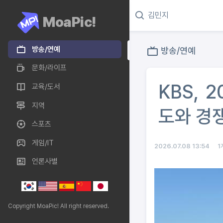
MoaPic!
방송/연예
방송/연예
문화/라이프
KBS, 
교육/도서
지역
도와 경
스포츠
게임/IT
2026.07.08 13:54
1
언론사별
Copyright MoaPic! All right reserved.