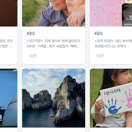
KBS
KBS
<인간극장> 치매 제수씨 위해 울타리가
<추적 60분> 대신 복수해
탄생한 ‘쇄
되어준 가족들...제주 국밥집의 ‘빠삐용’
복대행 비즈니스 추적기
 조명
영자와 순업
1일전
1일전