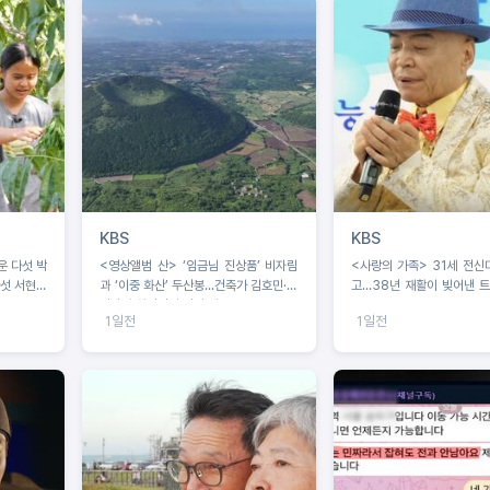
KBS
KBS
운 다섯 박
<영상앨범 산> ‘임금님 진상품’ 비자림
<사랑의 가족> 31세 전신
다섯 서현이
과 ‘이중 화산’ 두산봉...건축가 김호민·사
고...38년 재활이 빚어낸 
진작가 최경진이 만난 제주
꿈
1일전
1일전