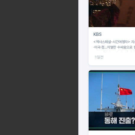
KBS
<역사스페셜-시간여행자> 지승현, 조선
·미국·청...치열한 수싸움으로 
국’ 조선의 첫 근대 외교전 시기
1일전