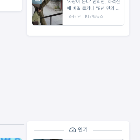
'사랑이 온다' 안희연, 하석진
에 비밀 들키나 "8년 만의 숨
막히는 대치"
8시간전
메디먼트뉴스
인기