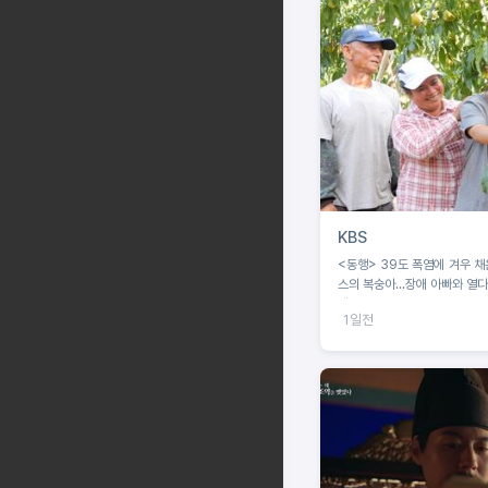
KBS
<동행> 39도 폭염에 겨우 채
스의 복숭아...장애 아빠와 열
네
1일전