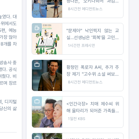
정다은, 오키나와서 과감한
비키니 자태 공개
8시간전
메디먼트뉴스
높였다. 대
순위에서도
5편, 예능
"문제아" 낙인찍지 않는 교
 가장 많아
실…선생님은 '회복'을 고민했
 8개를 차
다
1시간전
프레시안
 방송사 중
황정민 폭로자 A씨, 추가 주
했다. 공식
장 제기 "고수위 소설 써보라
여줬다. 비
요구 받아"
8시간전
메디먼트뉴스
오르며 장르
력, 디지털
<인간극장> 치매 제수씨 위
“당신의 삶
해 울타리가 되어준 가족들...
제주 국밥집의 ‘빠삐용’ 영자
1일전
KBS
와 순업