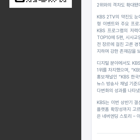
2위와의 격차도 확대됐
KBS 2TV의 약진도 
형 이벤트와 주요 프로
KBS 프로그램의 저력
TOP10에 5편, 시사교
전 장르에 걸친 고른 경
지하며 강한 존재감을 보
디지털 분야에서도 KBS
1위를 차지했으며, “KBS
홍보채널인 “KBS 한
뉴스 방송사 채널 기준으로
다변화의 성과를 나타냈
KBS는 이번 상반기 결
플랫폼 확장성까지 고르게
은 네버엔딩 스토리 –