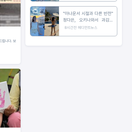
"아나운서 시절과 다른 반전"
정다은, 오키나와서 과감한
비키니 자태 공개
8시간전
메디먼트뉴스
드립니다. 보