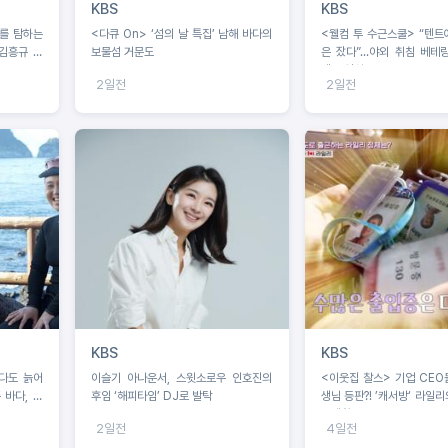
KBS
KBS
해를 탐하는
<다큐 On> ‘섬의 날 특집’ 남해 바다의
<웰컴 투 수근스쿨> “텐트
 김흥규 교
보물섬 거문도
은 잤다”...야외 취침 베테랑
텐트 설치 중 굴욕?!
2일전
2일전
KBS
KBS
이슬기 아나운서, 스윗소로우 인호진의
<이웃집 찰스> 기업 CEO
 바다, 해
후임 ‘해피타임’ DJ로 발탁
생님 등판?! ’캐서방‘ 라일
중생활
2일전
4일전