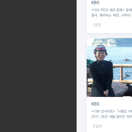
KBS
<이슈 PICK 쌤과 함께> 동
중국, 폭주하는 북한...아주대
수 강연
1일전
KBS
<다큐 인사이트> “사람도 바다도 늙어
간다”...16년 세월 달라진 제주
녀들의 기록
2일전