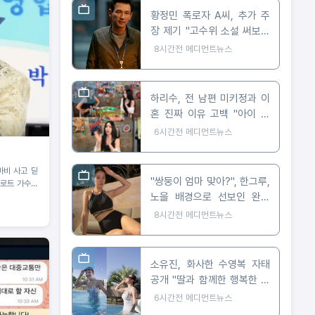
황정민 폭로자 A씨, 추가 주
장 제기 "고수위 소설 써보라
요구 받아"
8시간전
메디먼트뉴스
하리수, 전 남편 미키정과 이
혼 진짜 이유 고백 "아이 못
낳아 미안했다"
6시간전
메디먼트뉴스
마비 사고 딛
"쌍둥이 엄마 맞아?", 한그루,
트로트 가수의
노을 배경으로 선보인 완벽
비키니 자태
8시간전
메디먼트뉴스
소유진, 화사한 수영복 자태
공개 "딸과 함께한 행복한 여
름"
6시간전
메디먼트뉴스