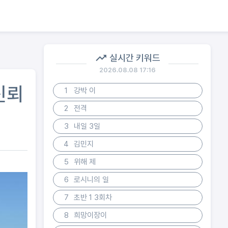
실시간 키워드
2026.08.08 17:16
신뢰
1
강박 이
2
전격
3
내일 3일
4
김민지
5
위해 제
6
로시니의 일
7
초반 1 3회차
8
희망이장이