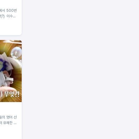
에서 500번
(?) 이수근,
들의 영어 선
리의 유쾌한 이