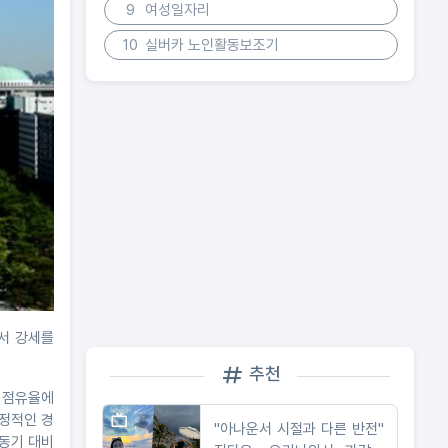
9
여성일자리
10
실버카 노인활동보조기
에서 강세를
추천
널 점유율에
안정적인 경
"아나운서 시절과 다른 반전"
 동기 대비