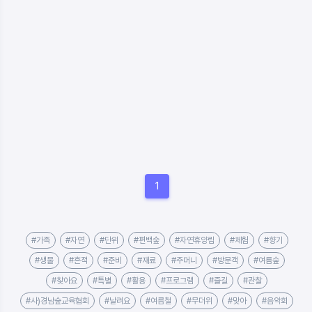
1
#가족
#자연
#단위
#편백숲
#자연휴양림
#체험
#향기
#생물
#흔적
#준비
#재료
#주머니
#방문객
#여름숲
#찾아요
#특별
#활용
#프로그램
#즐길
#관찰
#사)경남숲교육협회
#날려요
#여름철
#무더위
#맞아
#음악회