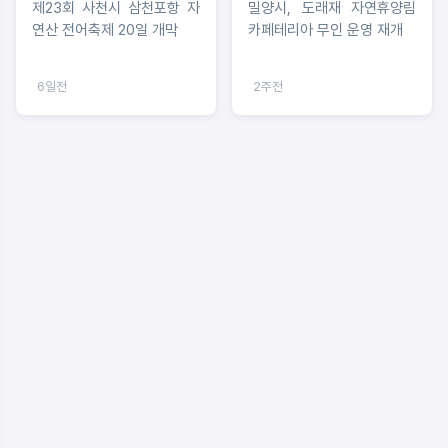
제23회 사천시 삼천포항 자
밀양시, 도래재 자연휴양림
연산 전어축제 20일 개막
카페테리아 무인 운영 재개
6일전
2주전