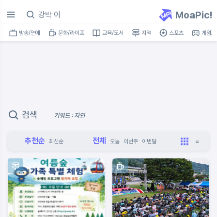
MoaPic!
방송/연예
문화/라이프
교육/도서
지역
스포츠
게임/I
검색
키워드 : 자연
추천순
전체
최신순
오늘
이번주
이번달