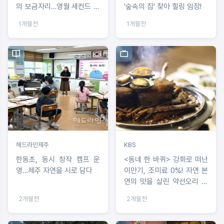
의 보금자리…영월 세컨드 하
'숲속의 집' 찾아 힐링 임장!
우스 임장
1개월전
1개월전
헤드라인제주
KBS
한동초, 동시 창작 캠프 운
<동네 한 바퀴> 강화로 떠난
영…제주 자연을 시로 담다
이만기, 조미료 0%! 자연 본
연의 맛을 살린 약선오리 한
상
2개월전
2개월전