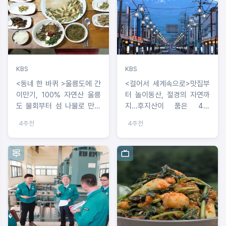
KBS
KBS
<동네 한 바퀴 >울릉도에 간
<걸어서 세계속으로>맛집부
이만기, 100% 자연산 울릉
터 놀이동산, 절경의 자연까
도 물회부터 섬 나물로 만든
지...후지산이 품은 4대
산채정식까지...자연 밥상 여
‘SNS 핫플’ 어디?
4주전
4주전
행기