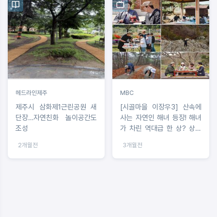
헤드라인제주
MBC
제주시 삼화제1근린공원 새
[시골마을 이장우3] 산속에
단장…자연친화 놀이공간도
사는 자연인 해녀 등장! 해녀
조성
가 차린 역대급 한 상? 상상
초월 산해진미 총출동
2개월전
3개월전