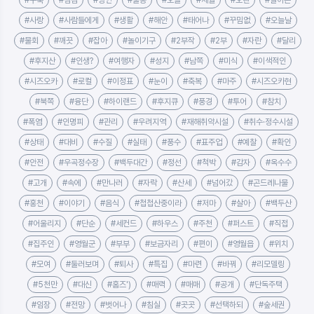
#구축
#점검
#방안
#울릉
#오늘
#세월
#오랜
#살아온
#사랑
#사람들에게
#생활
#해안
#태어나
#꾸밈없
#오늘날
#물회
#깨끗
#잡아
#놀이기구
#2부작
#2부
#자란
#달리
#후지산
#인생?
#여행자
#성지
#남쪽
#미식
#이색적인
#시즈오카
#로컬
#이정표
#눈이
#축복
#마주
#시즈오카현
#북쪽
#융단
#하이랜드
#후지큐
#풍경
#투어
#참치
#폭염
#인명피
#관리
#우려지역
#재해취약시설
#취수·정수시설
#상태
#대비
#수질
#실태
#풍수
#표주업
#예찰
#확인
#안전
#우곡정수장
#백두대간
#정선
#척박
#감자
#옥수수
#고개
#속에
#만나러
#자락
#산세
#넘어갔
#곤드레나물
#홍천
#이야기
#음식
#첩첩산중이라
#저마
#살아
#백두산
#어울리지
#단순
#세컨드
#하우스
#주천
#퍼스트
#직접
#집주인
#영월군
#부부
#보금자리
#편이
#영월읍
#위치
#모여
#둘러보며
#퇴사
#특집
#마련
#바꿔
#리모델링
#5천만
#대신
#홈즈')
#매력
#매매
#공개
#단독주택
#임장
#전망
#벗어나
#침실
#곳곳
#선택하되
#숲세권