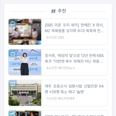
추천
[SBS 미운 우리 새끼] 한혜진 X 화사,
MZ 목욕용품 성지에 뜨다! 목욕에 진심
인 화사가 PICK한 이색 목욕용품은?
4시간전
SBS
장서희, '욕망의 덫'으로 12년 만에 KBS
복귀 "이번엔 복수 피해자 아닌 최종 빌
런"
4시간전
메디먼트뉴스
제주 초등교사 임용시험 선발인원 94
명→26명 축소 예고 '술렁'
7시간전
헤드라인제주