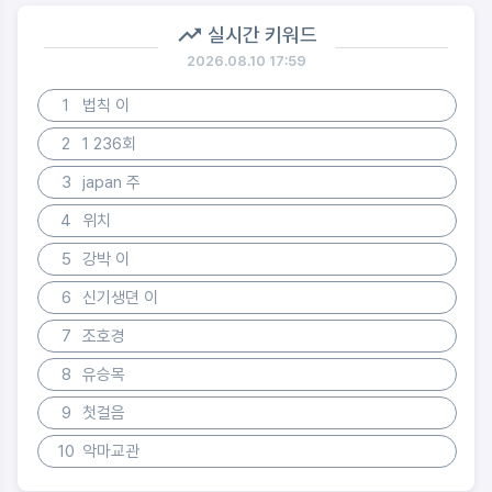
실시간 키워드
2026.08.10 17:59
1
법칙 이
2
1 236회
3
japan 주
4
위치
5
강박 이
6
신기생뎐 이
7
조호경
8
유승목
9
첫걸음
10
악마교관