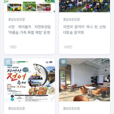
경남도민신문
경남도민신문
사천 케이블카 자연휴양림
자연과 음악이 하나 된 산청
‘여름숲 가족 특별 체험’ 운영
대포숲 음악회
1일전
6일전
경남도민신문
경남도민신문