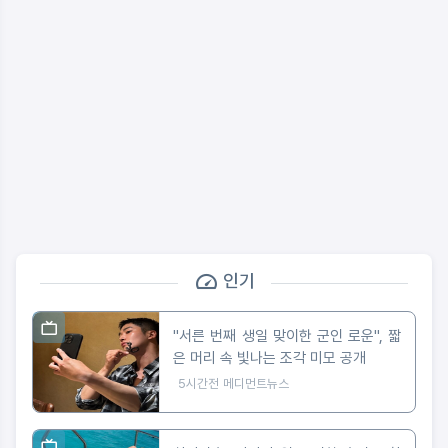
인기
"서른 번째 생일 맞이한 군인 로운", 짧
은 머리 속 빛나는 조각 미모 공개
5시간전
메디먼트뉴스