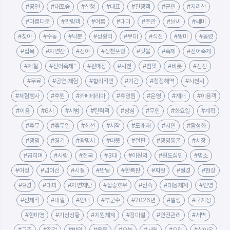
#공연
#대포숲
#산청
#대표
#관광객
#군민
#지리산
#아름다운
#관람객
#여름
#대미
#주관
#날씨
#쎄미
#찾아
#수놓
#덕분
#성황리
#무대
#식전
#말미
#올렸
#접목
#자연산
#전어
#삼천포항
#맛볼
#축제
#전어축제
#제철
#전어축제"
#판매장
#사천
#참맛
#비롯
#신선
#무료
#공연·체험
#합리적인
#기간
#청정해역
#사천시
#체험행사
#후원
#카페테리아
#휴양림
#운영
#재개
#이용객
#이용
#6시
#시범
#탄력적
#방침
#무인
#화요일
#계획
#휴무
#휴무일
#최선
#시작
#도래재
#시민
#활성화
#광명
#경기
#광명시
#따뜻
#철판
#광명동굴
#시장
#꼽히며
#사람
#전국
#3대
#이원익
#원도심인
#명소
#여정
#넘어선
#시절
#만날
#한복판
#짜릿
#절경
#현장
#9경
#대피
#자연재난
#집중호우
#신속
#대응체계
#인명
#선제적
#내릴
#안내
#부군수
#2026년
#발생
#국지성
#한미영
#기상상황
#지원체계
#장마철
#안전관리
#새벽