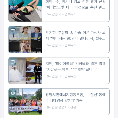
최미나수, 비키니 입고 전한 휴가 근황
"에메랄드빛 바다 배경으로 뽐낸 완벽
피지컬"
5시간전
메디먼트뉴스
오지헌, 부유함 속 가슴 아픈 가정사 고
백 "아버지는 90년대 일타강사, 월수입
5천만 원"
5시간전
메디먼트뉴스
지안, '파이어볼러' 엄정욱과 결혼 발표
"자유로운 영혼, 유부초밥 됩니다"
6시간전
메디먼트뉴스
광명시민에너지협동조합, 철산1동에
‘미니태양광 4호기’ 기증
6시간전
광명지역신문