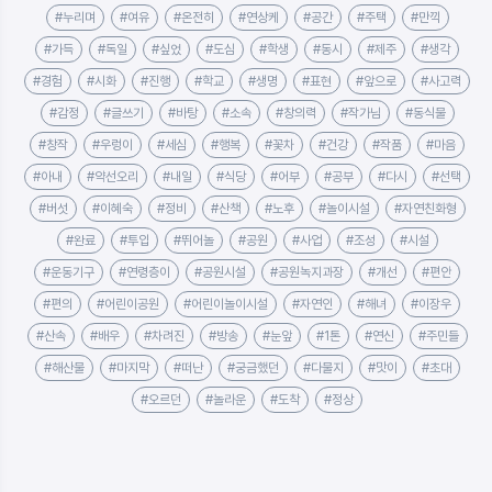
#누리며
#여유
#온전히
#연상케
#공간
#주택
#만끽
#가득
#독일
#싶었
#도심
#학생
#동시
#제주
#생각
#경험
#시화
#진행
#학교
#생명
#표현
#앞으로
#사고력
#감정
#글쓰기
#바탕
#소속
#창의력
#작가님
#동식물
#창작
#우렁이
#세심
#행복
#꽃차
#건강
#작품
#마음
#아내
#약선오리
#내일
#식당
#어부
#공부
#다시
#선택
#버섯
#이혜숙
#정비
#산책
#노후
#놀이시설
#자연친화형
#완료
#투입
#뛰어놀
#공원
#사업
#조성
#시설
#운동기구
#연령층이
#공원시설
#공원녹지과장
#개선
#편안
#편의
#어린이공원
#어린이놀이시설
#자연인
#해녀
#이장우
#산속
#배우
#차려진
#방송
#눈앞
#1톤
#연신
#주민들
#해산물
#마지막
#떠난
#궁금했던
#다물지
#맛이
#초대
#오르던
#놀라운
#도착
#정상