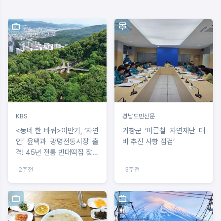
KBS
경남도민신문
<동네 한 바퀴>이만기, ‘자연
거창군 ‘여름철 자연재난 대
인’ 윤택과 광명전통시장 출
비 추진 사항 점검’
격! 45년 전통 빈대떡집 찾는
다
2주전
3주전