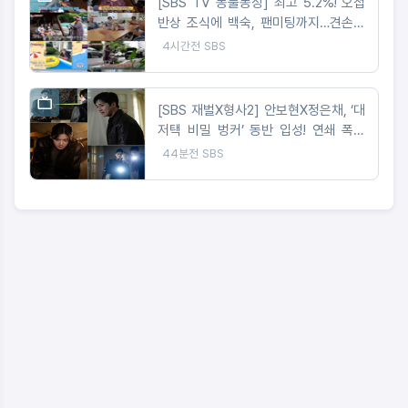
[SBS TV 동물농장] 최고 5.2%! 오첩
반상 조식에 백숙, 팬미팅까지…견손주
바라기 할머니 등장
4시간전
SBS
[SBS 재벌X형사2] 안보현X정은채, ‘대
저택 비밀 벙커’ 동반 입성! 연쇄 폭탄
테러범에 역공 START
44분전
SBS