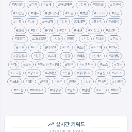
#좀처럼
#한몸
#쉽게
#현실적인
#정체
#활용법
#유부남
#박진영
#배우
#성대모사
#지붕
#맞선
#어머니
#조건
#반응
#나선
#현실적
#티저
#가치관
#플러팅
#바꿀지
#흐름
#불가
#리얼
#성사
#시선
#거침없
#출연자
#돌직구
#자녀들뿐
#치열
#확장
#선택
#재벌
#모습
#악질
#서리
#디자인
#야심
#조공
#커피차
#앞두
#물량공세
#잡힌
#차지
#흥행
#마음
#신세계
#촬영장
#역)
#스틸
#허남준(차세계
#멋진
#난생처음
#포즈
#해맑
#이요원
#강소라
#자아냈
#웃음
#공개하자
#옆집
#나오자
#mbti
#데뷔
#던져
#충격
#현장
#발언
#대변
#덧붙여
#23살
#보여주며
#맞장구
#펼쳐
#남편
#외모
#녹화
실시간 키워드
2026.08.06 16:43