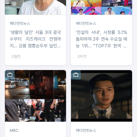
메디먼트뉴스
메디먼트뉴스
'생활의 달인' 서울 3대 콩국
'전설의 사내', 시청률 5.1%
수부터 치즈케이크 전쟁까
돌파하며 2주 연속 수요일 예
지… 강릉 짬뽕순두부 달인의
능 1위… "TOP7과 현역 습
현지인 노포 전격 공개
격자의 치열한 서열 전쟁"
3일전
2주전
MBC
메디먼트뉴스