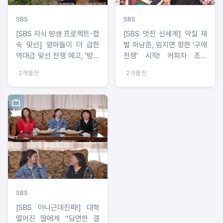
SBS
SBS
[SBS 자식 방생 프로젝트-합
[SBS 멋진 신세계] 악질 재
숙 맞선] 엄마들이 더 급한
벌 허남준, 임지연 향한 ‘구애
역대급 맞선 전쟁 예고, '방심
전쟁’ 시작! 커피차 조공
하면 안돼 서바이벌이야!'
FLEX
2개월전
2개월전
SBS
[SBS 아니근데진짜!] 대학
떨어진 딸에게 “당연한 결