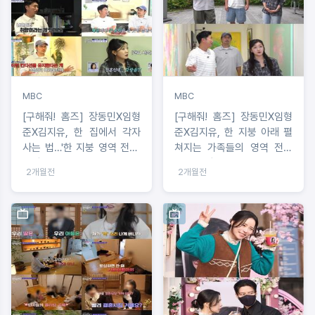
MBC
MBC
[구해줘! 홈즈] 장동민X임형
[구해줘! 홈즈] 장동민X임형
준X김지유, 한 집에서 각자
준X김지유, 한 지붕 아래 펼
사는 법…'한 지붕 영역 전쟁'
쳐지는 가족들의 영역 전쟁
임장
탐구 임장!
2개월전
2개월전