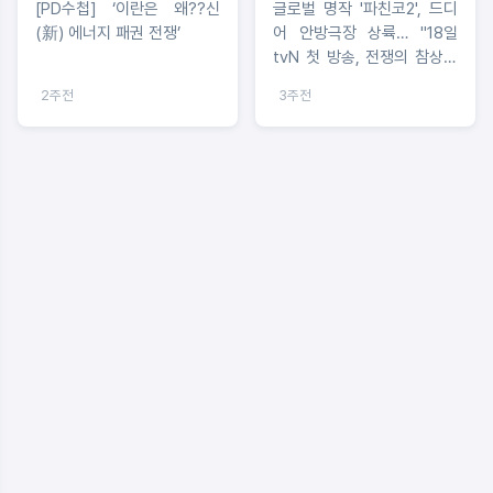
[PD수첩] ‘이란은 왜??신
글로벌 명작 '파친코2', 드디
(新) 에너지 패권 전쟁’
어 안방극장 상륙… "18일
tvN 첫 방송, 전쟁의 참상과
억척스러운 이민사 그린 대서
2주전
3주전
사시의 귀환"