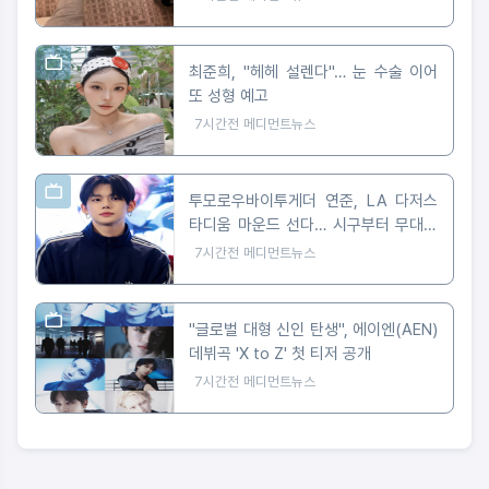
최준희, "헤헤 설렌다"… 눈 수술 이어
또 성형 예고
7시간전
메디먼트뉴스
투모로우바이투게더 연준, LA 다저스
타디움 마운드 선다… 시구부터 무대까
지
7시간전
메디먼트뉴스
"글로벌 대형 신인 탄생", 에이엔(AEN)
데뷔곡 'X to Z' 첫 티저 공개
7시간전
메디먼트뉴스