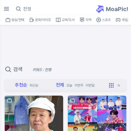
MoaPic!
방송/연예
문화/라이프
교육/도서
지역
스포츠
게임/I
검색
키워드 : 전쟁
추천순
전체
최신순
오늘
이번주
이번달