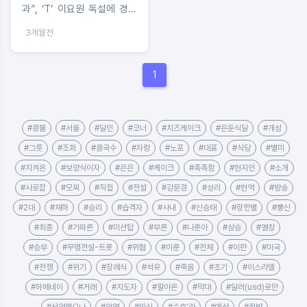
과”, ‘T’ 이요원 독설에 경악
한 ‘F’ 강소라 ‘불꽃 전쟁’
3개월전
1
#콩물
#서울
#달인
#코너
#치즈케이크
#은둔식달
#개성
#그릇
#조화
#콩국수
#자랑
#노포
#대표
#식당
#별미
#지켜온
#보양식이자
#은은
#케이크
#촉촉함
#현지인
#소개
#사로잡
#모찌
#직접
#전설
#강문경
#성리
#현역
#방송
#2대
#재하
#승리
#습격자
#사내
#신승태
#장한별
#뽕신
#최종
#가파른
#미션탑
#부른
#나훈아
#상승
#열창
#승부
#무명전설-트롯
#위협
#이룬
#전체
#이란
#미국
#전쟁
#위기
#장례식
#석유
#죽음
#초기
#이스라엘
#하메네이
#거래
#지도자
#팔아온
#막대
#달러(usd)로만