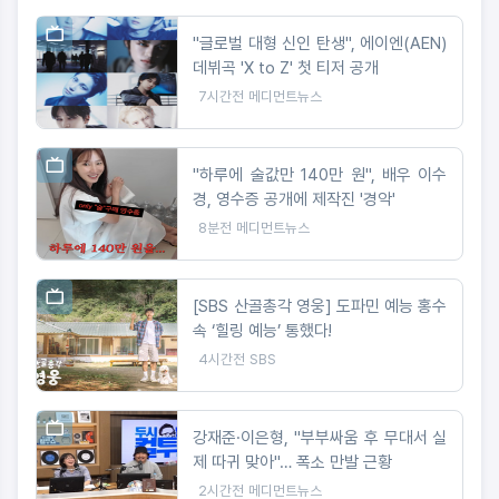
"글로벌 대형 신인 탄생", 에이엔(AEN)
데뷔곡 'X to Z' 첫 티저 공개
7시간전
메디먼트뉴스
"하루에 술값만 140만 원", 배우 이수
경, 영수증 공개에 제작진 '경악'
8분전
메디먼트뉴스
[SBS 산골총각 영웅] 도파민 예능 홍수
속 ‘힐링 예능’ 통했다!
4시간전
SBS
강재준·이은형, "부부싸움 후 무대서 실
제 따귀 맞아"… 폭소 만발 근황
2시간전
메디먼트뉴스