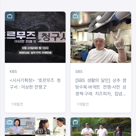
KBS
SBS
<시사기획창> '호르무즈 청
[SBS 생활의 달인] 상추 쌈
구서 : 이상한 전쟁 2'
탕수육·바게트 전쟁·사전 성
경책·구례 치즈피자, 집념과
고집으로 완성한 장인 정신
1개월전
1개월전