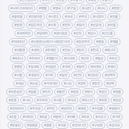
#선언했으나
#악연
#민심
#수호'라
#예상
#절박
#사우디아라비아
#행렬
#영국
#17일
#시즌1
#다시
#한번
#글로벌
#안방극장
#시즌2
#국내
#무대
#시청자
#인물
#방영
#압도적인
#이후
#전작
#찾아
#선공개
#처절
#세계적인
#입체적
#경이로운
#선자
#당시
#신드롬
#1989년
#쓰랑꾼(쓰레기+사랑꾼)'이라
#호르무즈
#중동
#해협
#대통령
#세계
#취재진
#안보
#현지
#한국
#에너지
#파트너
#두바이
#해협'이
#다극화
#도하
#협상
#우산
#병원
#앞세워
#엇갈린
#과제
#달러
#바게트
#재야
#사람
#내로라
#가득
#실천
#단맛
#선보인
#완벽주
#세상
#손길
#거쳐야만
#나오
#양파
#장인
#완벽
#자존심인
#달콤
#터지
#출연
#등장
#방식
#공간
#생활
#존중
#나눠
#꾸며져
#사용
#아내
#위스키
#취향
#완성
#인테리어
#주인공
#꾸민
#완전히
#애정
#수집품
#쌍둥이
#2층
#아파트
#6살
#형제
#아빠
#부부
#서초구
#가족
#장동민
#임형준
#결혼
#지분
#코미디언
#구성원
#김지유