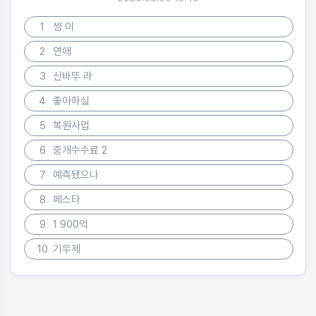
1
씽 이
2
연애
3
신바뚜 라
4
좋아하실
5
복원사업
6
중개수수료 2
7
예측됐으나
8
페스타
9
1 900억
10
기우제