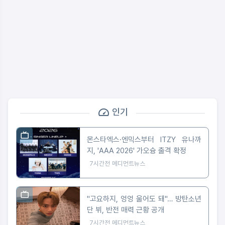
인기
몬스타엑스·엔믹스부터 ITZY 유나까
지, 'AAA 2026' 가오슝 출격 확정
7시간전
메디먼트뉴스
"고요하지, 엉엉 울어도 돼"… 방탄소년
단 뷔, 반전 매력 근황 공개
7시간전
메디먼트뉴스