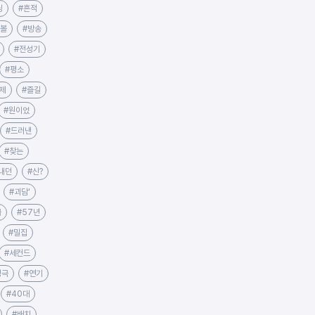
닝
#흔적
러볼
#방송
#전성기
#평소
제
#즐길
#원이었
#드러낸
#찾는
내던
#신?
#괴담'
급
#57년
#밀집
#세컨드
정극
#연기
#40대
#배치