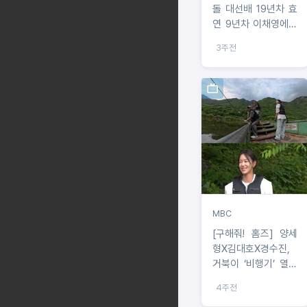
돌 대선배 19년차 효
연 9년차 이채영에게
건넨 현실적인 조언
3주전
은?!
MBC
[구해줘! 홈즈] 양세
형X김대호X경수진,
거북이 ‘비행기’ 열창
하며 오지마을 세컨
4주전
드 하우스 노래방 옵