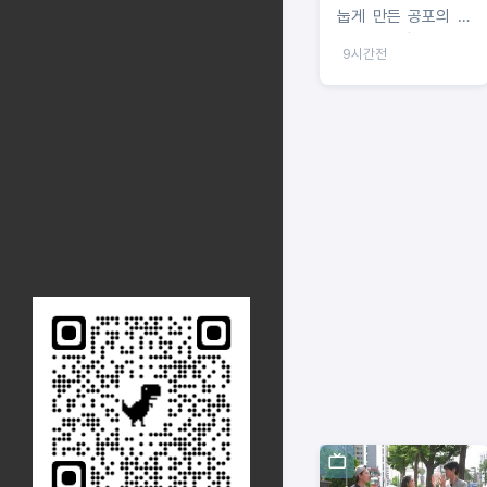
눕게 만든 공포의 운
동세권 임장!
9시간전