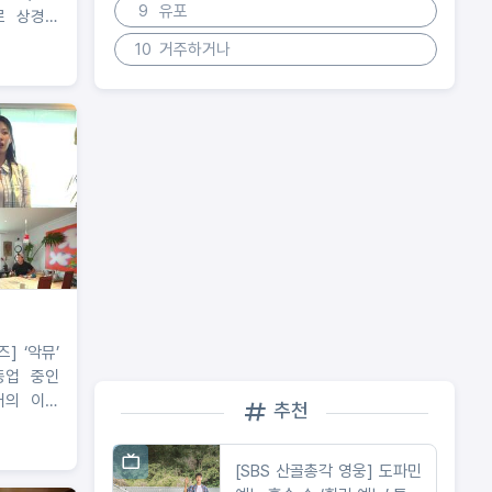
9
유포
로 상경한
상경러들의
10
거주하거나
개!
‘악뮤’
동업 중인
러의 이태
추천
 즉석 제주
까지?!
[SBS 산골총각 영웅] 도파민