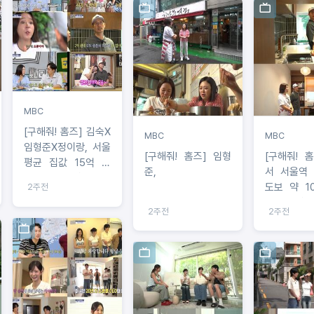
MBC
[구해줘! 홈즈] 김숙X
MBC
MBC
임형준X정이랑, 서울
[구해줘! 홈즈] 임형
[구해줘! 홈즈
평균 집값 15억 시
준,
서 서울역 
대…'서울 중심 2억 원
도보 약 1
2주전
대 아파트' 찾았다
서울 중심에
2주전
2주전
대 세컨드 
개!