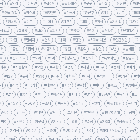
사람
#임장
#이모란
#집주인
#필라테스
#곳곳
#직접
#진심인
#러
#오늘(6일
#장식돼
#빼앗겼던
#뒤늦게
#용산구
#자리
#비롯
#둘
#양세형
#야구부
#백마초
#자존심
#대결
#학생
#가까워
#6명이
명실상부
#학생뿐
#시대
#피지컬
#주우재
#입지
#달라진
#본격적인
았
#마련
#말하자
#멸치
#병약
#한껏
#60kg대였
#언급됐던
#이
경러
#출신
#집이
#보금자리
#창원
#음악
#침실
#4년
#방배동
공채
#신바뚜'라
#모아
#1억
#수상자인
#반지하
#독보적인
#상경러'
#가수
#서울살이
#모습
#포항
#양평
#사실
#대구
#정체
#여러
#12년
#유쾌
#웃음
#제주
#처음
#자취
#건물이나
#방문
#탐
투리
#김숙
#이상형
#떠돌던
#지방
#위험
#떠나
#홈즈')
#꼽아온
#2억
#중심
#즐비
#화장실
#매매
#3억
#8천만
#특집
#고
균
#45년
#56년
#소개
#눈길
#정이랑
#찾기
#등장했던
#거리
#정취
#구옥
#연예인
#거주
#그리울
#알려진
#1970년대
#꼽히
토박이
#약속이
#해루질
#지난번
#의외
#준공
#23일
#장충동
#
구
#본격적
#이야기
#드라마
#코미디언
#자매
#라이프스타일
#공간
#취향
#0
#활용
#싱글녀
#반영
#공용
#즐기
#20년
#구리