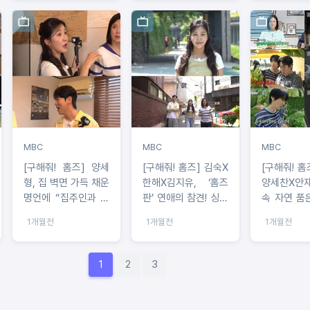
스’ 임장!
MBC
MBC
MBC
[구해줘! 홈즈] 양세
[구해줘! 홈즈] 김숙X
[구해줘! 홈즈] 
형, 집 벽면 가득 채운
한해X김지유, ‘홈즈
양세찬X안재
명언에 “집주인과 이
판’ 연애의 참견! 싱글
속 자연 품
야기해보고 싶다” 공
남의 집 보며 “왜 아
집' 찾아 힐
1개월전
1개월전
1개월전
감... 과연 어떤 내용
직 싱글일까?”
이길래?
1
2
3