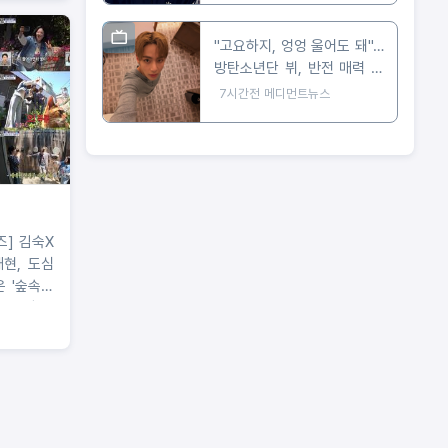
"고요하지, 엉엉 울어도 돼"…
방탄소년단 뷔, 반전 매력 근
황 공개
7시간전
메디먼트뉴스
김숙X
현, 도심
은 '숲속의
링 임장!