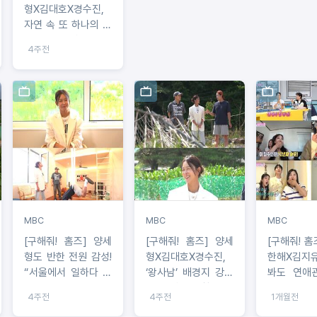
형X김대호X경수진,
자연 속 또 하나의 보
금자리…영월 세컨드
4주전
하우스 임장
MBC
MBC
MBC
[구해줘! 홈즈] 양세
[구해줘! 홈즈] 양세
[구해줘! 홈즈] 
형도 반한 전원 감성!
형X김대호X경수진,
한해X김지
“서울에서 일하다 노
‘왕사남’ 배경지 강원
봐도 연애
래 한 곡 들으러 세컨
도 영월에서 찾은 각
다? 도시 
4주전
4주전
1개월전
드 하우스 가고 싶어”
양각색 ‘세컨드 하우
집 임장!