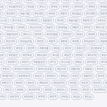
다보
#싱글라이프
#싱글
#도시
#여성
#여자
#라이프
#화려
#대표
원
#오롯이
#슬기롭
#양세찬
#여유
#철저
#싱글남
#이채영
#효연
미스나인
#드러내
#자매끼리
#끝없이
#미쳤
#놀라움
#형제'인
#30대
#아이돌
#데뷔
#소녀시대
#솔직
#내려놓
#활약
#주천
#퍼스트
여
#둘러보며
#퇴사
#바꿔
#리모델링
#5천만
#대신
#매력
#공개
을
#오지마
#오늘(9일
#만든
#꿈꾸
#별채
#보령
#모습일지
#살
#시작했
#차분
#선택
#컬러풀
#9일
#조우
#경수진
#신혼부부
보유
#장동민
#만족감
#60살이
#시골
#참견
#연애
#마지막
#성
릭스
#공백기
#취미
#힘들었던
#7년
#스타일
#예능
#꾸며진
#이
#장비
#마포구의원이자
#바디프로필
#김지유
#플러팅
#촬영
#과거
#대표적인
#살펴보며
#싶어
#반응이
#예상
#3년
#출연진
#이유
#휴식기
#보며
#보인
#예상치
#현실적인
#은밀
#조언
#오래
#토크
#래퍼
#단독주택
#전망
#벗어나
#속에
#자란
#선택하되
누리며
#온전히
#연상케
#주택
#만끽
#독일
#싶었
#도심