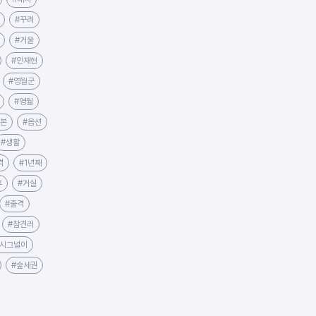
#꾸려
#거울
#안재현
#영월군
#영월
펴본
#옵션
#생활
격
#1년째
후
#거실
#출격
#참견러
#시그널이
#숲세권