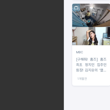
션 체크!
MBC
[구해줘! 홈즈] 홈즈
최초 정치인 집주인
등장! 김지유의 ‘클럽
플러팅’에 돌아온 뜻
1개월전
밖의 반응은?