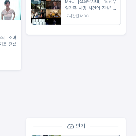
MBC [실화탐사대] ‘의정부
일가족 사망 사건의 진실’ 오
늘(6일) 밤 9시 방송
7시간전
MBC
] 소녀
 거울 전실
인기