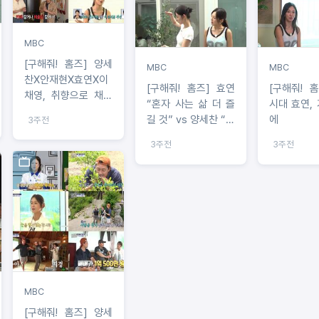
MBC
[구해줘! 홈즈] 양세
MBC
MBC
찬X안재현X효연X이
[구해줘! 홈즈] 효연
[구해줘! 홈즈
채영, 취향으로 채운
“혼자 사는 삶 더 즐
시대 효연,
나만의 집…4050 싱
길 것” vs 양세찬 “이
에
3주전
글 도시 여자의 집 임
러다 결혼 못 해” 상
장!
3주전
3주전
반된 임장 소감!
MBC
[구해줘! 홈즈] 양세