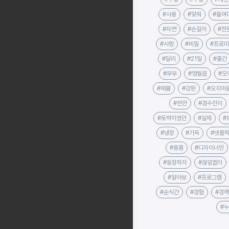
#사용
#맞춰
#들여
#자연
#손길이
#전
#사랑
#비밀
#프로
#달리
#21일
#출간
#부부
#영월읍
#모
#매물
#강원
#오지마
#천만
#경수진이
#토박이였던
#실제
#
#냉장
#가득
#넷플
#용품
#디자이너인
#등장하자
#끊임없이
#알아보
#프로그램
#순식간
#경험
#경력
#