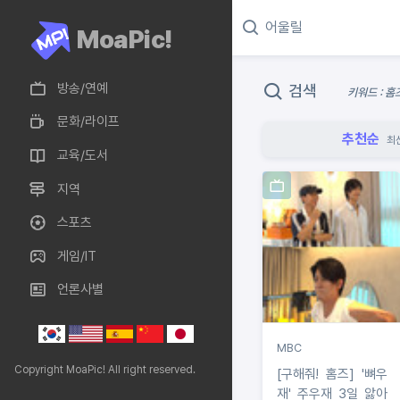
MoaPic!
방송/연예
검색
키워드 : 홈
문화/라이프
추천순
최
교육/도서
지역
스포츠
게임/IT
언론사별
MBC
Copyright MoaPic! All right reserved.
[구해줘! 홈즈] '뼈우
재' 주우재 3일 앓아