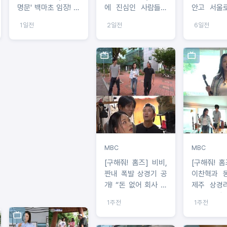
명문' 백마초 임장! 야
에 진심인 사람들이
안고 서울
구부 학생들과 맞대
살고 있는 ‘운동세권’
각양각색 
1일전
2일전
6일전
결에서 승리할 수 있
임장!
보금자리 공
을까?
MBC
MBC
[구해줘! 홈즈] 비비,
[구해줘! 홈즈] 
짠내 폭발 상경기 공
이찬혁과 
개! “돈 없어 회사 남
제주 상경
은 음식 먹다 배탈까
원 집 임장!
1주전
1주전
지”
사투리 교실