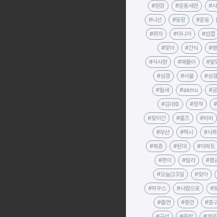
#원장
#운동세권
#
#나선
#등장
#운동
#위치
#마니아
#섭렵
#맞아
#간식
#
#식사량
#매물이
#맞
#상경
#서울
#상
#월세
#akmu
#
#김대호
#정착
#찾아간
#홈즈
#비비
#부산
#택시
#사
#복층
#원대
#아파트
#편이
#빌라
#평
#오늘(23일
#찾아
#하우스
#사람으로
#
#출연
#중인
#중
#구성
#주방
#개인