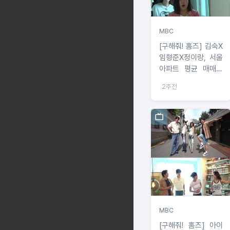
MBC
[구해줘! 홈즈] 김숙X
임형준X정이랑, 서울
아파트 평균 매매가
15억 시대! 서울 중심
2주전
에서 2억 원대 아파트
찾기
MBC
[구해줘! 홈즈] 아이