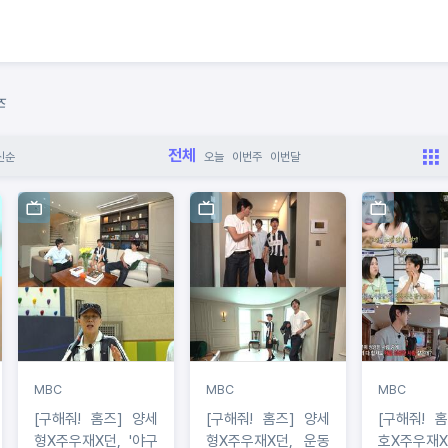
즈
전체
신순
오늘
이번주
이번달
MBC
MBC
MBC
[구해줘! 홈즈] 양세
[구해줘! 홈즈] 양세
[구해줘! 홈즈
형X주우재X던, '야구
형X주우재X던, 운동
호X주우재X