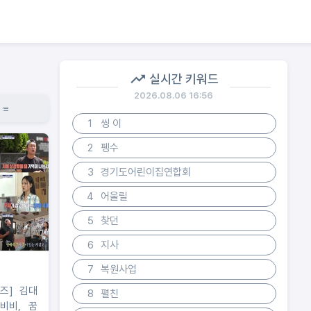
실시간 키워드
2026.08.06 16:56
1
씽 이
2
펭수
3
경기도어린이집연합회
4
어울릴
5
찾던
6
지사
7
복원사업
] 김대
8
펼친
비비, 꿈