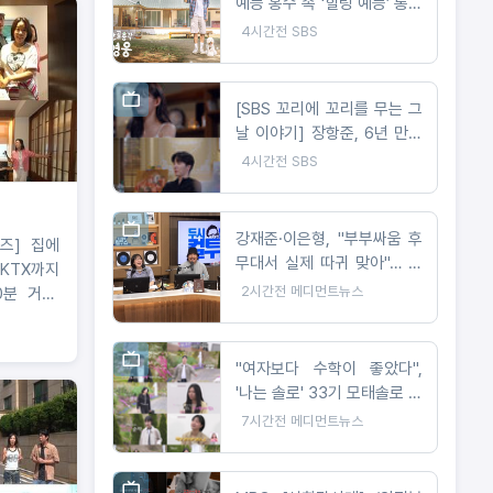
예능 홍수 속 ‘힐링 예능’ 통했
다!
4시간전
SBS
[SBS 꼬리에 꼬리를 무는 그
날 이야기] 장항준, 6년 만에
이야기꾼 복귀! '왕사남' 감독
4시간전
SBS
이 직접 들려주는 '단종 이야
기'
강재준·이은형, "부부싸움 후
] 집에
무대서 실제 따귀 맞아"… 폭
KTX까지
소 만발 근황
2시간전
메디먼트뉴스
0분 거리!
서 2억 원
하우스 공
"여자보다 수학이 좋았다",
'나는 솔로' 33기 모태솔로 특
징 총집합
7시간전
메디먼트뉴스