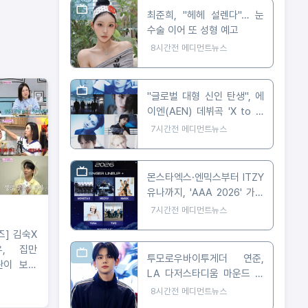
최준희, "헤헤 설렌다"… 눈
수술 이어 또 성형 예고
8시간전
메디먼트뉴스
"글로벌 대형 신인 탄생", 에
이엔(AEN) 데뷔곡 'X to Z'
첫 티저 공개
7시간전
메디먼트뉴스
몬스타엑스·엔믹스부터 ITZY
유나까지, 'AAA 2026' 가오
슝 출격 확정
7시간전
메디먼트뉴스
김숙X
유, 집만
투모로우바이투게더 연준,
관이 보인
LA 다저스타디움 마운드 선
싱글남들의
다… 시구부터 무대까지
8시간전
메디먼트뉴스