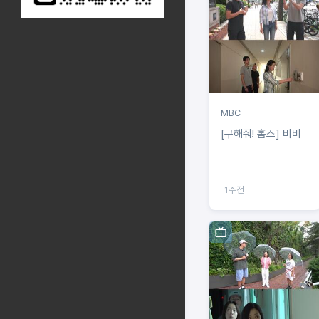
MBC
[구해줘! 홈즈] 비비
1주전