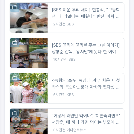
[SBS 미운 우리 새끼] 현봉식, “고등학
생 때 네일아트 배웠다” 반전 이력 고
백! 배정남마저 사로잡은 네일 케어?!
2시간전
SBS
[SBS 꼬리에 꼬리를 무는 그날 이야기]
장항준 감독, ‘왕사남’에 못다 한 이야기
‘꼬꼬무’로 정리! 2049 시청률 ‘교양, 예
10시간전
SBS
능’ 동시간대 1위!
<동행> 39도 폭염에 겨우 채운 다섯
박스의 복숭아...장애 아빠와 열다섯 서
현이네
6시간전
KBS
"어떻게 라면만 먹이나", '이혼숙려캠프'
서장훈, 매 끼니 라면 먹이는 부모에 일
침
8시간전
메디먼트뉴스