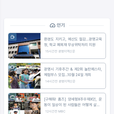
인기
환경도 지키고, 예산도 절감...광명교육
청, 학교 폐목재 무상위탁처리 지원
15시간전
광명지역신문
광명시 기후주간 & 제2회 놀탄페스타,
체험부스 모집…10월 24일 개최
14시간전
광명지역신문
[구해줘! 홈즈] 양세형X주우재X던, 운
동이 일상이 된 사람들은 어떻게 살까?
'운동세권' 임장 특집!
12시간전
MBC