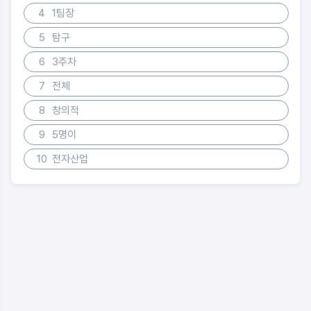
4
1팀장
5
탐구
6
3주차
7
전체
8
창의적
9
5명이
10
전자산업