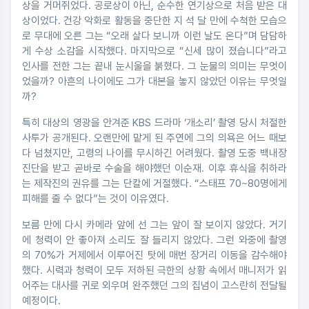
상을 거머쥐었다. 공로상이 아닌, 순수한 연기상으로 처음 받은 대
상이었다. 건강 악화로 활동을 중단한 지 석 달 만에 수척한 모습으
로 무대에 오른 그는 “오래 살다 보니까 이런 날도 온다”며 담담하
게 수상 소감을 시작했다. 마지막으로 “신세 많이 졌습니다”라고
인사를 전한 그는 끝내 눈시울을 붉혔다. 그 눈물의 의미는 무엇이
었을까? 아흔의 나이에도 그가 대본을 놓지 않았던 이유는 무엇일
까?
특히 대상의 영광을 안겨준 KBS 드라마 ‘개소리’ 촬영 당시 처절한
사투가 공개된다. 오랜만에 맡게 된 주연에 그의 의욕은 어느 때보
다 넘쳤지만, 고령의 나이를 무시하긴 어려웠다. 촬영 도중 백내장
진단을 받고 곧바로 수술을 해야했던 이순재. 이후 휴식을 취하라
는 제작진의 권유를 그는 단칼에 거절했다. “스태프 70~80명에게
피해를 줄 수 없다”는 것이 이유였다.
보름 만에 다시 카메라 앞에 선 그는 앞이 잘 보이지 않았다. 거기
에 청력이 안 좋아져 소리도 잘 들리지 않았다. 그런 와중에 촬영
의 70%가 거제에서 이루어진 탓에 매번 장거리 이동을 감수해야
했다. 시력과 청력이 모두 저하된 극한의 상황 속에서 매니저가 읽
어주는 대사를 귀로 외우며 완주했던 그의 집념이 고스란히 전달될
예정이다.