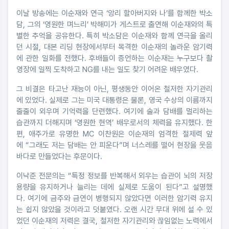
이날 방송에는 이순재와 연극 ‘앙리 할아버지와 나’를 함께한 박소
담, 그의 ‘영원한 며느리’ 박해미가 게스트로 출연해 이순재와의 특
별한 추억을 공유한다. 특히 박소담은 이순재와 함께 연극을 올리
던 시절, 대본 리딩 현장에서부터 목격한 이순재의 놀라운 암기력
에 관한 일화를 전했다. 후배들이 증언하는 이순재는 누구보다 촬
영장에 일찍 도착하고 NG를 내는 일도 찾기 어려운 배우였다.
그 비결은 타고난 재능이 아닌, 평생동안 이어온 철저한 자기관리
에 있었다. 실제로 그는 미국 대통령은 물론, 영국 수상의 이름까지
줄줄이 외우며 기억력을 단련했다. 여기에 술과 담배를 멀리하는
습관까지 더해지며 ‘영원한 현역’ 배우로서의 체력을 유지했다. 한
편, 애주가로 유명한 MC 이찬원은 이순재의 엄격한 절제력 앞
에 “그래도 저는 담배는 안 피운다”며 너스레를 떨어 현장을 웃음
바다로 만들었다는 후문이다.
이낙준 전문의는 “특정 정보를 반복해서 외우는 습관이 뇌의 저장
용량을 유지하거나 늘리는 데에 실제로 도움이 된다”고 설명했
다. 여기에 금주와 금연이 병행되지 않았다면 이러한 암기력 유지
는 쉽지 않았을 것이라고 덧붙였다. 오랜 시간 무대 위에 설 수 있
었던 이순재의 저력은 결국, 철저한 자기관리와 끊임없는 노력에서