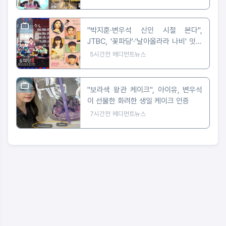
"박지훈·변우석 신인 시절 본다",
JTBC, '꽃파당'·'날아올라라 나비' 잇따
라 편성
5시간전
메디먼트뉴스
"보라색 왕관 케이크", 아이유, 변우석
이 선물한 화려한 생일 케이크 인증
7시간전
메디먼트뉴스