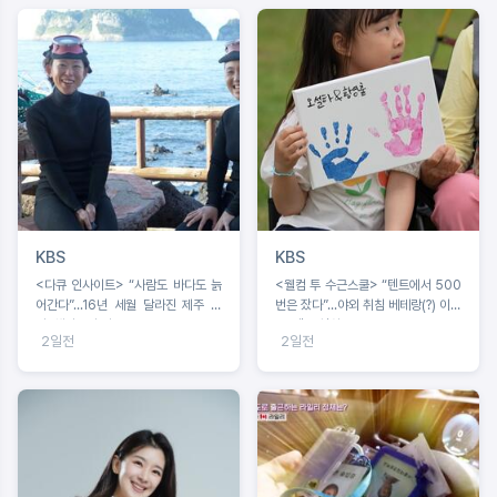
KBS
KBS
<다큐 인사이트> “사람도 바다도 늙
<웰컴 투 수근스쿨> “텐트에서 500
어간다”...16년 세월 달라진 제주 바
번은 잤다”...야외 취침 베테랑(?) 이수
다, 해녀들의 기록
근, 텐트 설치 중 굴욕?!
2일전
2일전