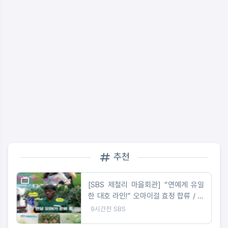
추천
[SBS 제철리 마을회관] “연예계 유일
한 대호 라인!” 오마이걸 효정 합류 / 송
가인의 짠내 나는 초등팬심 잡기 도전
9시간전
SBS