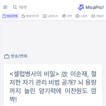
MoaPic!
방송/연예
문화/라이프
교육/도서
지역
스포츠
게임/IT
방송/연예
<셀럽병사의 비밀> 故 이순재, 철
저한 자기 관리 비법 공개? 뇌 용량
까지 늘린 암기력에 이찬원도 깜
짝!