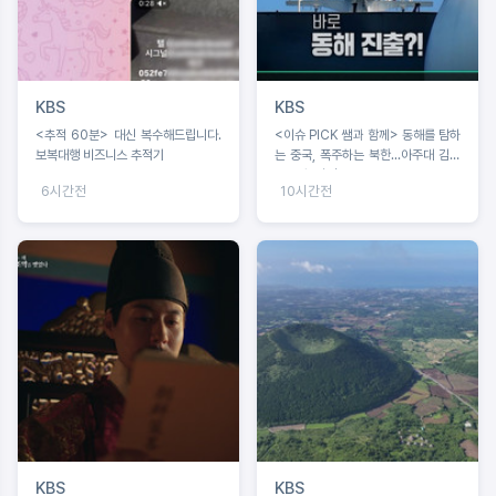
KBS
KBS
<추적 60분> 대신 복수해드립니다.
<이슈 PICK 쌤과 함께> 동해를 탐하
보복대행 비즈니스 추적기
는 중국, 폭주하는 북한...아주대 김흥
규 교수 강연
6시간전
10시간전
KBS
KBS