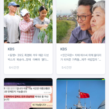
KBS
KBS
<동행> 39도 폭염에 겨우 채운 다섯
<인간극장> 치매 제수씨 위해 울타리
박스의 복숭아...장애 아빠와 열다섯
가 되어준 가족들...제주 국밥집의 ‘빠
서현이네
삐용’ 영자와 순업
6시간전
5시간전