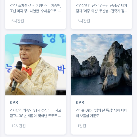
<역사스페셜-시간여행자> 지승현,
<영상앨범 산> ‘임금님 진상품’ 비자
조선·미국·청...치열한 수싸움으로 탄
림과 ‘이중 화산’ 두산봉...건축가 김호
생한 ‘쇄국’ 조선의 첫 근대 외교전 시
민·사진작가 최경진이 만난 제주
5시간전
6시간전
기 조명
KBS
KBS
<사랑의 가족> 31세 전신마비 사고
<다큐 On> ‘섬의 날 특집’ 남해 바다
딛고...38년 재활이 빚어낸 트로트 가
의 보물섬 거문도
수의 꿈
12시간전
1일전