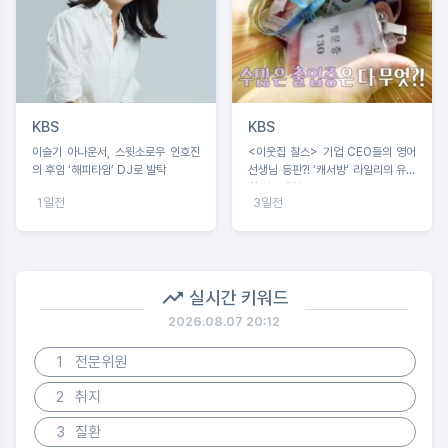
KBS
KBS
이슬기 아나운서, 스윗소로우 인호진
<이웃집 찰스> 기업 CEO들의 영어
의 후임 ‘해피타임’ DJ로 발탁
선생님 등판?! ’캐서방‘ 라일리의 유쾌
한 이중생활
1일전
3일전
실시간 키워드
2026.08.07 20:12
1
전문위원
2
취지
3
질환