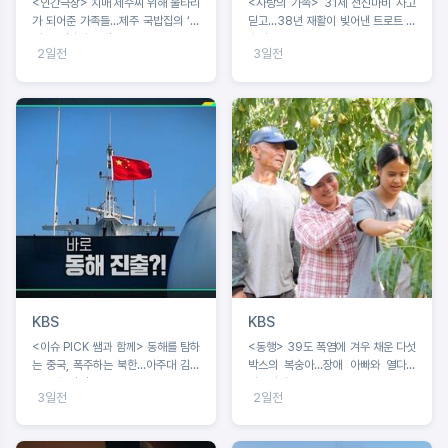
<인간극장> 치매 제수씨 위해 울타리
<사랑의 가족> 31세 전신마비 사고
가 되어준 가족들...제주 국밥집의 ‘빠
딛고...38년 재활이 빚어낸 트로트 가
삐용’ 영자와 순업
수의 꿈
2일전
3일전
KBS
KBS
<이슈 PICK 쌤과 함께> 동해를 탐하
<동행> 39도 폭염에 겨우 채운 다섯
는 중국, 폭주하는 북한...아주대 김흥
박스의 복숭아...장애 아빠와 열다섯
규 교수 강연
서현이네
3일전
2일전