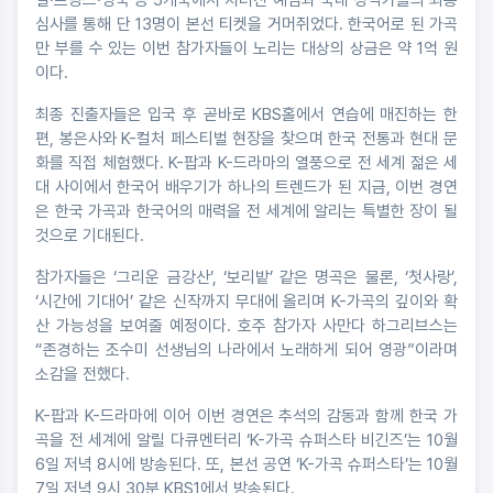
심사를 통해 단 13명이 본선 티켓을 거머쥐었다. 한국어로 된 가곡
만 부를 수 있는 이번 참가자들이 노리는 대상의 상금은 약 1억 원
이다.
최종 진출자들은 입국 후 곧바로 KBS홀에서 연습에 매진하는 한
편, 봉은사와 K-컬처 페스티벌 현장을 찾으며 한국 전통과 현대 문
화를 직접 체험했다. K-팝과 K-드라마의 열풍으로 전 세계 젊은 세
대 사이에서 한국어 배우기가 하나의 트렌드가 된 지금, 이번 경연
은 한국 가곡과 한국어의 매력을 전 세계에 알리는 특별한 장이 될
것으로 기대된다.
참가자들은 ‘그리운 금강산’, ‘보리밭’ 같은 명곡은 물론, ‘첫사랑’,
‘시간에 기대어’ 같은 신작까지 무대에 올리며 K-가곡의 깊이와 확
산 가능성을 보여줄 예정이다. 호주 참가자 사만다 하그리브스는
“존경하는 조수미 선생님의 나라에서 노래하게 되어 영광”이라며
소감을 전했다.
K-팝과 K-드라마에 이어 이번 경연은 추석의 감동과 함께 한국 가
곡을 전 세계에 알릴 다큐멘터리 ‘K-가곡 슈퍼스타 비긴즈’는 10월
6일 저녁 8시에 방송된다. 또, 본선 공연 ‘K-가곡 슈퍼스타’는 10월
7일 저녁 9시 30분 KBS1에서 방송된다.