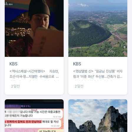
KBS
KBS
<역사스페셜-시간여행자> 지승현,
<영상앨범 산> ‘임금님 진상품’ 비자
조선·미국·청...치열한 수싸움으로 탄
림과 ‘이중 화산’ 두산봉...건축가 김호
생한 ‘쇄국’ 조선의 첫 근대 외교전 시
민·사진작가 최경진이 만난 제주
2일전
2일전
기 조명