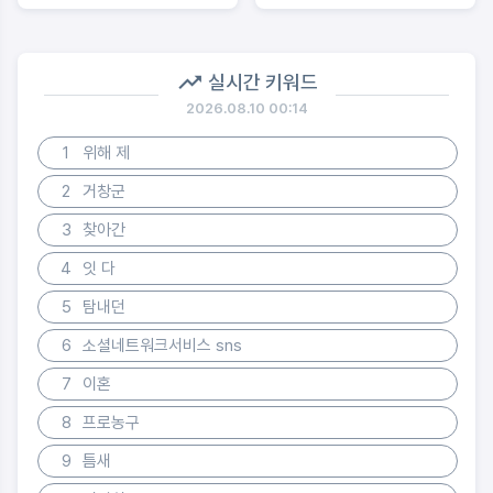
실시간 키워드
2026.08.10 00:14
1
위해 제
2
거창군
3
찾아간
4
잇 다
5
탐내던
6
소셜네트워크서비스 sns
7
이혼
8
프로농구
9
틈새