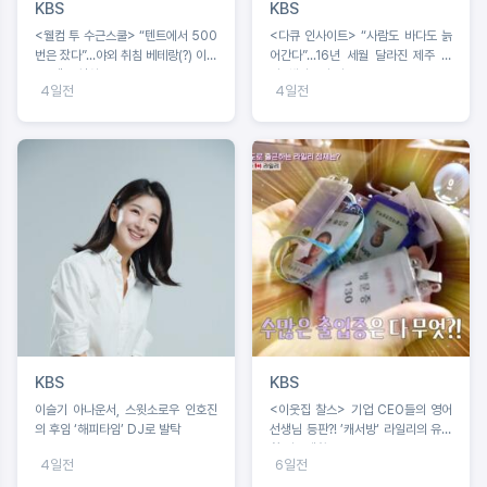
KBS
KBS
<웰컴 투 수근스쿨> “텐트에서 500
<다큐 인사이트> “사람도 바다도 늙
번은 잤다”...야외 취침 베테랑(?) 이수
어간다”...16년 세월 달라진 제주 바
근, 텐트 설치 중 굴욕?!
다, 해녀들의 기록
4일전
4일전
KBS
KBS
이슬기 아나운서, 스윗소로우 인호진
<이웃집 찰스> 기업 CEO들의 영어
의 후임 ‘해피타임’ DJ로 발탁
선생님 등판?! ’캐서방‘ 라일리의 유쾌
한 이중생활
4일전
6일전