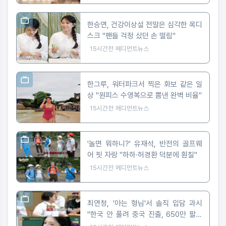
한승연, 건강이상설 전말은 심각한 목디
스크 "팬들 걱정 샀던 손 떨림"
15시간전
메디먼트뉴스
한그루, 워터파크서 찍은 화보 같은 일
상 "원피스 수영복으로 뽐낸 완벽 비율"
15시간전
메디먼트뉴스
'놀면 뭐하니?' 유재석, 반전의 골프웨
어 핏 자랑 "하하·허경환 덕분에 훤칠"
15시간전
메디먼트뉴스
최연청, '아는 형님'서 솔직 입담 과시
"한국 안 풀려 중국 진출, 650만 팔로
워 대박"