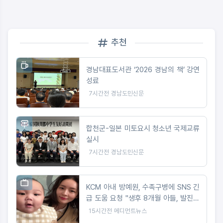
추천
경남대표도서관 ‘2026 경남의 책’ 강연
성료
7시간전
경남도민신문
합천군-일본 미토요시 청소년 국제교류
실시
7시간전
경남도민신문
KCM 아내 방예원, 수족구병에 SNS 긴
급 도움 요청 "생후 8개월 아들, 발진에
마음 아파"
15시간전
메디먼트뉴스