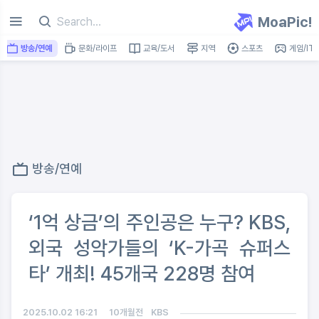
MoaPic!
방송/연예
문화/라이프
교육/도서
지역
스포츠
게임/IT
방송/연예
‘1억 상금’의 주인공은 누구? KBS,
외국 성악가들의 ‘K-가곡 슈퍼스
타’ 개최! 45개국 228명 참여
2025.10.02 16:21
10개월전
KBS