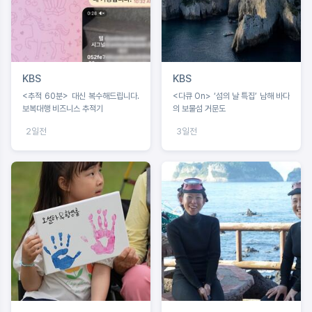
KBS
KBS
<추적 60분> 대신 복수해드립니다.
<다큐 On> ‘섬의 날 특집’ 남해 바다
보복대행 비즈니스 추적기
의 보물섬 거문도
2일전
3일전