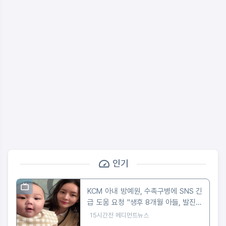
인기
KCM 아내 방예원, 수족구병에 SNS 긴
급 도움 요청 "생후 8개월 아들, 발진에
마음 아파"
15시간전
메디먼트뉴스